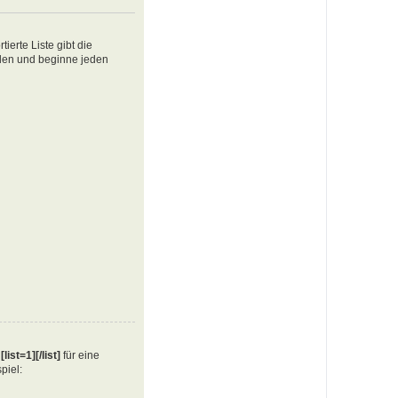
ierte Liste gibt die
ellen und beginne jeden
e
[list=1][/list]
für eine
piel: