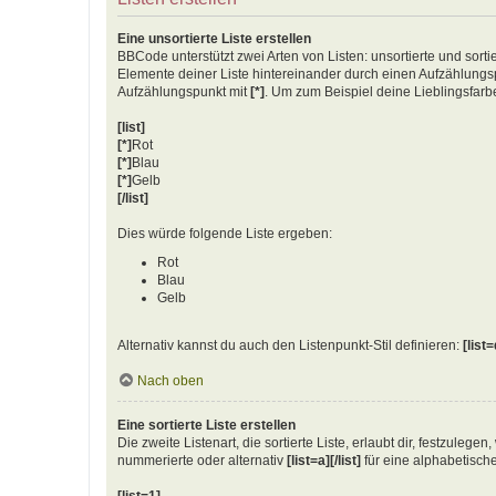
Eine unsortierte Liste erstellen
BBCode unterstützt zwei Arten von Listen: unsortierte und sorti
Elemente deiner Liste hintereinander durch einen Aufzählun
Aufzählungspunkt mit
[*]
. Um zum Beispiel deine Lieblingsfarb
[list]
[*]
Rot
[*]
Blau
[*]
Gelb
[/list]
Dies würde folgende Liste ergeben:
Rot
Blau
Gelb
Alternativ kannst du auch den Listenpunkt-Stil definieren:
[list=
Nach oben
Eine sortierte Liste erstellen
Die zweite Listenart, die sortierte Liste, erlaubt dir, festzuleg
nummerierte oder alternativ
[list=a][/list]
für eine alphabetische
[list=1]