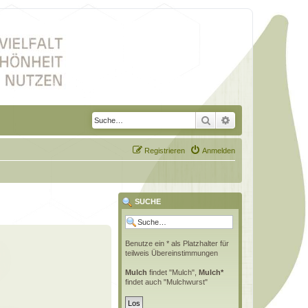
Suche
Erweiterte Suche
Registrieren
Anmelden
SUCHE
Benutze ein * als Platzhalter für
teilweis Übereinstimmungen
Mulch
findet "Mulch",
Mulch*
findet auch "Mulchwurst"