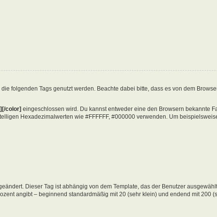
 die folgenden Tags genutzt werden. Beachte dabei bitte, dass es von dem Brows
][/color]
eingeschlossen wird. Du kannst entweder eine den Browsern bekannte Farb
stelligen Hexadezimalwerten wie #FFFFFF, #000000 verwenden. Um beispielsweise r
eändert. Dieser Tag ist abhängig von dem Template, das der Benutzer ausgewählt
rozent angibt – beginnend standardmäßig mit 20 (sehr klein) und endend mit 200 (s