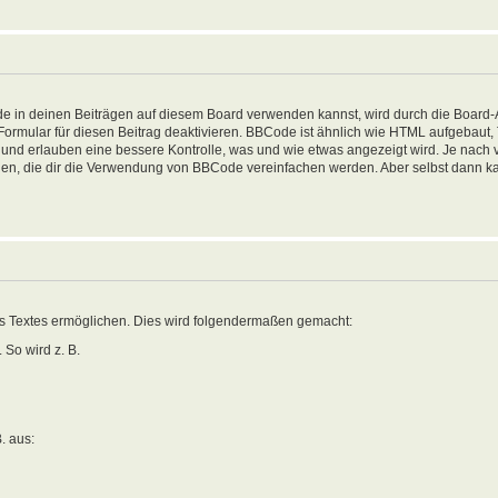
in deinen Beiträgen auf diesem Board verwenden kannst, wird durch die Board-Ad
-Formular für diesen Beitrag deaktivieren. BBCode ist ähnlich wie HTML aufgebaut
sen und erlauben eine bessere Kontrolle, was und wie etwas angezeigt wird. Je nac
nden, die dir die Verwendung von BBCode vereinfachen werden. Aber selbst dann ka
es Textes ermöglichen. Dies wird folgendermaßen gemacht:
 So wird z. B.
B. aus: