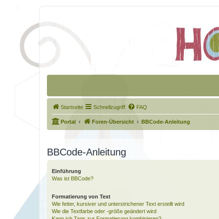
Startseite
Schnellzugriff
FAQ
Portal
Foren-Übersicht
BBCode-Anleitung
BBCode-Anleitung
Einführung
Was ist BBCode?
Formatierung von Text
Wie fetter, kursiver und unterstrichener Text erstellt wird
Wie die Textfarbe oder -größe geändert wird
Kann ich Tags zur Formatierung kombinieren?