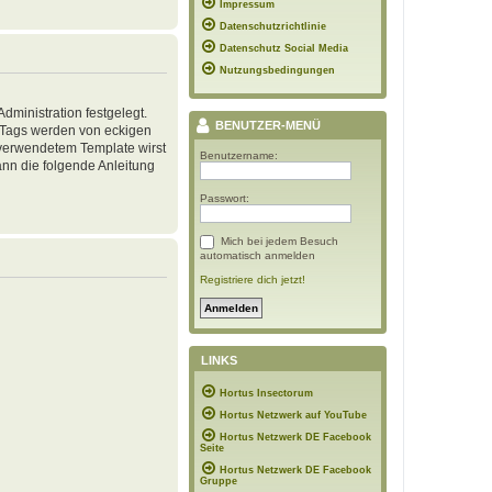
Impressum
Datenschutzrichtlinie
Datenschutz Social Media
Nutzungsbedingungen
ministration festgelegt.
BENUTZER-MENÜ
, Tags werden von eckigen
h verwendetem Template wirst
Benutzername:
nn die folgende Anleitung
Passwort:
Mich bei jedem Besuch
automatisch anmelden
Registriere dich jetzt!
LINKS
Hortus Insectorum
Hortus Netzwerk auf YouTube
Hortus Netzwerk DE Facebook
Seite
Hortus Netzwerk DE Facebook
Gruppe