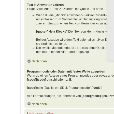
Text in Antworten zitieren
Es gibt zwei Arten, Text zu zitieren: mit Quelle und ohne.
Wenn du die „Mit Zitat antworten“-Funktion zur Antwort au
umschlossen zum Nachrichtentext hinzugefügt wird. Dies
zitieren. Um z. B. einen Text von Herrn Klecks zu zitiere
[quote="Herr Klecks"]
Der Text von Herrn Klecks würde
Bei der Ausgabe wird dem Text automatisch „Herr Klecks
sie sind nicht optional.
Die zweite Methode erlaubt dir, etwas ohne Quellangabe
der Text in einem Zitat-Block angezeigt.
Nach oben
Programmcode oder Daten mit fester Weite ausgeben
Wenn du einen Auszug eines Programmcodes oder etwas anderes, 
[code][/code]
einschließen, z. B.
[code]
echo "Das ist ein Stück Programmcode";
[/code]
Alle Formatierungen, die innerhalb von
[code][/code]
genutzt w
Nach oben
Listen erstellen