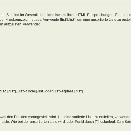
erte. Sie sind im Wesentlichen identisch zu ihren HTML-Entsprechungen. Eine unsort
gspunkt gekennzeichnet aus. Verwende
[list][/list]
, um eine unsortierte Liste zu erst
en aufzulisten, verwende:
disc][/list]
,
[list=circle][/list]
oder
[list=square][/list]
.
en, was den Punkten vorangestellt wird. Um eine sortierte Liste zu erstellen, verwend
 Liste. Wie bei der unsortierten Liste wird jeder Punkt durch
[*]
festgelegt. Zum Beis