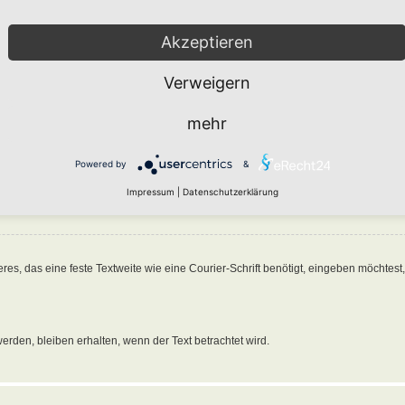
Akzeptieren
f einen Beitrag verwendest, wirst du feststellen, dass der alte Beitragstext von
[quo
 erlaubt dir unter Angabe einer Referenz zu einer Person oder zu etwas anderem 
Verweigern
n, solltest du Folgendes eingeben:
 hier stehen
[/quote]
mehr
 hat geschrieben:“ vorangestellt. Beachte, dass du den Namen in Anführungszeich
Powered by
&
 zu zitieren. Dazu musst du den Text in
[quote][/quote]
einschließen. Wenn du die 
Impressum
|
Datenschutzerklärung
das eine feste Textweite wie eine Courier-Schrift benötigt, eingeben möchtest, s
erden, bleiben erhalten, wenn der Text betrachtet wird.