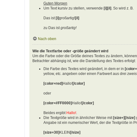
Guten Morgen
Um Text kursiv zu stellen, verwende
[i][/i]
. So wird z. B.
Das ist
[i]
großartig!
[/i]
zu Das ist
großartig!
Nach oben
Wie die Textfarbe oder -größe geändert wird
Um die Farbe oder die Größe deines Textes zu ändern, können
Betrachter abhängig ist, wie die Darstellung des Textes erfolgt:
Die Farbe des Textes wird geändert, in dem er in
[color=
yellow, etc. angeben oder einen Farbwert aus drei zwei
[color=red]
Hallo!
[/color]
oder
[color=#FF0000]
Hallo!
[/color]
Beides ergibt
Hallo!
.
Die Textgröße wird in ähnlicher Weise mit
[size=][/size]
g
Angabe ist ein numerischer Wert, der die Textgröße in P
[size=30]
KLEIN
[/size]