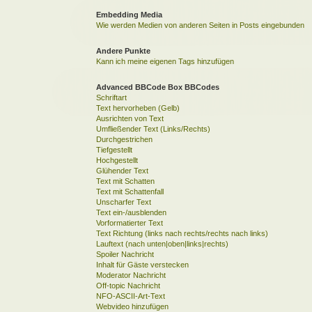
Embedding Media
Wie werden Medien von anderen Seiten in Posts eingebunden
Andere Punkte
Kann ich meine eigenen Tags hinzufügen
Advanced BBCode Box BBCodes
Schriftart
Text hervorheben (Gelb)
Ausrichten von Text
Umfließender Text (Links/Rechts)
Durchgestrichen
Tiefgestellt
Hochgestellt
Glühender Text
Text mit Schatten
Text mit Schattenfall
Unscharfer Text
Text ein-/ausblenden
Vorformatierter Text
Text Richtung (links nach rechts/rechts nach links)
Lauftext (nach unten|oben|links|rechts)
Spoiler Nachricht
Inhalt für Gäste verstecken
Moderator Nachricht
Off-topic Nachricht
NFO-ASCII-Art-Text
Webvideo hinzufügen