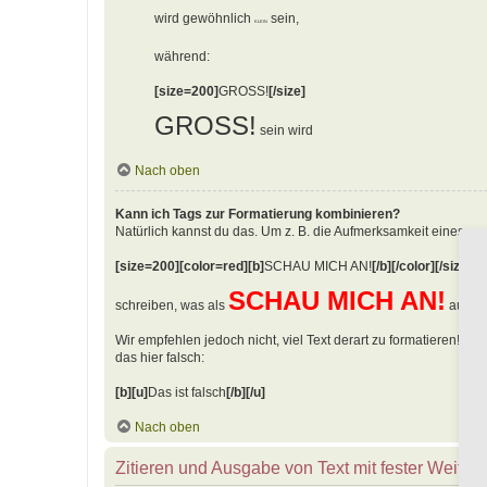
wird gewöhnlich
sein,
KLEIN
während:
[size=200]
GROSS!
[/size]
GROSS!
sein wird
Nach oben
Kann ich Tags zur Formatierung kombinieren?
Natürlich kannst du das. Um z. B. die Aufmerksamkeit eines an
[size=200][color=red][b]
SCHAU MICH AN!
[/b][/color][/size]
SCHAU MICH AN!
schreiben, was als
ausgeg
Wir empfehlen jedoch nicht, viel Text derart zu formatieren! Bea
das hier falsch:
[b][u]
Das ist falsch
[/b][/u]
Nach oben
Zitieren und Ausgabe von Text mit fester Weite