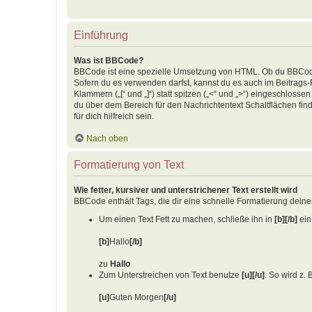
Einführung
Was ist BBCode?
BBCode ist eine spezielle Umsetzung von HTML. Ob du BBCode 
Sofern du es verwenden darfst, kannst du es auch im Beitrags
Klammern („[“ und „]“) statt spitzen („<“ und „>“) eingeschlos
du über dem Bereich für den Nachrichtentext Schaltflächen fi
für dich hilfreich sein.
Nach oben
Formatierung von Text
Wie fetter, kursiver und unterstrichener Text erstellt wird
BBCode enthält Tags, die dir eine schnelle Formatierung dein
Um einen Text Fett zu machen, schließe ihn in
[b][/b]
ein.
[b]
Hallo
[/b]
zu
Hallo
Zum Unterstreichen von Text benutze
[u][/u]
. So wird z. 
[u]
Guten Morgen
[/u]