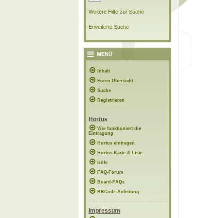
Weitere Hilfe zur Suche
Erweiterte Suche
MENÜ
Inhalt
Foren-Übersicht
Suche
Registrieren
Hortus
Wie funktioniert die
Eintragung
Hortus eintragen
Hortus Karte & Liste
Hilfe
FAQ-Forum
Board-FAQs
BBCode-Anleitung
Impressum