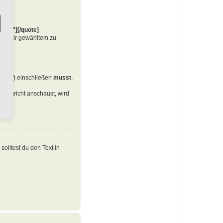
te=""][/quote]
von dir gewähltem zu
en ("") einschließen
musst
,
Nachricht anschaust, wird
olltest du den Text in