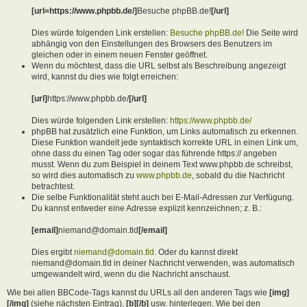
[url=https://www.phpbb.de/]
Besuche phpBB.de!
[/url]
Dies würde folgenden Link erstellen:
Besuche phpBB.de!
Die Seite wird
abhängig von den Einstellungen des Browsers des Benutzers im
gleichen oder in einem neuen Fenster geöffnet.
Wenn du möchtest, dass die URL selbst als Beschreibung angezeigt
wird, kannst du dies wie folgt erreichen:
[url]
https://www.phpbb.de/
[/url]
Dies würde folgenden Link erstellen:
https://www.phpbb.de/
phpBB hat zusätzlich eine Funktion, um Links automatisch zu erkennen.
Diese Funktion wandelt jede syntaktisch korrekte URL in einen Link um,
ohne dass du einen Tag oder sogar das führende https:// angeben
musst. Wenn du zum Beispiel in deinem Text www.phpbb.de schreibst,
so wird dies automatisch zu
www.phpbb.de
, sobald du die Nachricht
betrachtest.
Die selbe Funktionalität steht auch bei E-Mail-Adressen zur Verfügung.
Du kannst entweder eine Adresse explizit kennzeichnen; z. B.:
[email]
niemand@domain.tld
[/email]
Dies ergibt
niemand@domain.tld
. Oder du kannst direkt
niemand@domain.tld in deiner Nachricht verwenden, was automatisch
umgewandelt wird, wenn du die Nachricht anschaust.
Wie bei allen BBCode-Tags kannst du URLs all den anderen Tags wie
[img]
[/img]
(siehe nächsten Eintrag),
[b][/b]
usw. hinterlegen. Wie bei den