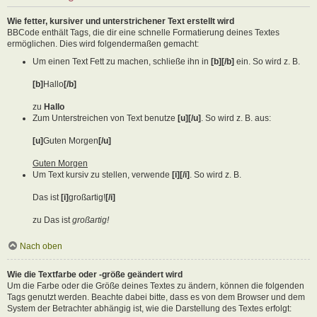
Wie fetter, kursiver und unterstrichener Text erstellt wird
BBCode enthält Tags, die dir eine schnelle Formatierung deines Textes
ermöglichen. Dies wird folgendermaßen gemacht:
Um einen Text Fett zu machen, schließe ihn in
[b][/b]
ein. So wird z. B.
[b]
Hallo
[/b]
zu
Hallo
Zum Unterstreichen von Text benutze
[u][/u]
. So wird z. B. aus:
[u]
Guten Morgen
[/u]
Guten Morgen
Um Text kursiv zu stellen, verwende
[i][/i]
. So wird z. B.
Das ist
[i]
großartig!
[/i]
zu Das ist
großartig!
Nach oben
Wie die Textfarbe oder -größe geändert wird
Um die Farbe oder die Größe deines Textes zu ändern, können die folgenden
Tags genutzt werden. Beachte dabei bitte, dass es von dem Browser und dem
System der Betrachter abhängig ist, wie die Darstellung des Textes erfolgt: