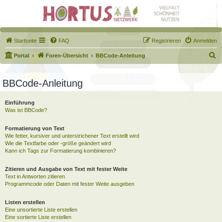
Startseite
FAQ
Registrieren
Anmelden
S
Portal
Foren-Übersicht
BBCode-Anleitung
u
c
BBCode-Anleitung
h
Einführung
e
Was ist BBCode?
Formatierung von Text
Wie fetter, kursiver und unterstrichener Text erstellt wird
Wie die Textfarbe oder -größe geändert wird
Kann ich Tags zur Formatierung kombinieren?
Zitieren und Ausgabe von Text mit fester Weite
Text in Antworten zitieren
Programmcode oder Daten mit fester Weite ausgeben
Listen erstellen
Eine unsortierte Liste erstellen
Eine sortierte Liste erstellen