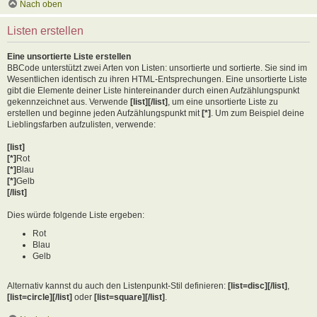
Nach oben
Listen erstellen
Eine unsortierte Liste erstellen
BBCode unterstützt zwei Arten von Listen: unsortierte und sortierte. Sie sind im
Wesentlichen identisch zu ihren HTML-Entsprechungen. Eine unsortierte Liste
gibt die Elemente deiner Liste hintereinander durch einen Aufzählungspunkt
gekennzeichnet aus. Verwende
[list][/list]
, um eine unsortierte Liste zu
erstellen und beginne jeden Aufzählungspunkt mit
[*]
. Um zum Beispiel deine
Lieblingsfarben aufzulisten, verwende:
[list]
[*]
Rot
[*]
Blau
[*]
Gelb
[/list]
Dies würde folgende Liste ergeben:
Rot
Blau
Gelb
Alternativ kannst du auch den Listenpunkt-Stil definieren:
[list=disc][/list]
,
[list=circle][/list]
oder
[list=square][/list]
.