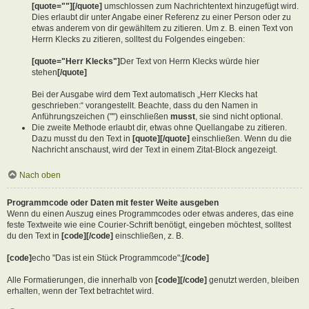
[quote=""][/quote]
umschlossen zum Nachrichtentext hinzugefügt wird.
Dies erlaubt dir unter Angabe einer Referenz zu einer Person oder zu
etwas anderem von dir gewähltem zu zitieren. Um z. B. einen Text von
Herrn Klecks zu zitieren, solltest du Folgendes eingeben:
[quote="Herr Klecks"]
Der Text von Herrn Klecks würde hier
stehen
[/quote]
Bei der Ausgabe wird dem Text automatisch „Herr Klecks hat
geschrieben:“ vorangestellt. Beachte, dass du den Namen in
Anführungszeichen ("") einschließen
musst
, sie sind nicht optional.
Die zweite Methode erlaubt dir, etwas ohne Quellangabe zu zitieren.
Dazu musst du den Text in
[quote][/quote]
einschließen. Wenn du die
Nachricht anschaust, wird der Text in einem Zitat-Block angezeigt.
Nach oben
Programmcode oder Daten mit fester Weite ausgeben
Wenn du einen Auszug eines Programmcodes oder etwas anderes, das eine
feste Textweite wie eine Courier-Schrift benötigt, eingeben möchtest, solltest
du den Text in
[code][/code]
einschließen, z. B.
[code]
echo "Das ist ein Stück Programmcode";
[/code]
Alle Formatierungen, die innerhalb von
[code][/code]
genutzt werden, bleiben
erhalten, wenn der Text betrachtet wird.