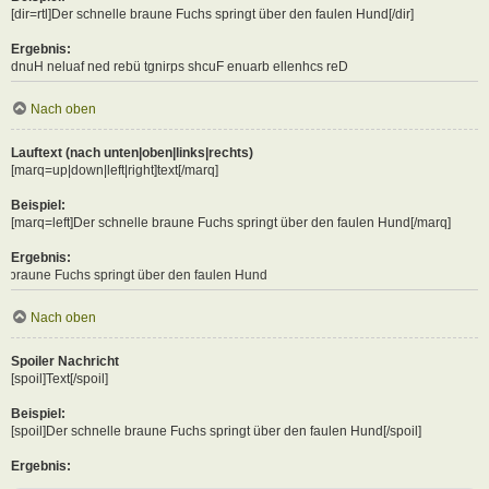
[dir=rtl]Der schnelle braune Fuchs springt über den faulen Hund[/dir]
Ergebnis:
Der schnelle braune Fuchs springt über den faulen Hund
Nach oben
Lauftext (nach unten|oben|links|rechts)
[marq=up|down|left|right]text[/marq]
Beispiel:
[marq=left]Der schnelle braune Fuchs springt über den faulen Hund[/marq]
Ergebnis:
 springt über den faulen Hund
Nach oben
Spoiler Nachricht
[spoil]Text[/spoil]
Beispiel:
[spoil]Der schnelle braune Fuchs springt über den faulen Hund[/spoil]
Ergebnis: