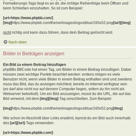
Formatierungs-Tags liegt es an dir, die richtige Reihenfolge beim Öffnen und
beim Schließen einzuhalten. So ist zum Beispiel:
[url=https://www.phpbb.com/]
[img]
https://www.phpbb.com/theme/images/logos/blue/160x52.png
[/url][/img]
nicht
richtig und kann dazu führen, dass dein Beitrag gelöscht wird.
Nach oben
Bilder in Beiträgen anzeigen
Ein Bild zu einem Beitrag hinzufügen
phpBBs BBCode hat einen Tag, um Bilder in einem Beitrag einzufügen. Dabei
müssen zwei wichtige Punkte beachtet werden: erstens mögen es viele
Benutzer nicht, wenn viele Bilder in einem Beitrag enthalten sind und zweitens
muss das Bild, das du anzeigen möchtest, bereits im Internet verfügbar sein
(es darf also nicht nur auf deinem Computer liegen, sofern du ihn nicht als
Webserver betreibst!). Um ein Bild anzuzeigen, musst du die URL, die auf das
Bild verweist, mit dem
[img][/img]
-Tag umschließen. Zum Beispiel:
[img]
https://www.phpbb.com/theme/images/logos/blue/160x52.png
[/img]
Wie schon im Abschnitt über Links erwähnt, kannst du ein Bild auch innerhalb
des
[url][/url]
-Tags verwenden:
[url=https://www.phpbb.com/]