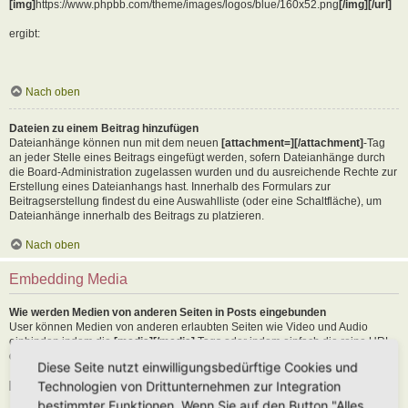
[img]
https://www.phpbb.com/theme/images/logos/blue/160x52.png
[/img][/url]
ergibt:
Nach oben
Dateien zu einem Beitrag hinzufügen
Dateianhänge können nun mit dem neuen
[attachment=][/attachment]
-Tag
an jeder Stelle eines Beitrags eingefügt werden, sofern Dateianhänge durch
die Board-Administration zugelassen wurden und du ausreichende Rechte zur
Erstellung eines Dateianhangs hast. Innerhalb des Formulars zur
Beitragserstellung findest du eine Auswahlliste (oder eine Schaltfläche), um
Dateianhänge innerhalb des Beitrags zu platzieren.
Nach oben
Embedding Media
Wie werden Medien von anderen Seiten in Posts eingebunden
User können Medien von anderen erlaubten Seiten wie Video und Audio
einbinden indem die
[media][/media]
Tags oder indem einfach die reine URL
der erlaubten Seite in den Text kopiert wird. Als Beispiel:
Diese Seite nutzt einwilligungsbedürftige Cookies und
Technologien von Drittunternehmen zur Integration
[media]
https://youtu.be/Ne18ZQ7LLI0
[/media]
bestimmter Funktionen. Wenn Sie auf den Button "Alles