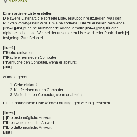
Nach oben
Eine sortierte Liste erstellen
Die zweite Listenart, die sortierte Liste, erlaubt dir, festzulegen, was den
Punkten vorangestellt wird. Um eine sortierte Liste zu erstellen, verwende
[list=1][/list]
für eine nummerierte oder alternativ
[list=a][/list]
für eine
alphabetische Liste. Wie bei der unsortierten Liste wird jeder Punkt durch
[*]
festgelegt. Zum Beispiel:
[list=1]
[*]
Gehe einkaufen
[*]
Kaufe einen neuen Computer
[*]
Verfluche den Computer, wenn er abstürzt
[/list]
würde ergeben:
Gehe einkaufen
Kaufe einen neuen Computer
Verfluche den Computer, wenn er abstürzt
Eine alphabetische Liste würdest du hingegen wie folgt erstellen:
[list=a]
[*]
Die erste mögliche Antwort
[*]
Die zweite mögliche Antwort
[*]
Die dritte mögliche Antwort
[/list]