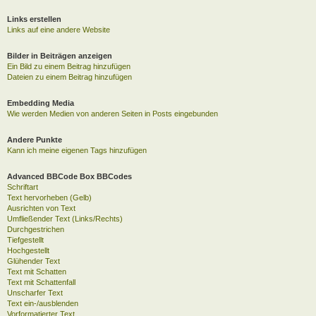
Links erstellen
Links auf eine andere Website
Bilder in Beiträgen anzeigen
Ein Bild zu einem Beitrag hinzufügen
Dateien zu einem Beitrag hinzufügen
Embedding Media
Wie werden Medien von anderen Seiten in Posts eingebunden
Andere Punkte
Kann ich meine eigenen Tags hinzufügen
Advanced BBCode Box BBCodes
Schriftart
Text hervorheben (Gelb)
Ausrichten von Text
Umfließender Text (Links/Rechts)
Durchgestrichen
Tiefgestellt
Hochgestellt
Glühender Text
Text mit Schatten
Text mit Schattenfall
Unscharfer Text
Text ein-/ausblenden
Vorformatierter Text