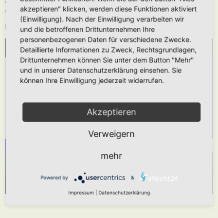
Wie oben beschrieben kann die URL auch ohne die
[media]
Tags verwendet
akzeptieren" klicken, werden diese Funktionen aktiviert
werden.
(Einwilligung). Nach der Einwilligung verarbeiten wir
Das hier gezeigt Beispiel würde folgendes generieren:
und die betroffenen Drittunternehmen Ihre
personenbezogenen Daten für verschiedene Zwecke.
Detaillierte Informationen zu Zweck, Rechtsgrundlagen,
WIR BENÖTIGEN IHRE ZUSTIMMUNG, UM
Drittunternehmen können Sie unter dem Button "Mehr"
DEN YOUTUBE-SERVICE ZU LADEN!
und in unserer Datenschutzerklärung einsehen. Sie
können Ihre Einwilligung jederzeit widerrufen.
Wir verwenden einen Service eines Drittanbieters,
um Videoinhalte einzubetten. Dieser Service kann
Daten zu Ihren Aktivitäten sammeln. Bitte lesen
Akzeptieren
Sie die Details durch und stimmen Sie der
Verweigern
Nutzung des Service zu, um dieses Video
anzusehen.
mehr
Mehr Informationen
Akzeptieren
Powered by
&
Powered by
Usercentrics Consent Management Platform
Impressum
|
Datenschutzerklärung