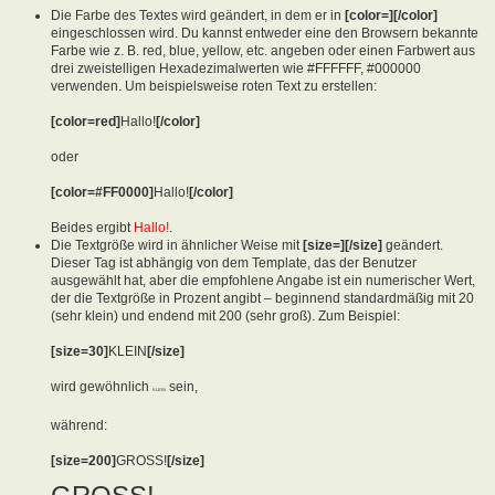
Die Farbe des Textes wird geändert, in dem er in
[color=][/color]
eingeschlossen wird. Du kannst entweder eine den Browsern bekannte
Farbe wie z. B. red, blue, yellow, etc. angeben oder einen Farbwert aus
drei zweistelligen Hexadezimalwerten wie #FFFFFF, #000000
verwenden. Um beispielsweise roten Text zu erstellen:
[color=red]
Hallo!
[/color]
oder
[color=#FF0000]
Hallo!
[/color]
Beides ergibt
Hallo!
.
Die Textgröße wird in ähnlicher Weise mit
[size=][/size]
geändert.
Dieser Tag ist abhängig von dem Template, das der Benutzer
ausgewählt hat, aber die empfohlene Angabe ist ein numerischer Wert,
der die Textgröße in Prozent angibt – beginnend standardmäßig mit 20
(sehr klein) und endend mit 200 (sehr groß). Zum Beispiel:
[size=30]
KLEIN
[/size]
wird gewöhnlich
sein,
KLEIN
während:
[size=200]
GROSS!
[/size]