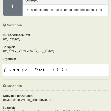
Off-Topic
ℹ
Der schnelle braune Fuchs springt über den faulen Hund
Nach oben
NFO-ASCII-Art-Text
[nfo]Text[/nfo]
Beispiel:
[nfo]༼ つ ◕_◕ ༽つ ʕ•ᴥ•ʔ ¯\_(ツ)_/¯[/nfo]
Ergebnis:
༼ つ ◕_◕ ༽つ    ʕ•ᴥ•ʔ   ¯\_(ツ)_/¯
Nach oben
Webvideo hinzufügen
[bbvideo]http://Video_URL[/bbvideo]
Beispiel: