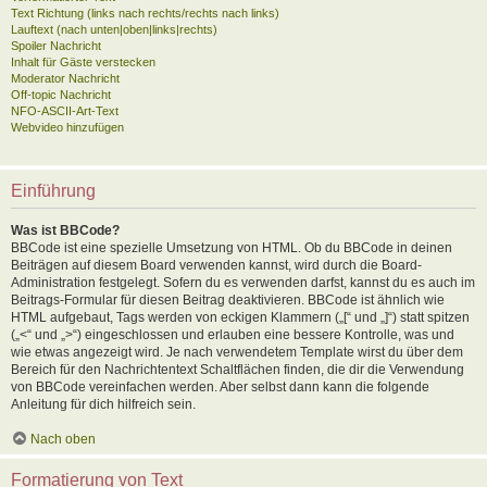
Text Richtung (links nach rechts/rechts nach links)
Lauftext (nach unten|oben|links|rechts)
Spoiler Nachricht
Inhalt für Gäste verstecken
Moderator Nachricht
Off-topic Nachricht
NFO-ASCII-Art-Text
Webvideo hinzufügen
Einführung
Was ist BBCode?
BBCode ist eine spezielle Umsetzung von HTML. Ob du BBCode in deinen
Beiträgen auf diesem Board verwenden kannst, wird durch die Board-
Administration festgelegt. Sofern du es verwenden darfst, kannst du es auch im
Beitrags-Formular für diesen Beitrag deaktivieren. BBCode ist ähnlich wie
HTML aufgebaut, Tags werden von eckigen Klammern („[“ und „]“) statt spitzen
(„<“ und „>“) eingeschlossen und erlauben eine bessere Kontrolle, was und
wie etwas angezeigt wird. Je nach verwendetem Template wirst du über dem
Bereich für den Nachrichtentext Schaltflächen finden, die dir die Verwendung
von BBCode vereinfachen werden. Aber selbst dann kann die folgende
Anleitung für dich hilfreich sein.
Nach oben
Formatierung von Text