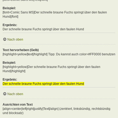
Beispiel:
[font=Comic Sans MS]Der schnelle braune Fuchs springt über den faulen
Hund[/font]
Ergebnis:
Der schnelle braune Fuchs springt über den faulen Hund
Nach oben
Text hervorheben (Gelb)
[highlight=yellow]text[/highlight] Tipp: Du kannst auch color=#FF0000 benutzen
Beispiel:
[highlight=yellow]Der schnelle braune Fuchs springt über den faulen
Hund[/highlight]
Ergebnis:
Der schnelle braune Fuchs springt über den faulen Hund
Nach oben
Ausrichten von Text
[align=center|left|right|justify]Text[/align] (zentriert, linksbündig, rechtsbündig
und blocksatz)