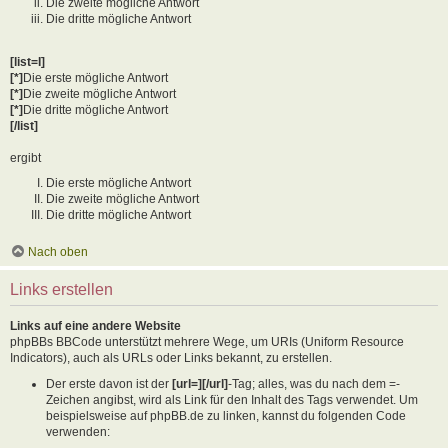
Die zweite mögliche Antwort
Die dritte mögliche Antwort
[list=I]
[*]
Die erste mögliche Antwort
[*]
Die zweite mögliche Antwort
[*]
Die dritte mögliche Antwort
[/list]
ergibt
Die erste mögliche Antwort
Die zweite mögliche Antwort
Die dritte mögliche Antwort
Nach oben
Links erstellen
Links auf eine andere Website
phpBBs BBCode unterstützt mehrere Wege, um URIs (Uniform Resource
Indicators), auch als URLs oder Links bekannt, zu erstellen.
Der erste davon ist der
[url=][/url]
-Tag; alles, was du nach dem =-
Zeichen angibst, wird als Link für den Inhalt des Tags verwendet. Um
beispielsweise auf phpBB.de zu linken, kannst du folgenden Code
verwenden: