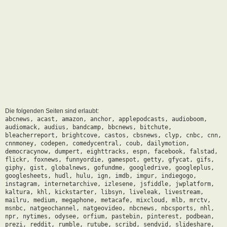
Die folgenden Seiten sind erlaubt:
abcnews, acast, amazon, anchor, applepodcasts, audioboom,
audiomack, audius, bandcamp, bbcnews, bitchute,
bleacherreport, brightcove, castos, cbsnews, clyp, cnbc, cnn,
cnnmoney, codepen, comedycentral, coub, dailymotion,
democracynow, dumpert, eighttracks, espn, facebook, falstad,
flickr, foxnews, funnyordie, gamespot, getty, gfycat, gifs,
giphy, gist, globalnews, gofundme, googledrive, googleplus,
googlesheets, hudl, hulu, ign, imdb, imgur, indiegogo,
instagram, internetarchive, izlesene, jsfiddle, jwplatform,
kaltura, khl, kickstarter, libsyn, liveleak, livestream,
mailru, medium, megaphone, metacafe, mixcloud, mlb, mrctv,
msnbc, natgeochannel, natgeovideo, nbcnews, nbcsports, nhl,
npr, nytimes, odysee, orfium, pastebin, pinterest, podbean,
prezi, reddit, rumble, rutube, scribd, sendvid, slideshare,