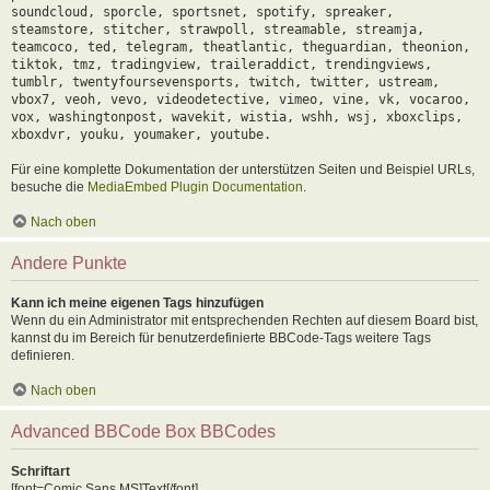
soundcloud, sporcle, sportsnet, spotify, spreaker,
steamstore, stitcher, strawpoll, streamable, streamja,
teamcoco, ted, telegram, theatlantic, theguardian, theonion,
tiktok, tmz, tradingview, traileraddict, trendingviews,
tumblr, twentyfoursevensports, twitch, twitter, ustream,
vbox7, veoh, vevo, videodetective, vimeo, vine, vk, vocaroo,
vox, washingtonpost, wavekit, wistia, wshh, wsj, xboxclips,
xboxdvr, youku, youmaker, youtube.
Für eine komplette Dokumentation der unterstützen Seiten und Beispiel URLs,
besuche die
MediaEmbed Plugin Documentation
.
Nach oben
Andere Punkte
Kann ich meine eigenen Tags hinzufügen
Wenn du ein Administrator mit entsprechenden Rechten auf diesem Board bist,
kannst du im Bereich für benutzerdefinierte BBCode-Tags weitere Tags
definieren.
Nach oben
Advanced BBCode Box BBCodes
Schriftart
[font=Comic Sans MS]Text[/font]