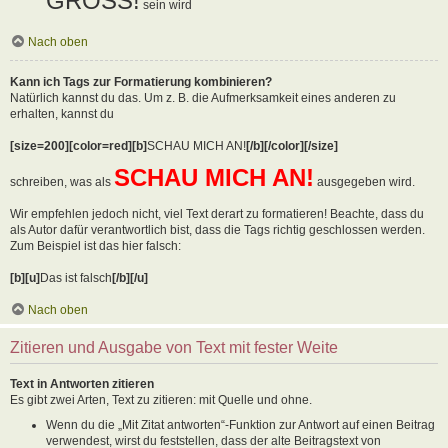
GROSS!
sein wird
Nach oben
Kann ich Tags zur Formatierung kombinieren?
Natürlich kannst du das. Um z. B. die Aufmerksamkeit eines anderen zu
erhalten, kannst du
[size=200][color=red][b]
SCHAU MICH AN!
[/b][/color][/size]
SCHAU MICH AN!
schreiben, was als
ausgegeben wird.
Wir empfehlen jedoch nicht, viel Text derart zu formatieren! Beachte, dass du
als Autor dafür verantwortlich bist, dass die Tags richtig geschlossen werden.
Zum Beispiel ist das hier falsch:
[b][u]
Das ist falsch
[/b][/u]
Nach oben
Zitieren und Ausgabe von Text mit fester Weite
Text in Antworten zitieren
Es gibt zwei Arten, Text zu zitieren: mit Quelle und ohne.
Wenn du die „Mit Zitat antworten“-Funktion zur Antwort auf einen Beitrag
verwendest, wirst du feststellen, dass der alte Beitragstext von