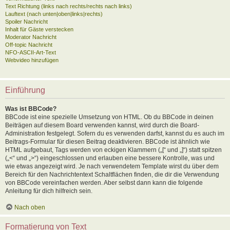
Text Richtung (links nach rechts/rechts nach links)
Lauftext (nach unten|oben|links|rechts)
Spoiler Nachricht
Inhalt für Gäste verstecken
Moderator Nachricht
Off-topic Nachricht
NFO-ASCII-Art-Text
Webvideo hinzufügen
Einführung
Was ist BBCode?
BBCode ist eine spezielle Umsetzung von HTML. Ob du BBCode in deinen
Beiträgen auf diesem Board verwenden kannst, wird durch die Board-
Administration festgelegt. Sofern du es verwenden darfst, kannst du es auch im
Beitrags-Formular für diesen Beitrag deaktivieren. BBCode ist ähnlich wie
HTML aufgebaut, Tags werden von eckigen Klammern („[“ und „]“) statt spitzen
(„<“ und „>“) eingeschlossen und erlauben eine bessere Kontrolle, was und
wie etwas angezeigt wird. Je nach verwendetem Template wirst du über dem
Bereich für den Nachrichtentext Schaltflächen finden, die dir die Verwendung
von BBCode vereinfachen werden. Aber selbst dann kann die folgende
Anleitung für dich hilfreich sein.
Nach oben
Formatierung von Text