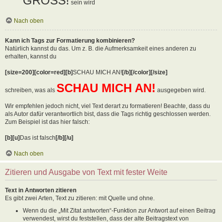
GROSS!
sein wird
Nach oben
Kann ich Tags zur Formatierung kombinieren?
Natürlich kannst du das. Um z. B. die Aufmerksamkeit eines anderen zu
erhalten, kannst du
[size=200][color=red][b]
SCHAU MICH AN!
[/b][/color][/size]
SCHAU MICH AN!
schreiben, was als
ausgegeben wird.
Wir empfehlen jedoch nicht, viel Text derart zu formatieren! Beachte, dass du
als Autor dafür verantwortlich bist, dass die Tags richtig geschlossen werden.
Zum Beispiel ist das hier falsch:
[b][u]
Das ist falsch
[/b][/u]
Nach oben
Zitieren und Ausgabe von Text mit fester Weite
Text in Antworten zitieren
Es gibt zwei Arten, Text zu zitieren: mit Quelle und ohne.
Wenn du die „Mit Zitat antworten“-Funktion zur Antwort auf einen Beitrag
verwendest, wirst du feststellen, dass der alte Beitragstext von