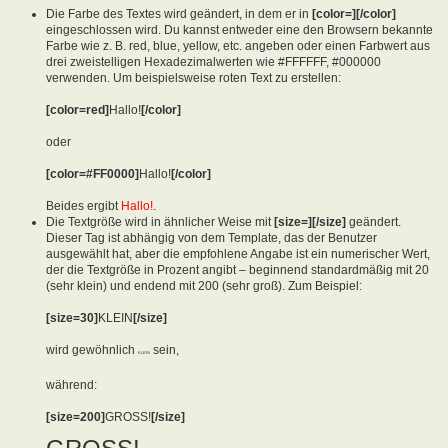
Die Farbe des Textes wird geändert, in dem er in
[color=][/color]
eingeschlossen wird. Du kannst entweder eine den Browsern bekannte
Farbe wie z. B. red, blue, yellow, etc. angeben oder einen Farbwert aus
drei zweistelligen Hexadezimalwerten wie #FFFFFF, #000000
verwenden. Um beispielsweise roten Text zu erstellen:
[color=red]
Hallo!
[/color]
oder
[color=#FF0000]
Hallo!
[/color]
Beides ergibt
Hallo!
.
Die Textgröße wird in ähnlicher Weise mit
[size=][/size]
geändert.
Dieser Tag ist abhängig von dem Template, das der Benutzer
ausgewählt hat, aber die empfohlene Angabe ist ein numerischer Wert,
der die Textgröße in Prozent angibt – beginnend standardmäßig mit 20
(sehr klein) und endend mit 200 (sehr groß). Zum Beispiel:
[size=30]
KLEIN
[/size]
wird gewöhnlich
sein,
KLEIN
während:
[size=200]
GROSS!
[/size]