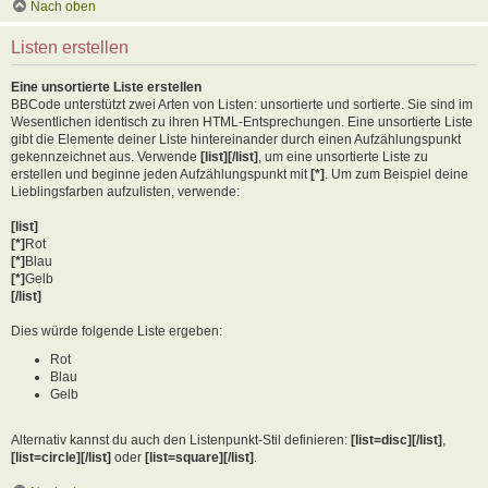
Nach oben
Listen erstellen
Eine unsortierte Liste erstellen
BBCode unterstützt zwei Arten von Listen: unsortierte und sortierte. Sie sind im
Wesentlichen identisch zu ihren HTML-Entsprechungen. Eine unsortierte Liste
gibt die Elemente deiner Liste hintereinander durch einen Aufzählungspunkt
gekennzeichnet aus. Verwende
[list][/list]
, um eine unsortierte Liste zu
erstellen und beginne jeden Aufzählungspunkt mit
[*]
. Um zum Beispiel deine
Lieblingsfarben aufzulisten, verwende:
[list]
[*]
Rot
[*]
Blau
[*]
Gelb
[/list]
Dies würde folgende Liste ergeben:
Rot
Blau
Gelb
Alternativ kannst du auch den Listenpunkt-Stil definieren:
[list=disc][/list]
,
[list=circle][/list]
oder
[list=square][/list]
.