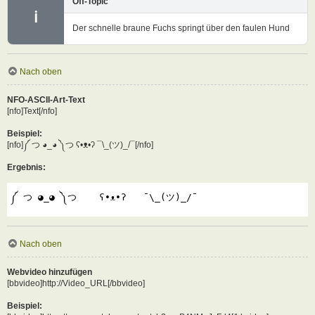
Off-Topic
ℹ
Der schnelle braune Fuchs springt über den faulen Hund
Nach oben
NFO-ASCII-Art-Text
[nfo]Text[/nfo]
Beispiel:
[nfo]༼ つ ◕_◕ ༽つ ʕ•ᴥ•ʔ ¯\_(ツ)_/¯[/nfo]
Ergebnis:
༼ つ ◕_◕ ༽つ    ʕ•ᴥ•ʔ   ¯\_(ツ)_/¯
Nach oben
Webvideo hinzufügen
[bbvideo]http://Video_URL[/bbvideo]
Beispiel: