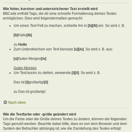
Wie fetter, kursiver und unterstrichener Text erstellt wird
BBCode enthält Tags, die dir eine schnelle Formatierung deines Textes
ermöglichen. Dies wird folgendermaßen gemacht:
Um einen Text Fett zu machen, schließe ihn in
[b][/b]
ein. So wird z. B.
[b]
Hallo
[/b]
zu
Hallo
Zum Unterstreichen von Text benutze
[u][/u]
. So wird z. B. aus:
[u]
Guten Morgen
[/u]
Guten Morgen
Um Text kursiv zu stellen, verwende
[i][/i]
. So wird z. B.
Das ist
[i]
großartig!
[/i]
zu Das ist
großartig!
Nach oben
Wie die Textfarbe oder -größe geändert wird
Um die Farbe oder die Größe deines Textes zu ändern, können die folgenden
Tags genutzt werden. Beachte dabei bitte, dass es von dem Browser und dem
System der Betrachter abhängig ist, wie die Darstellung des Textes erfolgt: