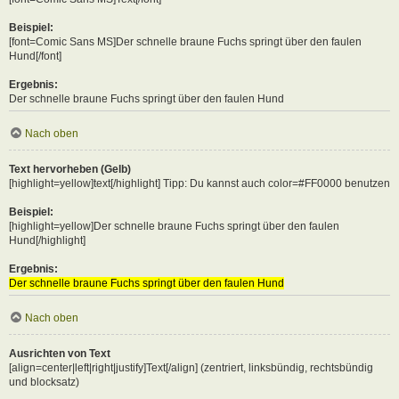
Beispiel:
[font=Comic Sans MS]Der schnelle braune Fuchs springt über den faulen
Hund[/font]
Ergebnis:
Der schnelle braune Fuchs springt über den faulen Hund
Nach oben
Text hervorheben (Gelb)
[highlight=yellow]text[/highlight] Tipp: Du kannst auch color=#FF0000 benutzen
Beispiel:
[highlight=yellow]Der schnelle braune Fuchs springt über den faulen
Hund[/highlight]
Ergebnis:
Der schnelle braune Fuchs springt über den faulen Hund
Nach oben
Ausrichten von Text
[align=center|left|right|justify]Text[/align] (zentriert, linksbündig, rechtsbündig
und blocksatz)