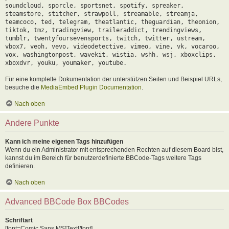
soundcloud, sporcle, sportsnet, spotify, spreaker,
steamstore, stitcher, strawpoll, streamable, streamja,
teamcoco, ted, telegram, theatlantic, theguardian, theonion,
tiktok, tmz, tradingview, traileraddict, trendingviews,
tumblr, twentyfoursevensports, twitch, twitter, ustream,
vbox7, veoh, vevo, videodetective, vimeo, vine, vk, vocaroo,
vox, washingtonpost, wavekit, wistia, wshh, wsj, xboxclips,
xboxdvr, youku, youmaker, youtube.
Für eine komplette Dokumentation der unterstützen Seiten und Beispiel URLs,
besuche die
MediaEmbed Plugin Documentation
.
Nach oben
Andere Punkte
Kann ich meine eigenen Tags hinzufügen
Wenn du ein Administrator mit entsprechenden Rechten auf diesem Board bist,
kannst du im Bereich für benutzerdefinierte BBCode-Tags weitere Tags
definieren.
Nach oben
Advanced BBCode Box BBCodes
Schriftart
[font=Comic Sans MS]Text[/font]