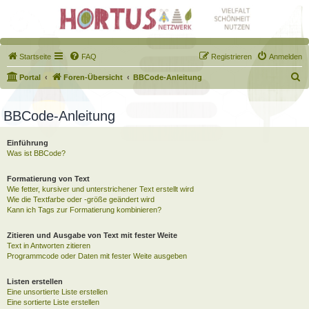
Startseite
FAQ
Registrieren
Anmelden
S
Portal
Foren-Übersicht
BBCode-Anleitung
u
c
BBCode-Anleitung
h
Einführung
e
Was ist BBCode?
Formatierung von Text
Wie fetter, kursiver und unterstrichener Text erstellt wird
Wie die Textfarbe oder -größe geändert wird
Kann ich Tags zur Formatierung kombinieren?
Zitieren und Ausgabe von Text mit fester Weite
Text in Antworten zitieren
Programmcode oder Daten mit fester Weite ausgeben
Listen erstellen
Eine unsortierte Liste erstellen
Eine sortierte Liste erstellen