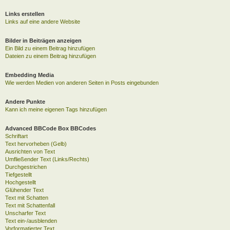
Links erstellen
Links auf eine andere Website
Bilder in Beiträgen anzeigen
Ein Bild zu einem Beitrag hinzufügen
Dateien zu einem Beitrag hinzufügen
Embedding Media
Wie werden Medien von anderen Seiten in Posts eingebunden
Andere Punkte
Kann ich meine eigenen Tags hinzufügen
Advanced BBCode Box BBCodes
Schriftart
Text hervorheben (Gelb)
Ausrichten von Text
Umfließender Text (Links/Rechts)
Durchgestrichen
Tiefgestellt
Hochgestellt
Glühender Text
Text mit Schatten
Text mit Schattenfall
Unscharfer Text
Text ein-/ausblenden
Vorformatierter Text