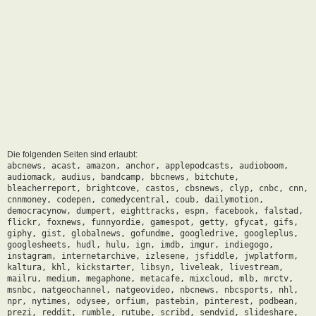
Die folgenden Seiten sind erlaubt:
abcnews, acast, amazon, anchor, applepodcasts, audioboom,
audiomack, audius, bandcamp, bbcnews, bitchute,
bleacherreport, brightcove, castos, cbsnews, clyp, cnbc, cnn,
cnnmoney, codepen, comedycentral, coub, dailymotion,
democracynow, dumpert, eighttracks, espn, facebook, falstad,
flickr, foxnews, funnyordie, gamespot, getty, gfycat, gifs,
giphy, gist, globalnews, gofundme, googledrive, googleplus,
googlesheets, hudl, hulu, ign, imdb, imgur, indiegogo,
instagram, internetarchive, izlesene, jsfiddle, jwplatform,
kaltura, khl, kickstarter, libsyn, liveleak, livestream,
mailru, medium, megaphone, metacafe, mixcloud, mlb, mrctv,
msnbc, natgeochannel, natgeovideo, nbcnews, nbcsports, nhl,
npr, nytimes, odysee, orfium, pastebin, pinterest, podbean,
prezi, reddit, rumble, rutube, scribd, sendvid, slideshare,