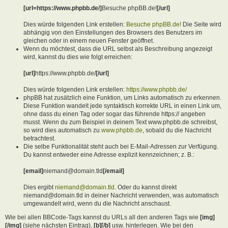
[url=https://www.phpbb.de/]
Besuche phpBB.de!
[/url]
Dies würde folgenden Link erstellen:
Besuche phpBB.de!
Die Seite wird
abhängig von den Einstellungen des Browsers des Benutzers im
gleichen oder in einem neuen Fenster geöffnet.
Wenn du möchtest, dass die URL selbst als Beschreibung angezeigt
wird, kannst du dies wie folgt erreichen:
[url]
https://www.phpbb.de/
[/url]
Dies würde folgenden Link erstellen:
https://www.phpbb.de/
phpBB hat zusätzlich eine Funktion, um Links automatisch zu erkennen.
Diese Funktion wandelt jede syntaktisch korrekte URL in einen Link um,
ohne dass du einen Tag oder sogar das führende https:// angeben
musst. Wenn du zum Beispiel in deinem Text www.phpbb.de schreibst,
so wird dies automatisch zu
www.phpbb.de
, sobald du die Nachricht
betrachtest.
Die selbe Funktionalität steht auch bei E-Mail-Adressen zur Verfügung.
Du kannst entweder eine Adresse explizit kennzeichnen; z. B.:
[email]
niemand@domain.tld
[/email]
Dies ergibt
niemand@domain.tld
. Oder du kannst direkt
niemand@domain.tld in deiner Nachricht verwenden, was automatisch
umgewandelt wird, wenn du die Nachricht anschaust.
Wie bei allen BBCode-Tags kannst du URLs all den anderen Tags wie
[img]
[/img]
(siehe nächsten Eintrag),
[b][/b]
usw. hinterlegen. Wie bei den