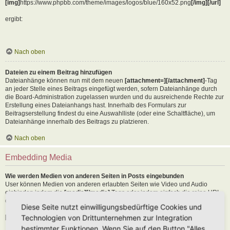
[img]
https://www.phpbb.com/theme/images/logos/blue/160x52.png
[/img][/url]
ergibt:
Nach oben
Dateien zu einem Beitrag hinzufügen
Dateianhänge können nun mit dem neuen
[attachment=][/attachment]
-Tag
an jeder Stelle eines Beitrags eingefügt werden, sofern Dateianhänge durch
die Board-Administration zugelassen wurden und du ausreichende Rechte zur
Erstellung eines Dateianhangs hast. Innerhalb des Formulars zur
Beitragserstellung findest du eine Auswahlliste (oder eine Schaltfläche), um
Dateianhänge innerhalb des Beitrags zu platzieren.
Nach oben
Embedding Media
Wie werden Medien von anderen Seiten in Posts eingebunden
User können Medien von anderen erlaubten Seiten wie Video und Audio
einbinden indem die
[media][/media]
Tags oder indem einfach die reine URL
der erlaubten Seite in den Text kopiert wird. Als Beispiel:
Diese Seite nutzt einwilligungsbedürftige Cookies und
Technologien von Drittunternehmen zur Integration
[media]
https://youtu.be/Ne18ZQ7LLI0
[/media]
bestimmter Funktionen. Wenn Sie auf den Button "Alles