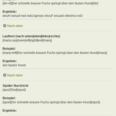
[dir=rtl]Der schnelle braune Fuchs springt über den faulen Hund[/dir]
Ergebnis:
Der schnelle braune Fuchs springt über den faulen Hund
Nach oben
Lauftext (nach unten|oben|links|rechts)
[marq=up|down|left|right]text[/marq]
Beispiel:
[marq=left]Der schnelle braune Fuchs springt über den faulen Hund[/marq]
Ergebnis:
Hund
Nach oben
Spoiler Nachricht
[spoil]Text[/spoil]
Beispiel:
[spoil]Der schnelle braune Fuchs springt über den faulen Hund[/spoil]
Ergebnis: