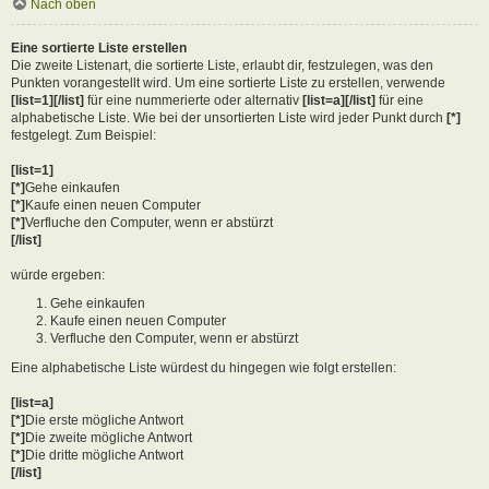
Nach oben
Eine sortierte Liste erstellen
Die zweite Listenart, die sortierte Liste, erlaubt dir, festzulegen, was den
Punkten vorangestellt wird. Um eine sortierte Liste zu erstellen, verwende
[list=1][/list]
für eine nummerierte oder alternativ
[list=a][/list]
für eine
alphabetische Liste. Wie bei der unsortierten Liste wird jeder Punkt durch
[*]
festgelegt. Zum Beispiel:
[list=1]
[*]
Gehe einkaufen
[*]
Kaufe einen neuen Computer
[*]
Verfluche den Computer, wenn er abstürzt
[/list]
würde ergeben:
Gehe einkaufen
Kaufe einen neuen Computer
Verfluche den Computer, wenn er abstürzt
Eine alphabetische Liste würdest du hingegen wie folgt erstellen:
[list=a]
[*]
Die erste mögliche Antwort
[*]
Die zweite mögliche Antwort
[*]
Die dritte mögliche Antwort
[/list]