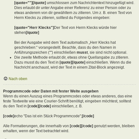
[quote=""][/quote]
umschlossen zum Nachrichtentext hinzugefügt wird.
Dies erlaubt dir unter Angabe einer Referenz zu einer Person oder zu
etwas anderem von dir gewähltem zu zitieren. Um z. B. einen Text von
Herrn Klecks zu zitieren, solltest du Folgendes eingeben:
[quote="Herr Klecks"]
Der Text von Herrn Klecks würde hier
stehen
[/quote]
Bei der Ausgabe wird dem Text automatisch „Herr Klecks hat
geschrieben:“ vorangestellt. Beachte, dass du den Namen in
Anführungszeichen ("") einschließen
musst
, sie sind nicht optional.
Die zweite Methode erlaubt dir, etwas ohne Quellangabe zu zitieren.
Dazu musst du den Text in
[quote][/quote]
einschließen. Wenn du die
Nachricht anschaust, wird der Text in einem Zitat-Block angezeigt.
Nach oben
Programmcode oder Daten mit fester Weite ausgeben
Wenn du einen Auszug eines Programmcodes oder etwas anderes, das eine
feste Textweite wie eine Courier-Schrift benötigt, eingeben möchtest, solltest
du den Text in
[code][/code]
einschließen, z. B.
[code]
echo "Das ist ein Stück Programmcode";
[/code]
Alle Formatierungen, die innerhalb von
[code][/code]
genutzt werden, bleiben
erhalten, wenn der Text betrachtet wird.