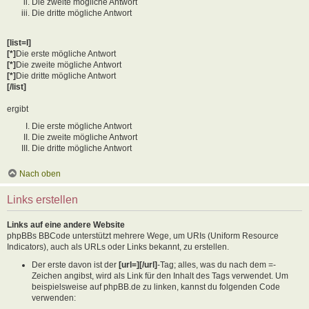
Die zweite mögliche Antwort
Die dritte mögliche Antwort
[list=I]
[*]
Die erste mögliche Antwort
[*]
Die zweite mögliche Antwort
[*]
Die dritte mögliche Antwort
[/list]
ergibt
Die erste mögliche Antwort
Die zweite mögliche Antwort
Die dritte mögliche Antwort
Nach oben
Links erstellen
Links auf eine andere Website
phpBBs BBCode unterstützt mehrere Wege, um URIs (Uniform Resource
Indicators), auch als URLs oder Links bekannt, zu erstellen.
Der erste davon ist der
[url=][/url]
-Tag; alles, was du nach dem =-
Zeichen angibst, wird als Link für den Inhalt des Tags verwendet. Um
beispielsweise auf phpBB.de zu linken, kannst du folgenden Code
verwenden: