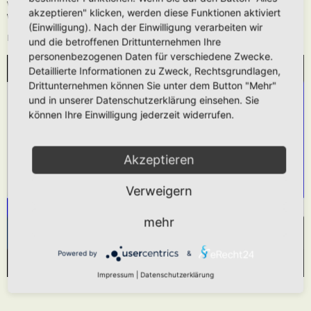
Wie oben beschrieben kann die URL auch ohne die
[media]
Tags verwendet
akzeptieren" klicken, werden diese Funktionen aktiviert
werden.
(Einwilligung). Nach der Einwilligung verarbeiten wir
Das hier gezeigt Beispiel würde folgendes generieren:
und die betroffenen Drittunternehmen Ihre
personenbezogenen Daten für verschiedene Zwecke.
Detaillierte Informationen zu Zweck, Rechtsgrundlagen,
WIR BENÖTIGEN IHRE ZUSTIMMUNG, UM
Drittunternehmen können Sie unter dem Button "Mehr"
DEN YOUTUBE-SERVICE ZU LADEN!
und in unserer Datenschutzerklärung einsehen. Sie
können Ihre Einwilligung jederzeit widerrufen.
Wir verwenden einen Service eines Drittanbieters,
um Videoinhalte einzubetten. Dieser Service kann
Daten zu Ihren Aktivitäten sammeln. Bitte lesen
Akzeptieren
Sie die Details durch und stimmen Sie der
Verweigern
Nutzung des Service zu, um dieses Video
anzusehen.
mehr
Mehr Informationen
Akzeptieren
Powered by
&
Powered by
Usercentrics Consent Management Platform
Impressum
|
Datenschutzerklärung