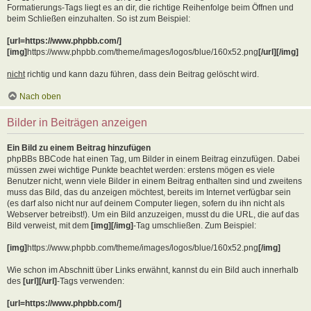
Formatierungs-Tags liegt es an dir, die richtige Reihenfolge beim Öffnen und
beim Schließen einzuhalten. So ist zum Beispiel:
[url=https://www.phpbb.com/]
[img]
https://www.phpbb.com/theme/images/logos/blue/160x52.png
[/url][/img]
nicht
richtig und kann dazu führen, dass dein Beitrag gelöscht wird.
Nach oben
Bilder in Beiträgen anzeigen
Ein Bild zu einem Beitrag hinzufügen
phpBBs BBCode hat einen Tag, um Bilder in einem Beitrag einzufügen. Dabei
müssen zwei wichtige Punkte beachtet werden: erstens mögen es viele
Benutzer nicht, wenn viele Bilder in einem Beitrag enthalten sind und zweitens
muss das Bild, das du anzeigen möchtest, bereits im Internet verfügbar sein
(es darf also nicht nur auf deinem Computer liegen, sofern du ihn nicht als
Webserver betreibst!). Um ein Bild anzuzeigen, musst du die URL, die auf das
Bild verweist, mit dem
[img][/img]
-Tag umschließen. Zum Beispiel:
[img]
https://www.phpbb.com/theme/images/logos/blue/160x52.png
[/img]
Wie schon im Abschnitt über Links erwähnt, kannst du ein Bild auch innerhalb
des
[url][/url]
-Tags verwenden:
[url=https://www.phpbb.com/]