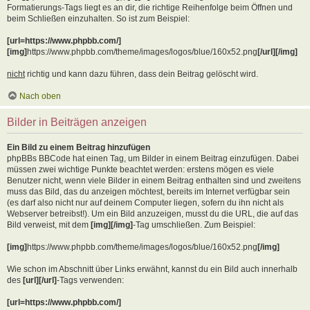
Formatierungs-Tags liegt es an dir, die richtige Reihenfolge beim Öffnen und
beim Schließen einzuhalten. So ist zum Beispiel:
[url=https://www.phpbb.com/]
[img]
https://www.phpbb.com/theme/images/logos/blue/160x52.png
[/url][/img]
nicht
richtig und kann dazu führen, dass dein Beitrag gelöscht wird.
Nach oben
Bilder in Beiträgen anzeigen
Ein Bild zu einem Beitrag hinzufügen
phpBBs BBCode hat einen Tag, um Bilder in einem Beitrag einzufügen. Dabei
müssen zwei wichtige Punkte beachtet werden: erstens mögen es viele
Benutzer nicht, wenn viele Bilder in einem Beitrag enthalten sind und zweitens
muss das Bild, das du anzeigen möchtest, bereits im Internet verfügbar sein
(es darf also nicht nur auf deinem Computer liegen, sofern du ihn nicht als
Webserver betreibst!). Um ein Bild anzuzeigen, musst du die URL, die auf das
Bild verweist, mit dem
[img][/img]
-Tag umschließen. Zum Beispiel:
[img]
https://www.phpbb.com/theme/images/logos/blue/160x52.png
[/img]
Wie schon im Abschnitt über Links erwähnt, kannst du ein Bild auch innerhalb
des
[url][/url]
-Tags verwenden:
[url=https://www.phpbb.com/]