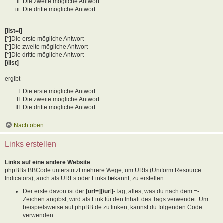
Die zweite mögliche Antwort
Die dritte mögliche Antwort
[list=I]
[*]
Die erste mögliche Antwort
[*]
Die zweite mögliche Antwort
[*]
Die dritte mögliche Antwort
[/list]
ergibt
Die erste mögliche Antwort
Die zweite mögliche Antwort
Die dritte mögliche Antwort
Nach oben
Links erstellen
Links auf eine andere Website
phpBBs BBCode unterstützt mehrere Wege, um URIs (Uniform Resource
Indicators), auch als URLs oder Links bekannt, zu erstellen.
Der erste davon ist der
[url=][/url]
-Tag; alles, was du nach dem =-
Zeichen angibst, wird als Link für den Inhalt des Tags verwendet. Um
beispielsweise auf phpBB.de zu linken, kannst du folgenden Code
verwenden: