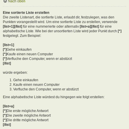
Nach oben
Eine sortierte Liste erstellen
Die zweite Listenart, die sortierte Liste, erlaubt dir, festzulegen, was den
Punkten vorangestellt wird. Um eine sortierte Liste zu erstellen, verwende
[list=1][/list]
für eine nummerierte oder alternativ
[list=a][/list]
für eine
alphabetische Liste. Wie bei der unsortierten Liste wird jeder Punkt durch
[*]
festgelegt. Zum Beispiel:
[list=1]
[*]
Gehe einkaufen
[*]
Kaufe einen neuen Computer
[*]
Verfluche den Computer, wenn er abstürzt
[/list]
würde ergeben:
Gehe einkaufen
Kaufe einen neuen Computer
Verfluche den Computer, wenn er abstürzt
Eine alphabetische Liste würdest du hingegen wie folgt erstellen:
[list=a]
[*]
Die erste mögliche Antwort
[*]
Die zweite mögliche Antwort
[*]
Die dritte mögliche Antwort
[/list]