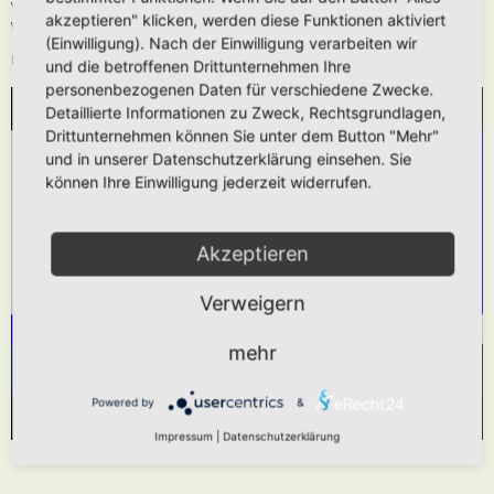
Wie oben beschrieben kann die URL auch ohne die
[media]
Tags verwendet
akzeptieren" klicken, werden diese Funktionen aktiviert
werden.
(Einwilligung). Nach der Einwilligung verarbeiten wir
Das hier gezeigt Beispiel würde folgendes generieren:
und die betroffenen Drittunternehmen Ihre
personenbezogenen Daten für verschiedene Zwecke.
Detaillierte Informationen zu Zweck, Rechtsgrundlagen,
WIR BENÖTIGEN IHRE ZUSTIMMUNG, UM
Drittunternehmen können Sie unter dem Button "Mehr"
DEN YOUTUBE-SERVICE ZU LADEN!
und in unserer Datenschutzerklärung einsehen. Sie
können Ihre Einwilligung jederzeit widerrufen.
Wir verwenden einen Service eines Drittanbieters,
um Videoinhalte einzubetten. Dieser Service kann
Daten zu Ihren Aktivitäten sammeln. Bitte lesen
Akzeptieren
Sie die Details durch und stimmen Sie der
Verweigern
Nutzung des Service zu, um dieses Video
anzusehen.
mehr
Mehr Informationen
Akzeptieren
Powered by
&
Powered by
Usercentrics Consent Management Platform
Impressum
|
Datenschutzerklärung