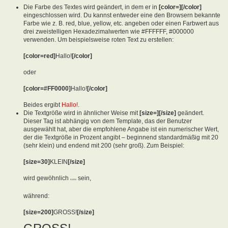
Die Farbe des Textes wird geändert, in dem er in
[color=][/color]
eingeschlossen wird. Du kannst entweder eine den Browsern bekannte
Farbe wie z. B. red, blue, yellow, etc. angeben oder einen Farbwert aus
drei zweistelligen Hexadezimalwerten wie #FFFFFF, #000000
verwenden. Um beispielsweise roten Text zu erstellen:
[color=red]
Hallo!
[/color]
oder
[color=#FF0000]
Hallo!
[/color]
Beides ergibt
Hallo!
.
Die Textgröße wird in ähnlicher Weise mit
[size=][/size]
geändert.
Dieser Tag ist abhängig von dem Template, das der Benutzer
ausgewählt hat, aber die empfohlene Angabe ist ein numerischer Wert,
der die Textgröße in Prozent angibt – beginnend standardmäßig mit 20
(sehr klein) und endend mit 200 (sehr groß). Zum Beispiel:
[size=30]
KLEIN
[/size]
wird gewöhnlich
sein,
KLEIN
während:
[size=200]
GROSS!
[/size]