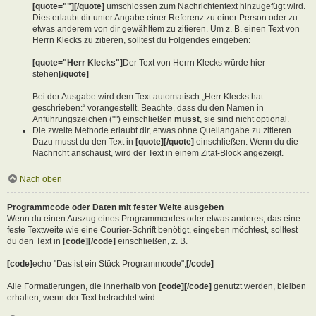
[quote=""][/quote]
umschlossen zum Nachrichtentext hinzugefügt wird.
Dies erlaubt dir unter Angabe einer Referenz zu einer Person oder zu
etwas anderem von dir gewähltem zu zitieren. Um z. B. einen Text von
Herrn Klecks zu zitieren, solltest du Folgendes eingeben:
[quote="Herr Klecks"]
Der Text von Herrn Klecks würde hier
stehen
[/quote]
Bei der Ausgabe wird dem Text automatisch „Herr Klecks hat
geschrieben:“ vorangestellt. Beachte, dass du den Namen in
Anführungszeichen ("") einschließen
musst
, sie sind nicht optional.
Die zweite Methode erlaubt dir, etwas ohne Quellangabe zu zitieren.
Dazu musst du den Text in
[quote][/quote]
einschließen. Wenn du die
Nachricht anschaust, wird der Text in einem Zitat-Block angezeigt.
Nach oben
Programmcode oder Daten mit fester Weite ausgeben
Wenn du einen Auszug eines Programmcodes oder etwas anderes, das eine
feste Textweite wie eine Courier-Schrift benötigt, eingeben möchtest, solltest
du den Text in
[code][/code]
einschließen, z. B.
[code]
echo "Das ist ein Stück Programmcode";
[/code]
Alle Formatierungen, die innerhalb von
[code][/code]
genutzt werden, bleiben
erhalten, wenn der Text betrachtet wird.