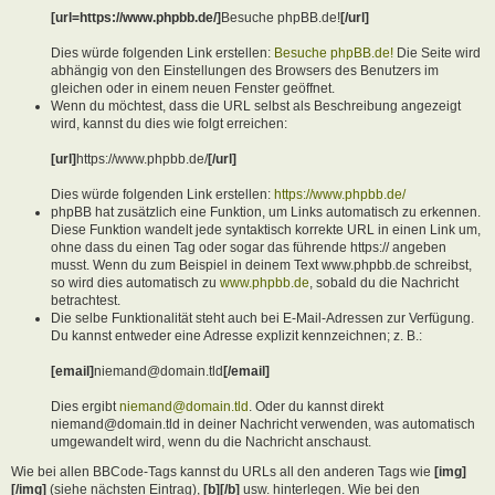
[url=https://www.phpbb.de/]
Besuche phpBB.de!
[/url]
Dies würde folgenden Link erstellen:
Besuche phpBB.de!
Die Seite wird
abhängig von den Einstellungen des Browsers des Benutzers im
gleichen oder in einem neuen Fenster geöffnet.
Wenn du möchtest, dass die URL selbst als Beschreibung angezeigt
wird, kannst du dies wie folgt erreichen:
[url]
https://www.phpbb.de/
[/url]
Dies würde folgenden Link erstellen:
https://www.phpbb.de/
phpBB hat zusätzlich eine Funktion, um Links automatisch zu erkennen.
Diese Funktion wandelt jede syntaktisch korrekte URL in einen Link um,
ohne dass du einen Tag oder sogar das führende https:// angeben
musst. Wenn du zum Beispiel in deinem Text www.phpbb.de schreibst,
so wird dies automatisch zu
www.phpbb.de
, sobald du die Nachricht
betrachtest.
Die selbe Funktionalität steht auch bei E-Mail-Adressen zur Verfügung.
Du kannst entweder eine Adresse explizit kennzeichnen; z. B.:
[email]
niemand@domain.tld
[/email]
Dies ergibt
niemand@domain.tld
. Oder du kannst direkt
niemand@domain.tld in deiner Nachricht verwenden, was automatisch
umgewandelt wird, wenn du die Nachricht anschaust.
Wie bei allen BBCode-Tags kannst du URLs all den anderen Tags wie
[img]
[/img]
(siehe nächsten Eintrag),
[b][/b]
usw. hinterlegen. Wie bei den