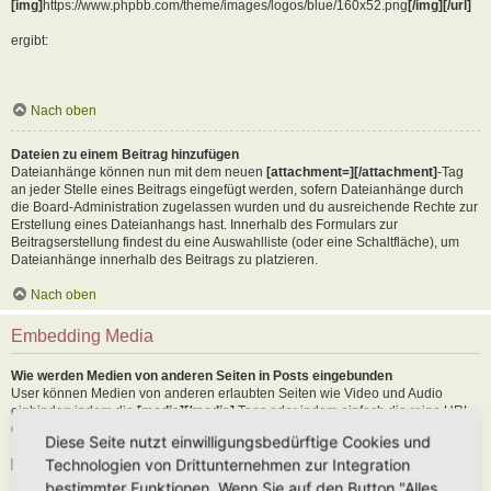
[img]
https://www.phpbb.com/theme/images/logos/blue/160x52.png
[/img][/url]
ergibt:
Nach oben
Dateien zu einem Beitrag hinzufügen
Dateianhänge können nun mit dem neuen
[attachment=][/attachment]
-Tag
an jeder Stelle eines Beitrags eingefügt werden, sofern Dateianhänge durch
die Board-Administration zugelassen wurden und du ausreichende Rechte zur
Erstellung eines Dateianhangs hast. Innerhalb des Formulars zur
Beitragserstellung findest du eine Auswahlliste (oder eine Schaltfläche), um
Dateianhänge innerhalb des Beitrags zu platzieren.
Nach oben
Embedding Media
Wie werden Medien von anderen Seiten in Posts eingebunden
User können Medien von anderen erlaubten Seiten wie Video und Audio
einbinden indem die
[media][/media]
Tags oder indem einfach die reine URL
der erlaubten Seite in den Text kopiert wird. Als Beispiel:
Diese Seite nutzt einwilligungsbedürftige Cookies und
Technologien von Drittunternehmen zur Integration
[media]
https://youtu.be/Ne18ZQ7LLI0
[/media]
bestimmter Funktionen. Wenn Sie auf den Button "Alles