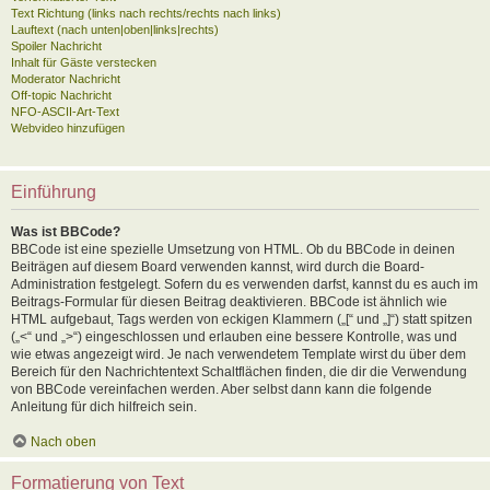
Text Richtung (links nach rechts/rechts nach links)
Lauftext (nach unten|oben|links|rechts)
Spoiler Nachricht
Inhalt für Gäste verstecken
Moderator Nachricht
Off-topic Nachricht
NFO-ASCII-Art-Text
Webvideo hinzufügen
Einführung
Was ist BBCode?
BBCode ist eine spezielle Umsetzung von HTML. Ob du BBCode in deinen
Beiträgen auf diesem Board verwenden kannst, wird durch die Board-
Administration festgelegt. Sofern du es verwenden darfst, kannst du es auch im
Beitrags-Formular für diesen Beitrag deaktivieren. BBCode ist ähnlich wie
HTML aufgebaut, Tags werden von eckigen Klammern („[“ und „]“) statt spitzen
(„<“ und „>“) eingeschlossen und erlauben eine bessere Kontrolle, was und
wie etwas angezeigt wird. Je nach verwendetem Template wirst du über dem
Bereich für den Nachrichtentext Schaltflächen finden, die dir die Verwendung
von BBCode vereinfachen werden. Aber selbst dann kann die folgende
Anleitung für dich hilfreich sein.
Nach oben
Formatierung von Text