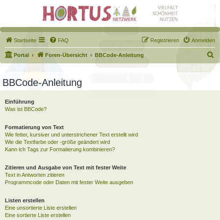
Startseite
FAQ
Registrieren
Anmelden
S
Portal
Foren-Übersicht
BBCode-Anleitung
u
c
BBCode-Anleitung
h
Einführung
e
Was ist BBCode?
Formatierung von Text
Wie fetter, kursiver und unterstrichener Text erstellt wird
Wie die Textfarbe oder -größe geändert wird
Kann ich Tags zur Formatierung kombinieren?
Zitieren und Ausgabe von Text mit fester Weite
Text in Antworten zitieren
Programmcode oder Daten mit fester Weite ausgeben
Listen erstellen
Eine unsortierte Liste erstellen
Eine sortierte Liste erstellen