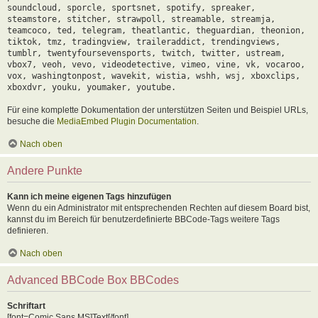
soundcloud, sporcle, sportsnet, spotify, spreaker,
steamstore, stitcher, strawpoll, streamable, streamja,
teamcoco, ted, telegram, theatlantic, theguardian, theonion,
tiktok, tmz, tradingview, traileraddict, trendingviews,
tumblr, twentyfoursevensports, twitch, twitter, ustream,
vbox7, veoh, vevo, videodetective, vimeo, vine, vk, vocaroo,
vox, washingtonpost, wavekit, wistia, wshh, wsj, xboxclips,
xboxdvr, youku, youmaker, youtube.
Für eine komplette Dokumentation der unterstützen Seiten und Beispiel URLs,
besuche die
MediaEmbed Plugin Documentation
.
Nach oben
Andere Punkte
Kann ich meine eigenen Tags hinzufügen
Wenn du ein Administrator mit entsprechenden Rechten auf diesem Board bist,
kannst du im Bereich für benutzerdefinierte BBCode-Tags weitere Tags
definieren.
Nach oben
Advanced BBCode Box BBCodes
Schriftart
[font=Comic Sans MS]Text[/font]