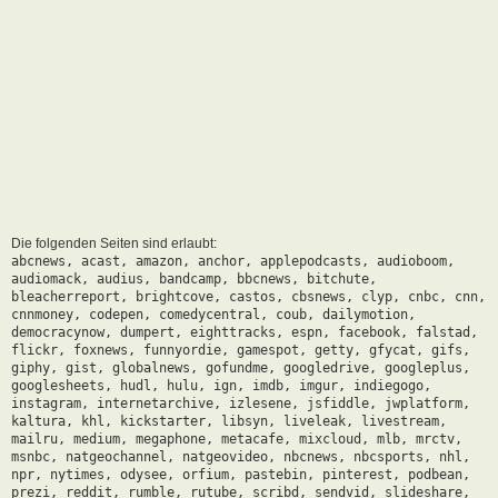
Die folgenden Seiten sind erlaubt:
abcnews, acast, amazon, anchor, applepodcasts, audioboom,
audiomack, audius, bandcamp, bbcnews, bitchute,
bleacherreport, brightcove, castos, cbsnews, clyp, cnbc, cnn,
cnnmoney, codepen, comedycentral, coub, dailymotion,
democracynow, dumpert, eighttracks, espn, facebook, falstad,
flickr, foxnews, funnyordie, gamespot, getty, gfycat, gifs,
giphy, gist, globalnews, gofundme, googledrive, googleplus,
googlesheets, hudl, hulu, ign, imdb, imgur, indiegogo,
instagram, internetarchive, izlesene, jsfiddle, jwplatform,
kaltura, khl, kickstarter, libsyn, liveleak, livestream,
mailru, medium, megaphone, metacafe, mixcloud, mlb, mrctv,
msnbc, natgeochannel, natgeovideo, nbcnews, nbcsports, nhl,
npr, nytimes, odysee, orfium, pastebin, pinterest, podbean,
prezi, reddit, rumble, rutube, scribd, sendvid, slideshare,