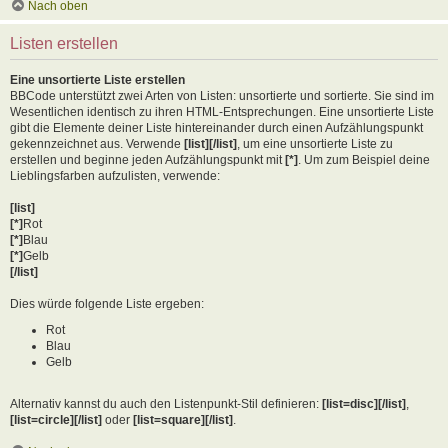
Nach oben
Listen erstellen
Eine unsortierte Liste erstellen
BBCode unterstützt zwei Arten von Listen: unsortierte und sortierte. Sie sind im
Wesentlichen identisch zu ihren HTML-Entsprechungen. Eine unsortierte Liste
gibt die Elemente deiner Liste hintereinander durch einen Aufzählungspunkt
gekennzeichnet aus. Verwende
[list][/list]
, um eine unsortierte Liste zu
erstellen und beginne jeden Aufzählungspunkt mit
[*]
. Um zum Beispiel deine
Lieblingsfarben aufzulisten, verwende:
[list]
[*]
Rot
[*]
Blau
[*]
Gelb
[/list]
Dies würde folgende Liste ergeben:
Rot
Blau
Gelb
Alternativ kannst du auch den Listenpunkt-Stil definieren:
[list=disc][/list]
,
[list=circle][/list]
oder
[list=square][/list]
.