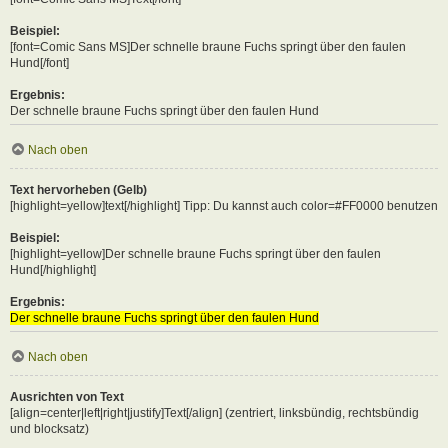
Beispiel:
[font=Comic Sans MS]Der schnelle braune Fuchs springt über den faulen
Hund[/font]
Ergebnis:
Der schnelle braune Fuchs springt über den faulen Hund
Nach oben
Text hervorheben (Gelb)
[highlight=yellow]text[/highlight] Tipp: Du kannst auch color=#FF0000 benutzen
Beispiel:
[highlight=yellow]Der schnelle braune Fuchs springt über den faulen
Hund[/highlight]
Ergebnis:
Der schnelle braune Fuchs springt über den faulen Hund
Nach oben
Ausrichten von Text
[align=center|left|right|justify]Text[/align] (zentriert, linksbündig, rechtsbündig
und blocksatz)