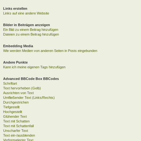
Links erstellen
Links auf eine andere Website
Bilder in Beiträgen anzeigen
Ein Bild zu einem Beitrag hinzufügen
Dateien zu einem Beitrag hinzufügen
Embedding Media
Wie werden Medien von anderen Seiten in Posts eingebunden
Andere Punkte
Kann ich meine eigenen Tags hinzufügen
Advanced BBCode Box BBCodes
Schriftart
Text hervorheben (Gelb)
Ausrichten von Text
Umfließender Text (Links/Rechts)
Durchgestrichen
Tiefgestellt
Hochgestellt
Glühender Text
Text mit Schatten
Text mit Schattenfall
Unscharfer Text
Text ein-/ausblenden
Vorformatierter Text