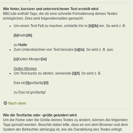
Wie fetter, kursiver und unterstrichener Text erstellt wird
BBCode enthält Tags, die dir eine schnelle Formatierung deines Textes
ermöglichen. Dies wird folgendermaßen gemacht:
Um einen Text Fett zu machen, schließe ihn in
[b][/b]
ein. So wird z. B.
[b]
Hallo
[/b]
zu
Hallo
Zum Unterstreichen von Text benutze
[u][/u]
. So wird z. B. aus:
[u]
Guten Morgen
[/u]
Guten Morgen
Um Text kursiv zu stellen, verwende
[i][/i]
. So wird z. B.
Das ist
[i]
großartig!
[/i]
zu Das ist
großartig!
Nach oben
Wie die Textfarbe oder -größe geändert wird
Um die Farbe oder die Größe deines Textes zu ändern, können die folgenden
Tags genutzt werden. Beachte dabei bitte, dass es von dem Browser und dem
System der Betrachter abhängig ist, wie die Darstellung des Textes erfolgt: