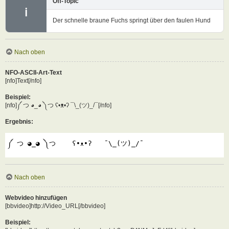
Off-Topic
ℹ
Der schnelle braune Fuchs springt über den faulen Hund
Nach oben
NFO-ASCII-Art-Text
[nfo]Text[/nfo]
Beispiel:
[nfo]༼ つ ◕_◕ ༽つ ʕ•ᴥ•ʔ ¯\_(ツ)_/¯[/nfo]
Ergebnis:
༼ つ ◕_◕ ༽つ    ʕ•ᴥ•ʔ   ¯\_(ツ)_/¯
Nach oben
Webvideo hinzufügen
[bbvideo]http://Video_URL[/bbvideo]
Beispiel: