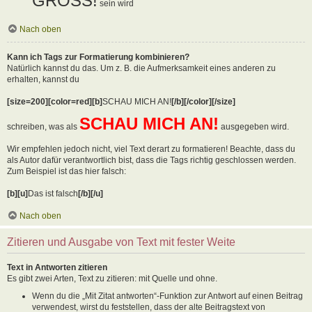
GROSS!
sein wird
Nach oben
Kann ich Tags zur Formatierung kombinieren?
Natürlich kannst du das. Um z. B. die Aufmerksamkeit eines anderen zu
erhalten, kannst du
[size=200][color=red][b]
SCHAU MICH AN!
[/b][/color][/size]
SCHAU MICH AN!
schreiben, was als
ausgegeben wird.
Wir empfehlen jedoch nicht, viel Text derart zu formatieren! Beachte, dass du
als Autor dafür verantwortlich bist, dass die Tags richtig geschlossen werden.
Zum Beispiel ist das hier falsch:
[b][u]
Das ist falsch
[/b][/u]
Nach oben
Zitieren und Ausgabe von Text mit fester Weite
Text in Antworten zitieren
Es gibt zwei Arten, Text zu zitieren: mit Quelle und ohne.
Wenn du die „Mit Zitat antworten“-Funktion zur Antwort auf einen Beitrag
verwendest, wirst du feststellen, dass der alte Beitragstext von