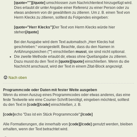
[quote=""][/quote]
umschlossen zum Nachrichtentext hinzugefügt wird.
Dies erlaubt dir unter Angabe einer Referenz zu einer Person oder zu
etwas anderem von dir gewähltem zu zitieren. Um z. B. einen Text von
Herrn Klecks zu zitieren, solltest du Folgendes eingeben:
[quote="Herr Klecks"]
Der Text von Herrn Klecks würde hier
stehen
[/quote]
Bei der Ausgabe wird dem Text automatisch „Herr Klecks hat
geschrieben:“ vorangestellt. Beachte, dass du den Namen in
Anführungszeichen ("") einschließen
musst
, sie sind nicht optional.
Die zweite Methode erlaubt dir, etwas ohne Quellangabe zu zitieren.
Dazu musst du den Text in
[quote][/quote]
einschließen. Wenn du die
Nachricht anschaust, wird der Text in einem Zitat-Block angezeigt.
Nach oben
Programmcode oder Daten mit fester Weite ausgeben
Wenn du einen Auszug eines Programmcodes oder etwas anderes, das eine
feste Textweite wie eine Courier-Schrift benötigt, eingeben möchtest, solltest
du den Text in
[code][/code]
einschließen, z. B.
[code]
echo "Das ist ein Stück Programmcode";
[/code]
Alle Formatierungen, die innerhalb von
[code][/code]
genutzt werden, bleiben
erhalten, wenn der Text betrachtet wird.