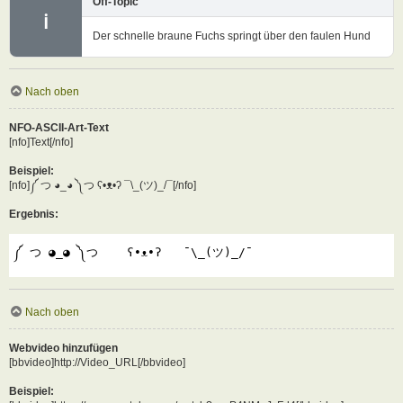
Off-Topic
ℹ
Der schnelle braune Fuchs springt über den faulen Hund
Nach oben
NFO-ASCII-Art-Text
[nfo]Text[/nfo]
Beispiel:
[nfo]༼ つ ◕_◕ ༽つ ʕ•ᴥ•ʔ ¯\_(ツ)_/¯[/nfo]
Ergebnis:
༼ つ ◕_◕ ༽つ    ʕ•ᴥ•ʔ   ¯\_(ツ)_/¯
Nach oben
Webvideo hinzufügen
[bbvideo]http://Video_URL[/bbvideo]
Beispiel: