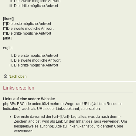
Die zweite mögliche Antwort
Die dritte mögliche Antwort
[list=I]
[*]
Die erste mögliche Antwort
[*]
Die zweite mögliche Antwort
[*]
Die dritte mögliche Antwort
[/list]
ergibt
Die erste mögliche Antwort
Die zweite mögliche Antwort
Die dritte mögliche Antwort
Nach oben
Links erstellen
Links auf eine andere Website
phpBBs BBCode unterstützt mehrere Wege, um URIs (Uniform Resource
Indicators), auch als URLs oder Links bekannt, zu erstellen.
Der erste davon ist der
[url=][/url]
-Tag; alles, was du nach dem =-
Zeichen angibst, wird als Link für den Inhalt des Tags verwendet. Um
beispielsweise auf phpBB.de zu linken, kannst du folgenden Code
verwenden: