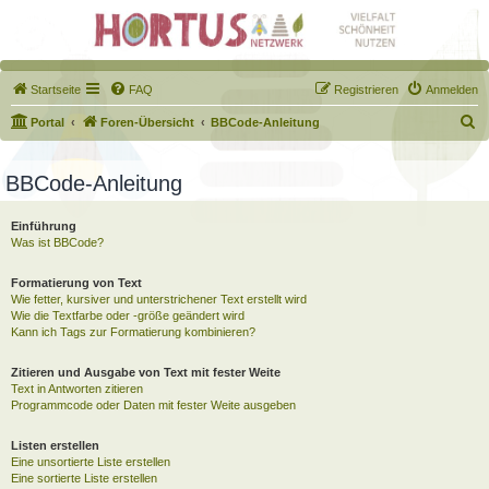
Startseite
FAQ
Registrieren
Anmelden
S
Portal
Foren-Übersicht
BBCode-Anleitung
u
c
BBCode-Anleitung
h
Einführung
e
Was ist BBCode?
Formatierung von Text
Wie fetter, kursiver und unterstrichener Text erstellt wird
Wie die Textfarbe oder -größe geändert wird
Kann ich Tags zur Formatierung kombinieren?
Zitieren und Ausgabe von Text mit fester Weite
Text in Antworten zitieren
Programmcode oder Daten mit fester Weite ausgeben
Listen erstellen
Eine unsortierte Liste erstellen
Eine sortierte Liste erstellen