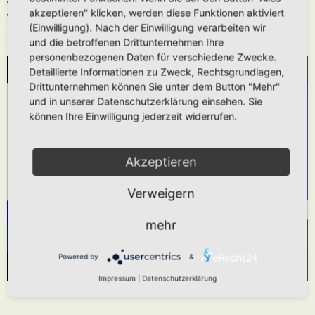
Wie oben beschrieben kann die URL auch ohne die
[media]
Tags verwendet
akzeptieren" klicken, werden diese Funktionen aktiviert
werden.
(Einwilligung). Nach der Einwilligung verarbeiten wir
Das hier gezeigt Beispiel würde folgendes generieren:
und die betroffenen Drittunternehmen Ihre
personenbezogenen Daten für verschiedene Zwecke.
Detaillierte Informationen zu Zweck, Rechtsgrundlagen,
WIR BENÖTIGEN IHRE ZUSTIMMUNG, UM
Drittunternehmen können Sie unter dem Button "Mehr"
DEN YOUTUBE-SERVICE ZU LADEN!
und in unserer Datenschutzerklärung einsehen. Sie
können Ihre Einwilligung jederzeit widerrufen.
Wir verwenden einen Service eines Drittanbieters,
um Videoinhalte einzubetten. Dieser Service kann
Daten zu Ihren Aktivitäten sammeln. Bitte lesen
Akzeptieren
Sie die Details durch und stimmen Sie der
Verweigern
Nutzung des Service zu, um dieses Video
anzusehen.
mehr
Mehr Informationen
Akzeptieren
Powered by
&
Powered by
Usercentrics Consent Management Platform
Impressum
|
Datenschutzerklärung