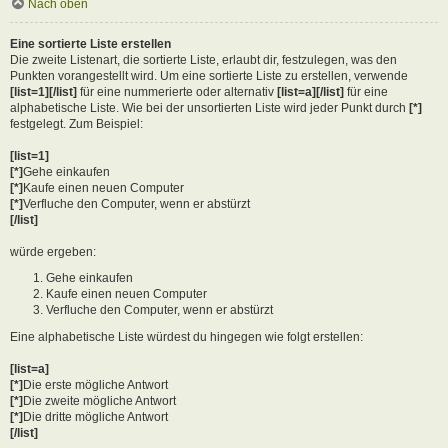
Nach oben
Eine sortierte Liste erstellen
Die zweite Listenart, die sortierte Liste, erlaubt dir, festzulegen, was den
Punkten vorangestellt wird. Um eine sortierte Liste zu erstellen, verwende
[list=1][/list]
für eine nummerierte oder alternativ
[list=a][/list]
für eine
alphabetische Liste. Wie bei der unsortierten Liste wird jeder Punkt durch
[*]
festgelegt. Zum Beispiel:
[list=1]
[*]
Gehe einkaufen
[*]
Kaufe einen neuen Computer
[*]
Verfluche den Computer, wenn er abstürzt
[/list]
würde ergeben:
Gehe einkaufen
Kaufe einen neuen Computer
Verfluche den Computer, wenn er abstürzt
Eine alphabetische Liste würdest du hingegen wie folgt erstellen:
[list=a]
[*]
Die erste mögliche Antwort
[*]
Die zweite mögliche Antwort
[*]
Die dritte mögliche Antwort
[/list]