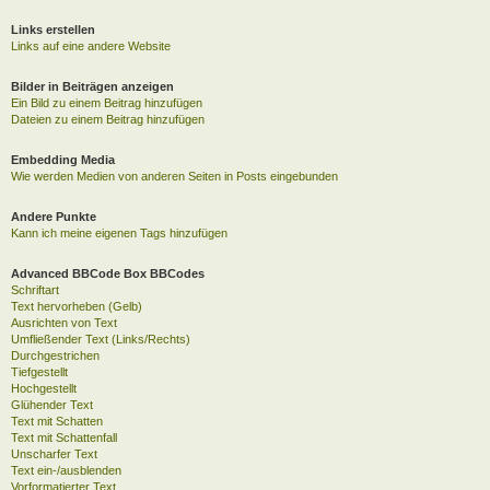
Links erstellen
Links auf eine andere Website
Bilder in Beiträgen anzeigen
Ein Bild zu einem Beitrag hinzufügen
Dateien zu einem Beitrag hinzufügen
Embedding Media
Wie werden Medien von anderen Seiten in Posts eingebunden
Andere Punkte
Kann ich meine eigenen Tags hinzufügen
Advanced BBCode Box BBCodes
Schriftart
Text hervorheben (Gelb)
Ausrichten von Text
Umfließender Text (Links/Rechts)
Durchgestrichen
Tiefgestellt
Hochgestellt
Glühender Text
Text mit Schatten
Text mit Schattenfall
Unscharfer Text
Text ein-/ausblenden
Vorformatierter Text