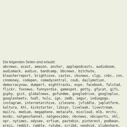
Die folgenden Seiten sind erlaubt:
abcnews, acast, amazon, anchor, applepodcasts, audioboom,
audiomack, audius, bandcamp, bbcnews, bitchute,
bleacherreport, brightcove, castos, cbsnews, clyp, cnbc, cnn,
cnnmoney, codepen, comedycentral, coub, dailymotion,
democracynow, dumpert, eighttracks, espn, facebook, falstad,
flickr, foxnews, funnyordie, gamespot, getty, gfycat, gifs,
giphy, gist, globalnews, gofundme, googledrive, googleplus,
googlesheets, hudl, hulu, ign, imdb, imgur, indiegogo,
instagram, internetarchive, izlesene, jsfiddle, jwplatform,
kaltura, khl, kickstarter, libsyn, liveleak, livestream,
mailru, medium, megaphone, metacafe, mixcloud, mlb, mrctv,
msnbc, natgeochannel, natgeovideo, nbcnews, nbcsports, nhl,
npr, nytimes, odysee, orfium, pastebin, pinterest, podbean,
prezi, reddit, rumble, rutube, scribd, sendvid, slideshare,