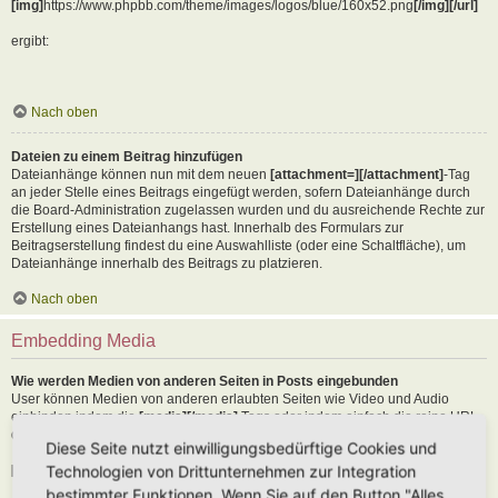
[img]
https://www.phpbb.com/theme/images/logos/blue/160x52.png
[/img][/url]
ergibt:
Nach oben
Dateien zu einem Beitrag hinzufügen
Dateianhänge können nun mit dem neuen
[attachment=][/attachment]
-Tag
an jeder Stelle eines Beitrags eingefügt werden, sofern Dateianhänge durch
die Board-Administration zugelassen wurden und du ausreichende Rechte zur
Erstellung eines Dateianhangs hast. Innerhalb des Formulars zur
Beitragserstellung findest du eine Auswahlliste (oder eine Schaltfläche), um
Dateianhänge innerhalb des Beitrags zu platzieren.
Nach oben
Embedding Media
Wie werden Medien von anderen Seiten in Posts eingebunden
User können Medien von anderen erlaubten Seiten wie Video und Audio
einbinden indem die
[media][/media]
Tags oder indem einfach die reine URL
der erlaubten Seite in den Text kopiert wird. Als Beispiel:
Diese Seite nutzt einwilligungsbedürftige Cookies und
Technologien von Drittunternehmen zur Integration
[media]
https://youtu.be/Ne18ZQ7LLI0
[/media]
bestimmter Funktionen. Wenn Sie auf den Button "Alles