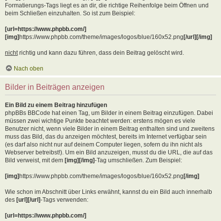
Formatierungs-Tags liegt es an dir, die richtige Reihenfolge beim Öffnen und
beim Schließen einzuhalten. So ist zum Beispiel:
[url=https://www.phpbb.com/]
[img]
https://www.phpbb.com/theme/images/logos/blue/160x52.png
[/url][/img]
nicht
richtig und kann dazu führen, dass dein Beitrag gelöscht wird.
Nach oben
Bilder in Beiträgen anzeigen
Ein Bild zu einem Beitrag hinzufügen
phpBBs BBCode hat einen Tag, um Bilder in einem Beitrag einzufügen. Dabei
müssen zwei wichtige Punkte beachtet werden: erstens mögen es viele
Benutzer nicht, wenn viele Bilder in einem Beitrag enthalten sind und zweitens
muss das Bild, das du anzeigen möchtest, bereits im Internet verfügbar sein
(es darf also nicht nur auf deinem Computer liegen, sofern du ihn nicht als
Webserver betreibst!). Um ein Bild anzuzeigen, musst du die URL, die auf das
Bild verweist, mit dem
[img][/img]
-Tag umschließen. Zum Beispiel:
[img]
https://www.phpbb.com/theme/images/logos/blue/160x52.png
[/img]
Wie schon im Abschnitt über Links erwähnt, kannst du ein Bild auch innerhalb
des
[url][/url]
-Tags verwenden:
[url=https://www.phpbb.com/]