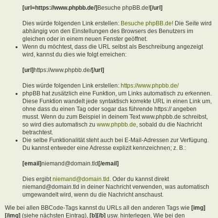
[url=https://www.phpbb.de/]
Besuche phpBB.de!
[/url]
Dies würde folgenden Link erstellen:
Besuche phpBB.de!
Die Seite wird
abhängig von den Einstellungen des Browsers des Benutzers im
gleichen oder in einem neuen Fenster geöffnet.
Wenn du möchtest, dass die URL selbst als Beschreibung angezeigt
wird, kannst du dies wie folgt erreichen:
[url]
https://www.phpbb.de/
[/url]
Dies würde folgenden Link erstellen:
https://www.phpbb.de/
phpBB hat zusätzlich eine Funktion, um Links automatisch zu erkennen.
Diese Funktion wandelt jede syntaktisch korrekte URL in einen Link um,
ohne dass du einen Tag oder sogar das führende https:// angeben
musst. Wenn du zum Beispiel in deinem Text www.phpbb.de schreibst,
so wird dies automatisch zu
www.phpbb.de
, sobald du die Nachricht
betrachtest.
Die selbe Funktionalität steht auch bei E-Mail-Adressen zur Verfügung.
Du kannst entweder eine Adresse explizit kennzeichnen; z. B.:
[email]
niemand@domain.tld
[/email]
Dies ergibt
niemand@domain.tld
. Oder du kannst direkt
niemand@domain.tld in deiner Nachricht verwenden, was automatisch
umgewandelt wird, wenn du die Nachricht anschaust.
Wie bei allen BBCode-Tags kannst du URLs all den anderen Tags wie
[img]
[/img]
(siehe nächsten Eintrag),
[b][/b]
usw. hinterlegen. Wie bei den