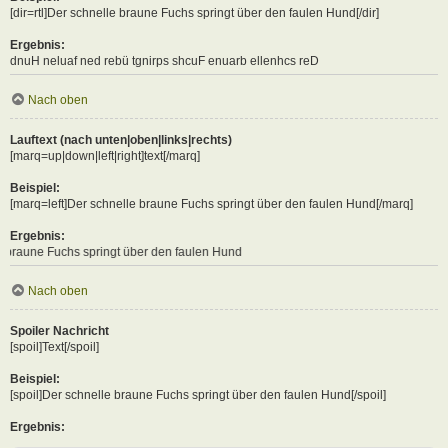
[dir=rtl]Der schnelle braune Fuchs springt über den faulen Hund[/dir]
Ergebnis:
Der schnelle braune Fuchs springt über den faulen Hund
Nach oben
Lauftext (nach unten|oben|links|rechts)
[marq=up|down|left|right]text[/marq]
Beispiel:
[marq=left]Der schnelle braune Fuchs springt über den faulen Hund[/marq]
Ergebnis:
 springt über den faulen Hund
Nach oben
Spoiler Nachricht
[spoil]Text[/spoil]
Beispiel:
[spoil]Der schnelle braune Fuchs springt über den faulen Hund[/spoil]
Ergebnis: