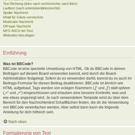
Text Richtung (links nach rechts/rechts nach links)
Lauftext (nach unten|oben|links|rechts)
Spoiler Nachricht
Inhalt für Gäste verstecken
Moderator Nachricht
Off-topic Nachricht
NFO-ASCII-Art-Text
Webvideo hinzufügen
Einführung
Was ist BBCode?
BBCode ist eine spezielle Umsetzung von HTML. Ob du BBCode in deinen
Beiträgen auf diesem Board verwenden kannst, wird durch die Board-
Administration festgelegt. Sofern du es verwenden darfst, kannst du es auch im
Beitrags-Formular für diesen Beitrag deaktivieren. BBCode ist ähnlich wie
HTML aufgebaut, Tags werden von eckigen Klammern („[“ und „]“) statt spitzen
(„<“ und „>“) eingeschlossen und erlauben eine bessere Kontrolle, was und
wie etwas angezeigt wird. Je nach verwendetem Template wirst du über dem
Bereich für den Nachrichtentext Schaltflächen finden, die dir die Verwendung
von BBCode vereinfachen werden. Aber selbst dann kann die folgende
Anleitung für dich hilfreich sein.
Nach oben
Formatierung von Text