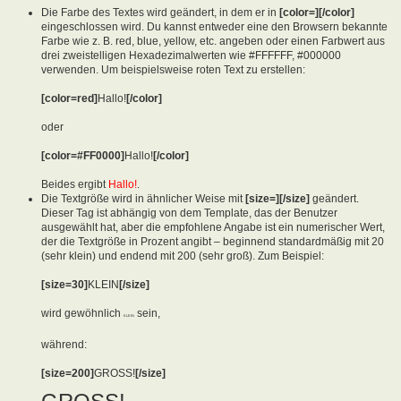
Die Farbe des Textes wird geändert, in dem er in
[color=][/color]
eingeschlossen wird. Du kannst entweder eine den Browsern bekannte
Farbe wie z. B. red, blue, yellow, etc. angeben oder einen Farbwert aus
drei zweistelligen Hexadezimalwerten wie #FFFFFF, #000000
verwenden. Um beispielsweise roten Text zu erstellen:
[color=red]
Hallo!
[/color]
oder
[color=#FF0000]
Hallo!
[/color]
Beides ergibt
Hallo!
.
Die Textgröße wird in ähnlicher Weise mit
[size=][/size]
geändert.
Dieser Tag ist abhängig von dem Template, das der Benutzer
ausgewählt hat, aber die empfohlene Angabe ist ein numerischer Wert,
der die Textgröße in Prozent angibt – beginnend standardmäßig mit 20
(sehr klein) und endend mit 200 (sehr groß). Zum Beispiel:
[size=30]
KLEIN
[/size]
wird gewöhnlich
sein,
KLEIN
während:
[size=200]
GROSS!
[/size]