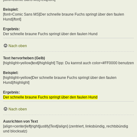
Beispiel:
[font=Comic Sans MS]Der schnelle braune Fuchs springt über den faulen
Hund[/font]
Ergebnis:
Der schnelle braune Fuchs springt über den faulen Hund
Nach oben
Text hervorheben (Gelb)
[highlight=yellow]text[/highlight] Tipp: Du kannst auch color=#FF0000 benutzen
Beispiel:
[highlight=yellow]Der schnelle braune Fuchs springt über den faulen
Hund[/highlight]
Ergebnis:
Der schnelle braune Fuchs springt über den faulen Hund
Nach oben
Ausrichten von Text
[align=center|left|right|justify]Text[/align] (zentriert, linksbündig, rechtsbündig
und blocksatz)