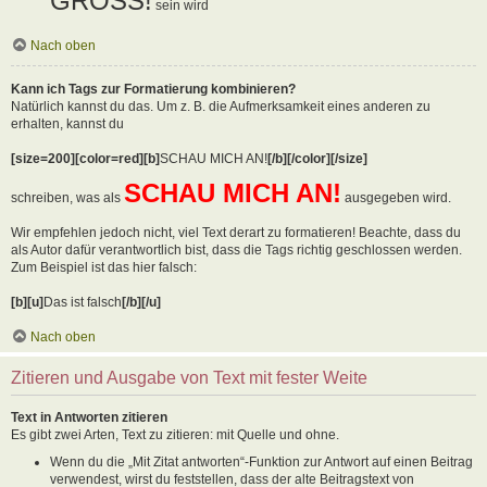
GROSS!
sein wird
Nach oben
Kann ich Tags zur Formatierung kombinieren?
Natürlich kannst du das. Um z. B. die Aufmerksamkeit eines anderen zu
erhalten, kannst du
[size=200][color=red][b]
SCHAU MICH AN!
[/b][/color][/size]
SCHAU MICH AN!
schreiben, was als
ausgegeben wird.
Wir empfehlen jedoch nicht, viel Text derart zu formatieren! Beachte, dass du
als Autor dafür verantwortlich bist, dass die Tags richtig geschlossen werden.
Zum Beispiel ist das hier falsch:
[b][u]
Das ist falsch
[/b][/u]
Nach oben
Zitieren und Ausgabe von Text mit fester Weite
Text in Antworten zitieren
Es gibt zwei Arten, Text zu zitieren: mit Quelle und ohne.
Wenn du die „Mit Zitat antworten“-Funktion zur Antwort auf einen Beitrag
verwendest, wirst du feststellen, dass der alte Beitragstext von