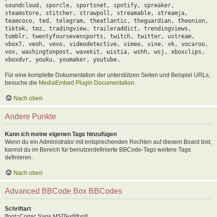
soundcloud, sporcle, sportsnet, spotify, spreaker,
steamstore, stitcher, strawpoll, streamable, streamja,
teamcoco, ted, telegram, theatlantic, theguardian, theonion,
tiktok, tmz, tradingview, traileraddict, trendingviews,
tumblr, twentyfoursevensports, twitch, twitter, ustream,
vbox7, veoh, vevo, videodetective, vimeo, vine, vk, vocaroo,
vox, washingtonpost, wavekit, wistia, wshh, wsj, xboxclips,
xboxdvr, youku, youmaker, youtube.
Für eine komplette Dokumentation der unterstützen Seiten und Beispiel URLs,
besuche die
MediaEmbed Plugin Documentation
.
Nach oben
Andere Punkte
Kann ich meine eigenen Tags hinzufügen
Wenn du ein Administrator mit entsprechenden Rechten auf diesem Board bist,
kannst du im Bereich für benutzerdefinierte BBCode-Tags weitere Tags
definieren.
Nach oben
Advanced BBCode Box BBCodes
Schriftart
[font=Comic Sans MS]Text[/font]