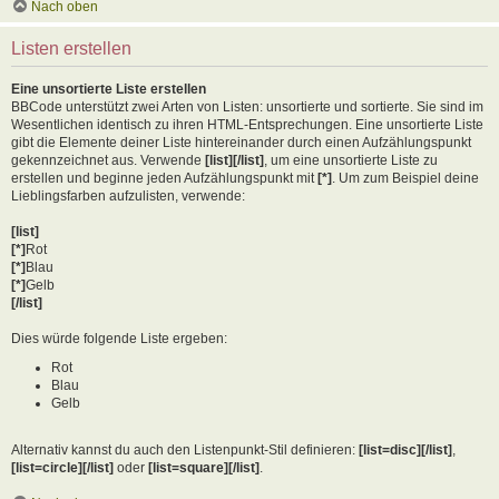
Nach oben
Listen erstellen
Eine unsortierte Liste erstellen
BBCode unterstützt zwei Arten von Listen: unsortierte und sortierte. Sie sind im
Wesentlichen identisch zu ihren HTML-Entsprechungen. Eine unsortierte Liste
gibt die Elemente deiner Liste hintereinander durch einen Aufzählungspunkt
gekennzeichnet aus. Verwende
[list][/list]
, um eine unsortierte Liste zu
erstellen und beginne jeden Aufzählungspunkt mit
[*]
. Um zum Beispiel deine
Lieblingsfarben aufzulisten, verwende:
[list]
[*]
Rot
[*]
Blau
[*]
Gelb
[/list]
Dies würde folgende Liste ergeben:
Rot
Blau
Gelb
Alternativ kannst du auch den Listenpunkt-Stil definieren:
[list=disc][/list]
,
[list=circle][/list]
oder
[list=square][/list]
.