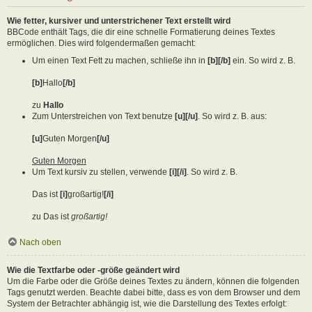
Wie fetter, kursiver und unterstrichener Text erstellt wird
BBCode enthält Tags, die dir eine schnelle Formatierung deines Textes
ermöglichen. Dies wird folgendermaßen gemacht:
Um einen Text Fett zu machen, schließe ihn in
[b][/b]
ein. So wird z. B.
[b]
Hallo
[/b]
zu
Hallo
Zum Unterstreichen von Text benutze
[u][/u]
. So wird z. B. aus:
[u]
Guten Morgen
[/u]
Guten Morgen
Um Text kursiv zu stellen, verwende
[i][/i]
. So wird z. B.
Das ist
[i]
großartig!
[/i]
zu Das ist
großartig!
Nach oben
Wie die Textfarbe oder -größe geändert wird
Um die Farbe oder die Größe deines Textes zu ändern, können die folgenden
Tags genutzt werden. Beachte dabei bitte, dass es von dem Browser und dem
System der Betrachter abhängig ist, wie die Darstellung des Textes erfolgt: