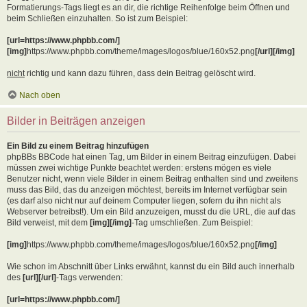
Formatierungs-Tags liegt es an dir, die richtige Reihenfolge beim Öffnen und
beim Schließen einzuhalten. So ist zum Beispiel:
[url=https://www.phpbb.com/]
[img]
https://www.phpbb.com/theme/images/logos/blue/160x52.png
[/url][/img]
nicht
richtig und kann dazu führen, dass dein Beitrag gelöscht wird.
Nach oben
Bilder in Beiträgen anzeigen
Ein Bild zu einem Beitrag hinzufügen
phpBBs BBCode hat einen Tag, um Bilder in einem Beitrag einzufügen. Dabei
müssen zwei wichtige Punkte beachtet werden: erstens mögen es viele
Benutzer nicht, wenn viele Bilder in einem Beitrag enthalten sind und zweitens
muss das Bild, das du anzeigen möchtest, bereits im Internet verfügbar sein
(es darf also nicht nur auf deinem Computer liegen, sofern du ihn nicht als
Webserver betreibst!). Um ein Bild anzuzeigen, musst du die URL, die auf das
Bild verweist, mit dem
[img][/img]
-Tag umschließen. Zum Beispiel:
[img]
https://www.phpbb.com/theme/images/logos/blue/160x52.png
[/img]
Wie schon im Abschnitt über Links erwähnt, kannst du ein Bild auch innerhalb
des
[url][/url]
-Tags verwenden:
[url=https://www.phpbb.com/]