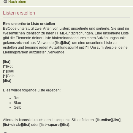
Nach oben
Listen erstellen
Eine unsortierte Liste erstellen
BBCode unterstützt zwei Arten von Listen: unsortierte und sortierte. Sie sind im
Wesentlichen identisch zu ihren HTML-Entsprechungen. Eine unsortierte Liste
gibt die Elemente deiner Liste hintereinander durch einen Aufzählungspunkt
gekennzeichnet aus. Verwende
[list][/list]
, um eine unsortierte Liste zu
erstellen und beginne jeden Aufzählungspunkt mit
[*]
. Um zum Beispiel deine
Lieblingsfarben aufzulisten, verwende:
[list]
[*]
Rot
[*]
Blau
[*]
Gelb
[/list]
Dies würde folgende Liste ergeben:
Rot
Blau
Gelb
Alternativ kannst du auch den Listenpunkt-Stil definieren:
[list=disc][/list]
,
[list=circle][/list]
oder
[list=square][/list]
.