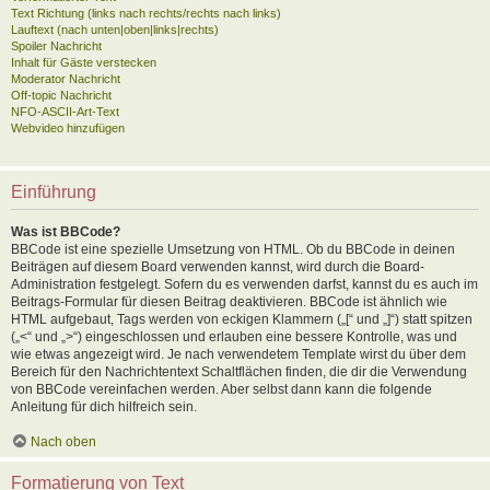
Text Richtung (links nach rechts/rechts nach links)
Lauftext (nach unten|oben|links|rechts)
Spoiler Nachricht
Inhalt für Gäste verstecken
Moderator Nachricht
Off-topic Nachricht
NFO-ASCII-Art-Text
Webvideo hinzufügen
Einführung
Was ist BBCode?
BBCode ist eine spezielle Umsetzung von HTML. Ob du BBCode in deinen
Beiträgen auf diesem Board verwenden kannst, wird durch die Board-
Administration festgelegt. Sofern du es verwenden darfst, kannst du es auch im
Beitrags-Formular für diesen Beitrag deaktivieren. BBCode ist ähnlich wie
HTML aufgebaut, Tags werden von eckigen Klammern („[“ und „]“) statt spitzen
(„<“ und „>“) eingeschlossen und erlauben eine bessere Kontrolle, was und
wie etwas angezeigt wird. Je nach verwendetem Template wirst du über dem
Bereich für den Nachrichtentext Schaltflächen finden, die dir die Verwendung
von BBCode vereinfachen werden. Aber selbst dann kann die folgende
Anleitung für dich hilfreich sein.
Nach oben
Formatierung von Text