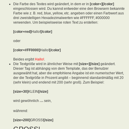
Die Farbe des Textes wird geändert, in dem er in
[color=][/color]
eingeschlossen wird. Du kannst entweder eine den Browsern bekannte
Farbe wie z. B. red, blue, yellow, etc. angeben oder einen Farbwert aus
drei zweistelligen Hexadezimalwerten wie #FFFFFF, #000000
verwenden. Um beispielsweise roten Text zu erstellen:
[color=red]
Hallo!
[/color]
oder
[color=#FF0000]
Hallo!
[/color]
Beides ergibt
Hallo!
.
Die Textgröße wird in ähnlicher Weise mit
[size=][/size]
geändert.
Dieser Tag ist abhängig von dem Template, das der Benutzer
ausgewählt hat, aber die empfohlene Angabe ist ein numerischer Wert,
der die Textgröße in Prozent angibt – beginnend standardmäßig mit 20
(sehr klein) und endend mit 200 (sehr groß). Zum Beispiel:
[size=30]
KLEIN
[/size]
wird gewöhnlich
sein,
KLEIN
während:
[size=200]
GROSS!
[/size]