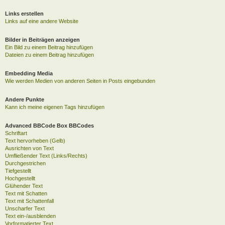
Links erstellen
Links auf eine andere Website
Bilder in Beiträgen anzeigen
Ein Bild zu einem Beitrag hinzufügen
Dateien zu einem Beitrag hinzufügen
Embedding Media
Wie werden Medien von anderen Seiten in Posts eingebunden
Andere Punkte
Kann ich meine eigenen Tags hinzufügen
Advanced BBCode Box BBCodes
Schriftart
Text hervorheben (Gelb)
Ausrichten von Text
Umfließender Text (Links/Rechts)
Durchgestrichen
Tiefgestellt
Hochgestellt
Glühender Text
Text mit Schatten
Text mit Schattenfall
Unscharfer Text
Text ein-/ausblenden
Vorformatierter Text