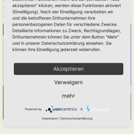
Wie oben beschrieben kann die URL auch ohne die
[media]
Tags verwendet
akzeptieren" klicken, werden diese Funktionen aktiviert
werden.
(Einwilligung). Nach der Einwilligung verarbeiten wir
Das hier gezeigt Beispiel würde folgendes generieren:
und die betroffenen Drittunternehmen Ihre
personenbezogenen Daten für verschiedene Zwecke.
Detaillierte Informationen zu Zweck, Rechtsgrundlagen,
WIR BENÖTIGEN IHRE ZUSTIMMUNG, UM
Drittunternehmen können Sie unter dem Button "Mehr"
DEN YOUTUBE-SERVICE ZU LADEN!
und in unserer Datenschutzerklärung einsehen. Sie
können Ihre Einwilligung jederzeit widerrufen.
Wir verwenden einen Service eines Drittanbieters,
um Videoinhalte einzubetten. Dieser Service kann
Daten zu Ihren Aktivitäten sammeln. Bitte lesen
Akzeptieren
Sie die Details durch und stimmen Sie der
Verweigern
Nutzung des Service zu, um dieses Video
anzusehen.
mehr
Mehr Informationen
Akzeptieren
Powered by
&
Powered by
Usercentrics Consent Management Platform
Impressum
|
Datenschutzerklärung