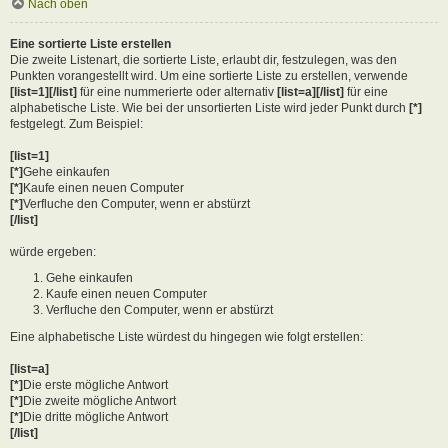
Nach oben
Eine sortierte Liste erstellen
Die zweite Listenart, die sortierte Liste, erlaubt dir, festzulegen, was den
Punkten vorangestellt wird. Um eine sortierte Liste zu erstellen, verwende
[list=1][/list]
für eine nummerierte oder alternativ
[list=a][/list]
für eine
alphabetische Liste. Wie bei der unsortierten Liste wird jeder Punkt durch
[*]
festgelegt. Zum Beispiel:
[list=1]
[*]
Gehe einkaufen
[*]
Kaufe einen neuen Computer
[*]
Verfluche den Computer, wenn er abstürzt
[/list]
würde ergeben:
Gehe einkaufen
Kaufe einen neuen Computer
Verfluche den Computer, wenn er abstürzt
Eine alphabetische Liste würdest du hingegen wie folgt erstellen:
[list=a]
[*]
Die erste mögliche Antwort
[*]
Die zweite mögliche Antwort
[*]
Die dritte mögliche Antwort
[/list]