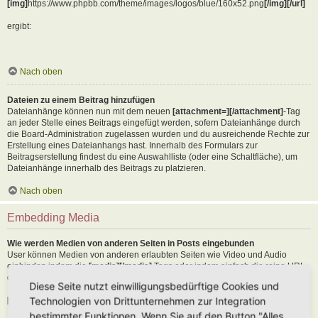
[img]
https://www.phpbb.com/theme/images/logos/blue/160x52.png
[/img][/url]
ergibt:
Nach oben
Dateien zu einem Beitrag hinzufügen
Dateianhänge können nun mit dem neuen
[attachment=][/attachment]
-Tag
an jeder Stelle eines Beitrags eingefügt werden, sofern Dateianhänge durch
die Board-Administration zugelassen wurden und du ausreichende Rechte zur
Erstellung eines Dateianhangs hast. Innerhalb des Formulars zur
Beitragserstellung findest du eine Auswahlliste (oder eine Schaltfläche), um
Dateianhänge innerhalb des Beitrags zu platzieren.
Nach oben
Embedding Media
Wie werden Medien von anderen Seiten in Posts eingebunden
User können Medien von anderen erlaubten Seiten wie Video und Audio
einbinden indem die
[media][/media]
Tags oder indem einfach die reine URL
der erlaubten Seite in den Text kopiert wird. Als Beispiel:
Diese Seite nutzt einwilligungsbedürftige Cookies und
Technologien von Drittunternehmen zur Integration
[media]
https://youtu.be/Ne18ZQ7LLI0
[/media]
bestimmter Funktionen. Wenn Sie auf den Button "Alles