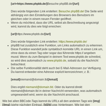
[url=https://www.phpbb.de/]
Besuche phpBB.de!
[/url]
Dies würde folgenden Link erstellen:
Besuche phpBB.de!
Die Seite wird
abhängig von den Einstellungen des Browsers des Benutzers im
gleichen oder in einem neuen Fenster geöffnet.
Wenn du möchtest, dass die URL selbst als Beschreibung angezeigt
wird, kannst du dies wie folgt erreichen:
[url]
https://www.phpbb.de/
[/url]
Dies würde folgenden Link erstellen:
https://www.phpbb.de/
phpBB hat zusätzlich eine Funktion, um Links automatisch zu erkennen.
Diese Funktion wandelt jede syntaktisch korrekte URL in einen Link um,
ohne dass du einen Tag oder sogar das führende https:// angeben
musst. Wenn du zum Beispiel in deinem Text www.phpbb.de schreibst,
so wird dies automatisch zu
www.phpbb.de
, sobald du die Nachricht
betrachtest.
Die selbe Funktionalität steht auch bei E-Mail-Adressen zur Verfügung.
Du kannst entweder eine Adresse explizit kennzeichnen; z. B.:
[email]
niemand@domain.tld
[/email]
Dies ergibt
niemand@domain.tld
. Oder du kannst direkt
niemand@domain.tld in deiner Nachricht verwenden, was automatisch
umgewandelt wird, wenn du die Nachricht anschaust.
Wie bei allen BBCode-Tags kannst du URLs all den anderen Tags wie
[img]
[/img]
(siehe nächsten Eintrag),
[b][/b]
usw. hinterlegen. Wie bei den