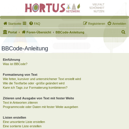
Startseite
FAQ
Registrieren
Anmelden
S
Portal
Foren-Übersicht
BBCode-Anleitung
u
c
BBCode-Anleitung
h
Einführung
e
Was ist BBCode?
Formatierung von Text
Wie fetter, kursiver und unterstrichener Text erstellt wird
Wie die Textfarbe oder -größe geändert wird
Kann ich Tags zur Formatierung kombinieren?
Zitieren und Ausgabe von Text mit fester Weite
Text in Antworten zitieren
Programmcode oder Daten mit fester Weite ausgeben
Listen erstellen
Eine unsortierte Liste erstellen
Eine sortierte Liste erstellen