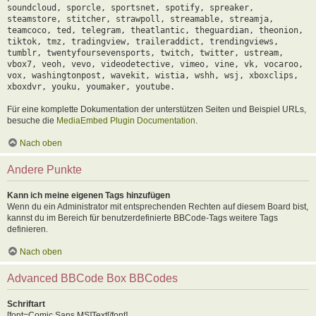
soundcloud, sporcle, sportsnet, spotify, spreaker,
steamstore, stitcher, strawpoll, streamable, streamja,
teamcoco, ted, telegram, theatlantic, theguardian, theonion,
tiktok, tmz, tradingview, traileraddict, trendingviews,
tumblr, twentyfoursevensports, twitch, twitter, ustream,
vbox7, veoh, vevo, videodetective, vimeo, vine, vk, vocaroo,
vox, washingtonpost, wavekit, wistia, wshh, wsj, xboxclips,
xboxdvr, youku, youmaker, youtube.
Für eine komplette Dokumentation der unterstützen Seiten und Beispiel URLs,
besuche die
MediaEmbed Plugin Documentation
.
Nach oben
Andere Punkte
Kann ich meine eigenen Tags hinzufügen
Wenn du ein Administrator mit entsprechenden Rechten auf diesem Board bist,
kannst du im Bereich für benutzerdefinierte BBCode-Tags weitere Tags
definieren.
Nach oben
Advanced BBCode Box BBCodes
Schriftart
[font=Comic Sans MS]Text[/font]