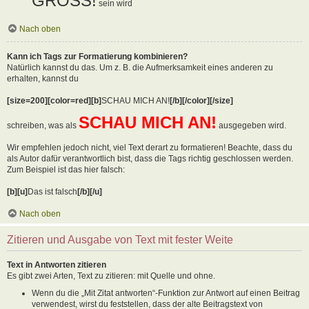
GROSS!
sein wird
Nach oben
Kann ich Tags zur Formatierung kombinieren?
Natürlich kannst du das. Um z. B. die Aufmerksamkeit eines anderen zu
erhalten, kannst du
[size=200][color=red][b]
SCHAU MICH AN!
[/b][/color][/size]
SCHAU MICH AN!
schreiben, was als
ausgegeben wird.
Wir empfehlen jedoch nicht, viel Text derart zu formatieren! Beachte, dass du
als Autor dafür verantwortlich bist, dass die Tags richtig geschlossen werden.
Zum Beispiel ist das hier falsch:
[b][u]
Das ist falsch
[/b][/u]
Nach oben
Zitieren und Ausgabe von Text mit fester Weite
Text in Antworten zitieren
Es gibt zwei Arten, Text zu zitieren: mit Quelle und ohne.
Wenn du die „Mit Zitat antworten“-Funktion zur Antwort auf einen Beitrag
verwendest, wirst du feststellen, dass der alte Beitragstext von