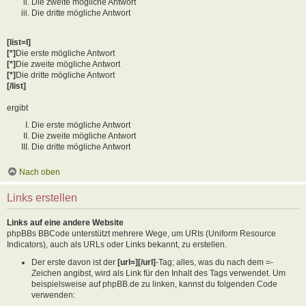
Die zweite mögliche Antwort
Die dritte mögliche Antwort
[list=I]
[*]
Die erste mögliche Antwort
[*]
Die zweite mögliche Antwort
[*]
Die dritte mögliche Antwort
[/list]
ergibt
Die erste mögliche Antwort
Die zweite mögliche Antwort
Die dritte mögliche Antwort
Nach oben
Links erstellen
Links auf eine andere Website
phpBBs BBCode unterstützt mehrere Wege, um URIs (Uniform Resource
Indicators), auch als URLs oder Links bekannt, zu erstellen.
Der erste davon ist der
[url=][/url]
-Tag; alles, was du nach dem =-
Zeichen angibst, wird als Link für den Inhalt des Tags verwendet. Um
beispielsweise auf phpBB.de zu linken, kannst du folgenden Code
verwenden: