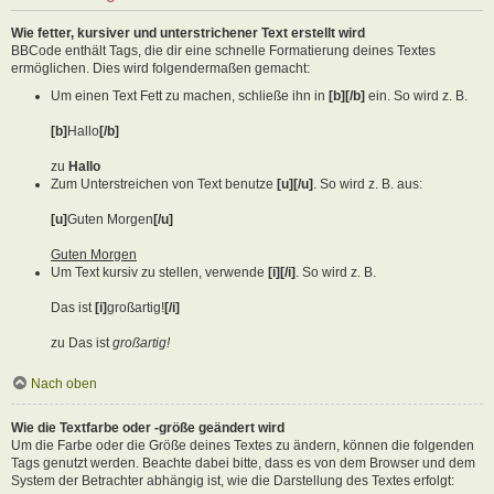
Wie fetter, kursiver und unterstrichener Text erstellt wird
BBCode enthält Tags, die dir eine schnelle Formatierung deines Textes
ermöglichen. Dies wird folgendermaßen gemacht:
Um einen Text Fett zu machen, schließe ihn in
[b][/b]
ein. So wird z. B.
[b]
Hallo
[/b]
zu
Hallo
Zum Unterstreichen von Text benutze
[u][/u]
. So wird z. B. aus:
[u]
Guten Morgen
[/u]
Guten Morgen
Um Text kursiv zu stellen, verwende
[i][/i]
. So wird z. B.
Das ist
[i]
großartig!
[/i]
zu Das ist
großartig!
Nach oben
Wie die Textfarbe oder -größe geändert wird
Um die Farbe oder die Größe deines Textes zu ändern, können die folgenden
Tags genutzt werden. Beachte dabei bitte, dass es von dem Browser und dem
System der Betrachter abhängig ist, wie die Darstellung des Textes erfolgt: