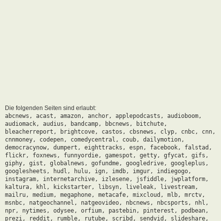
Die folgenden Seiten sind erlaubt:
abcnews, acast, amazon, anchor, applepodcasts, audioboom,
audiomack, audius, bandcamp, bbcnews, bitchute,
bleacherreport, brightcove, castos, cbsnews, clyp, cnbc, cnn,
cnnmoney, codepen, comedycentral, coub, dailymotion,
democracynow, dumpert, eighttracks, espn, facebook, falstad,
flickr, foxnews, funnyordie, gamespot, getty, gfycat, gifs,
giphy, gist, globalnews, gofundme, googledrive, googleplus,
googlesheets, hudl, hulu, ign, imdb, imgur, indiegogo,
instagram, internetarchive, izlesene, jsfiddle, jwplatform,
kaltura, khl, kickstarter, libsyn, liveleak, livestream,
mailru, medium, megaphone, metacafe, mixcloud, mlb, mrctv,
msnbc, natgeochannel, natgeovideo, nbcnews, nbcsports, nhl,
npr, nytimes, odysee, orfium, pastebin, pinterest, podbean,
prezi, reddit, rumble, rutube, scribd, sendvid, slideshare,