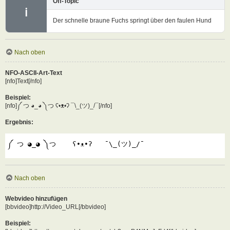
Off-Topic
ℹ
Der schnelle braune Fuchs springt über den faulen Hund
Nach oben
NFO-ASCII-Art-Text
[nfo]Text[/nfo]
Beispiel:
[nfo]༼ つ ◕_◕ ༽つ ʕ•ᴥ•ʔ ¯\_(ツ)_/¯[/nfo]
Ergebnis:
༼ つ ◕_◕ ༽つ    ʕ•ᴥ•ʔ   ¯\_(ツ)_/¯
Nach oben
Webvideo hinzufügen
[bbvideo]http://Video_URL[/bbvideo]
Beispiel: