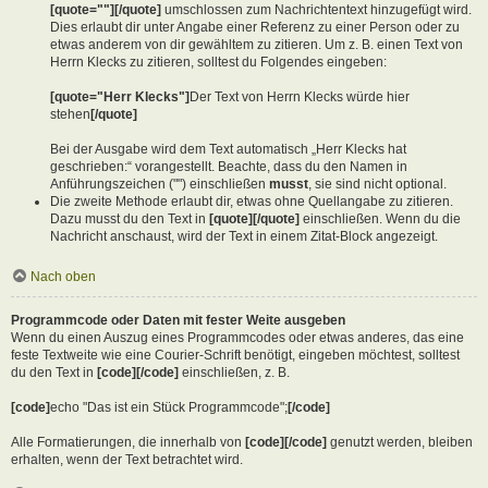
[quote=""][/quote]
umschlossen zum Nachrichtentext hinzugefügt wird.
Dies erlaubt dir unter Angabe einer Referenz zu einer Person oder zu
etwas anderem von dir gewähltem zu zitieren. Um z. B. einen Text von
Herrn Klecks zu zitieren, solltest du Folgendes eingeben:
[quote="Herr Klecks"]
Der Text von Herrn Klecks würde hier
stehen
[/quote]
Bei der Ausgabe wird dem Text automatisch „Herr Klecks hat
geschrieben:“ vorangestellt. Beachte, dass du den Namen in
Anführungszeichen ("") einschließen
musst
, sie sind nicht optional.
Die zweite Methode erlaubt dir, etwas ohne Quellangabe zu zitieren.
Dazu musst du den Text in
[quote][/quote]
einschließen. Wenn du die
Nachricht anschaust, wird der Text in einem Zitat-Block angezeigt.
Nach oben
Programmcode oder Daten mit fester Weite ausgeben
Wenn du einen Auszug eines Programmcodes oder etwas anderes, das eine
feste Textweite wie eine Courier-Schrift benötigt, eingeben möchtest, solltest
du den Text in
[code][/code]
einschließen, z. B.
[code]
echo "Das ist ein Stück Programmcode";
[/code]
Alle Formatierungen, die innerhalb von
[code][/code]
genutzt werden, bleiben
erhalten, wenn der Text betrachtet wird.