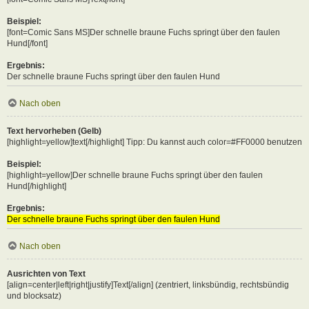
Beispiel:
[font=Comic Sans MS]Der schnelle braune Fuchs springt über den faulen
Hund[/font]
Ergebnis:
Der schnelle braune Fuchs springt über den faulen Hund
Nach oben
Text hervorheben (Gelb)
[highlight=yellow]text[/highlight] Tipp: Du kannst auch color=#FF0000 benutzen
Beispiel:
[highlight=yellow]Der schnelle braune Fuchs springt über den faulen
Hund[/highlight]
Ergebnis:
Der schnelle braune Fuchs springt über den faulen Hund
Nach oben
Ausrichten von Text
[align=center|left|right|justify]Text[/align] (zentriert, linksbündig, rechtsbündig
und blocksatz)