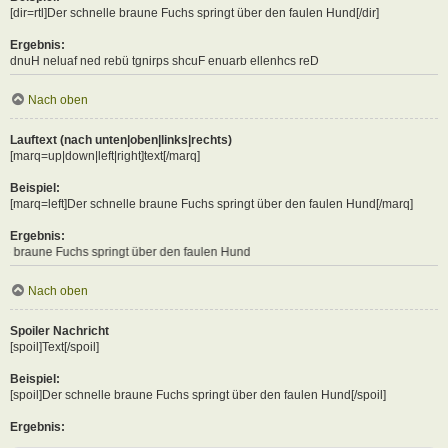
[dir=rtl]Der schnelle braune Fuchs springt über den faulen Hund[/dir]
Ergebnis:
Der schnelle braune Fuchs springt über den faulen Hund
Nach oben
Lauftext (nach unten|oben|links|rechts)
[marq=up|down|left|right]text[/marq]
Beispiel:
[marq=left]Der schnelle braune Fuchs springt über den faulen Hund[/marq]
Ergebnis:
s springt über den faulen Hund
Nach oben
Spoiler Nachricht
[spoil]Text[/spoil]
Beispiel:
[spoil]Der schnelle braune Fuchs springt über den faulen Hund[/spoil]
Ergebnis: