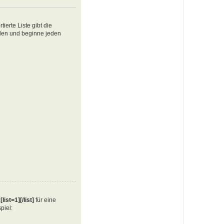
ierte Liste gibt die
ellen und beginne jeden
e
[list=1][/list]
für eine
piel: