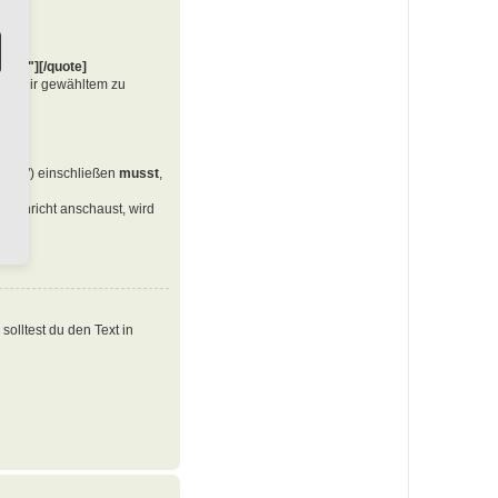
te=""][/quote]
von dir gewähltem zu
en ("") einschließen
musst
,
Nachricht anschaust, wird
olltest du den Text in