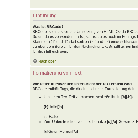
Einführung
Was ist BBCode?
BBCode ist eine spezielle Umsetzung von HTML. Ob du BBCode 
Sofern du es verwenden darfst, kannst du es auch im Beitrags
Klammern („[“ und „]“) statt spitzen („<“ und „>“) eingeschlos
du über dem Bereich für den Nachrichtentext Schaltflächen fi
für dich hilfreich sein.
Nach oben
Formatierung von Text
Wie fetter, kursiver und unterstrichener Text erstellt wird
BBCode enthält Tags, die dir eine schnelle Formatierung dein
Um einen Text Fett zu machen, schließe ihn in
[b][/b]
ein.
[b]
Hallo
[/b]
zu
Hallo
Zum Unterstreichen von Text benutze
[u][/u]
. So wird z. 
[u]
Guten Morgen
[/u]