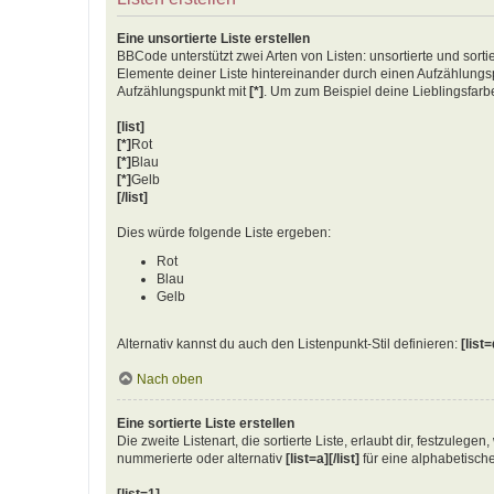
Eine unsortierte Liste erstellen
BBCode unterstützt zwei Arten von Listen: unsortierte und sorti
Elemente deiner Liste hintereinander durch einen Aufzählun
Aufzählungspunkt mit
[*]
. Um zum Beispiel deine Lieblingsfarb
[list]
[*]
Rot
[*]
Blau
[*]
Gelb
[/list]
Dies würde folgende Liste ergeben:
Rot
Blau
Gelb
Alternativ kannst du auch den Listenpunkt-Stil definieren:
[list=
Nach oben
Eine sortierte Liste erstellen
Die zweite Listenart, die sortierte Liste, erlaubt dir, festzuleg
nummerierte oder alternativ
[list=a][/list]
für eine alphabetische
[list=1]