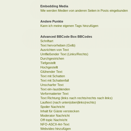
Embedding Media
Wie werden Medien von anderen Seiten in Posts eingebunden
Andere Punkte
Kann ich meine eigenen Tags hinzufügen
Advanced BBCode Box BBCodes
Schriftart
Text hervorheben (Gelb)
Ausrichten von Text
Umfließender Text (Links/Rechts)
Durchgestrichen
Tiefgestellt
Hochgestellt
Glühender Text
Text mit Schatten
Text mit Schattenfall
Unscharfer Text
Text ein-/ausblenden
Vorformatierter Text
Text Richtung (links nach rechts/rechts nach links)
Lauftext (nach unten|oben|links|rechts)
Spoiler Nachricht
Inhalt für Gäste verstecken
Moderator Nachricht
Off-topic Nachricht
NFO-ASCII-Art-Text
Webvideo hinzufügen