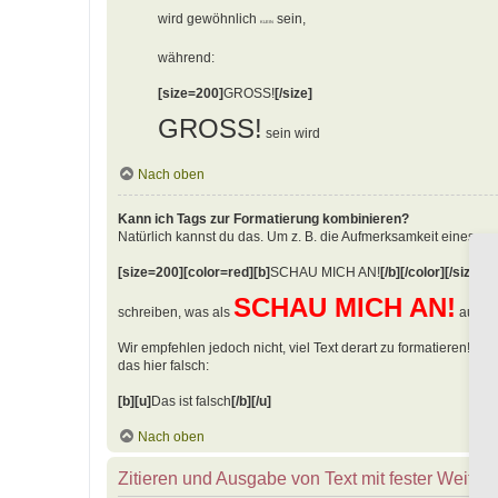
wird gewöhnlich
sein,
KLEIN
während:
[size=200]
GROSS!
[/size]
GROSS!
sein wird
Nach oben
Kann ich Tags zur Formatierung kombinieren?
Natürlich kannst du das. Um z. B. die Aufmerksamkeit eines an
[size=200][color=red][b]
SCHAU MICH AN!
[/b][/color][/size]
SCHAU MICH AN!
schreiben, was als
ausgeg
Wir empfehlen jedoch nicht, viel Text derart zu formatieren! Bea
das hier falsch:
[b][u]
Das ist falsch
[/b][/u]
Nach oben
Zitieren und Ausgabe von Text mit fester Weite