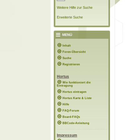
Weitere Hilfe zur Suche
Erweiterte Suche
MENÜ
Inhalt
Foren-Übersicht
Suche
Registrieren
Hortus
Wie funktioniert die
Eintragung
Hortus eintragen
Hortus Karte & Liste
Hilfe
FAQ-Forum
Board-FAQs
BBCode-Anleitung
Impressum