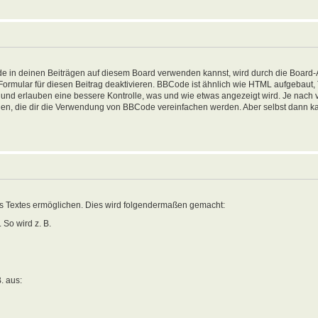
in deinen Beiträgen auf diesem Board verwenden kannst, wird durch die Board-Ad
-Formular für diesen Beitrag deaktivieren. BBCode ist ähnlich wie HTML aufgebaut
sen und erlauben eine bessere Kontrolle, was und wie etwas angezeigt wird. Je nac
nden, die dir die Verwendung von BBCode vereinfachen werden. Aber selbst dann ka
es Textes ermöglichen. Dies wird folgendermaßen gemacht:
 So wird z. B.
B. aus: