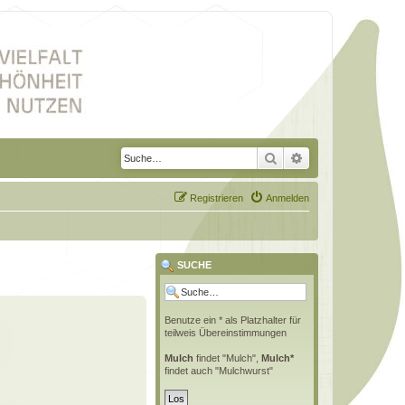
Suche
Erweiterte Suche
Registrieren
Anmelden
SUCHE
Benutze ein * als Platzhalter für
teilweis Übereinstimmungen
Mulch
findet "Mulch",
Mulch*
findet auch "Mulchwurst"