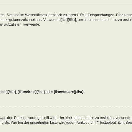
erte. Sie sind im Wesentlichen identisch zu ihren HTML-Entsprechungen. Eine unsort
gspunkt gekennzeichnet aus. Verwende
[list][/list]
, um eine unsortierte Liste zu erst
en aufzulisten, verwende:
disc][/list]
,
[list=circle][/list]
oder
[list=square][/list]
.
en, was den Punkten vorangestellt wird. Um eine sortierte Liste zu erstellen, verwend
 Liste. Wie bei der unsortierten Liste wird jeder Punkt durch
[*]
festgelegt. Zum Beis