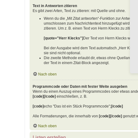
Text in Antworten zitieren
Es gibt zwei Arten, Text zu zitieren: mit Quelle und ohne.
Wenn du die „Mit Zitat antworten“-Funktion zur Antwort au
umschlossen zum Nachrichtentext hinzugefügt wird. Dies
zitieren. Um z. B. einen Text von Herrn Klecks zu zitiere
[quote="Herr Klecks"]
Der Text von Herrn Klecks würde
Bei der Ausgabe wird dem Text automatisch „Herr Klecks
sie sind nicht optional.
Die zweite Methode erlaubt dir, etwas ohne Quellangabe
der Text in einem Zitat-Block angezeigt.
Nach oben
Programmcode oder Daten mit fester Weite ausgeben
Wenn du einen Auszug eines Programmcodes oder etwas anderes, 
[code][/code]
einschließen, z. B.
[code]
echo "Das ist ein Stück Programmcode";
[/code]
Alle Formatierungen, die innerhalb von
[code][/code]
genutzt w
Nach oben
Listen erstellen