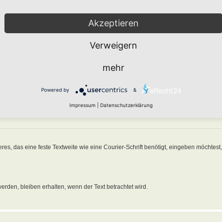
Akzeptieren
f einen Beitrag verwendest, wirst du feststellen, dass der alte Beitragstext von
[quo
 erlaubt dir unter Angabe einer Referenz zu einer Person oder zu etwas anderem 
Verweigern
n, solltest du Folgendes eingeben:
 hier stehen
[/quote]
mehr
 hat geschrieben:“ vorangestellt. Beachte, dass du den Namen in Anführungszeich
Powered by
&
 zu zitieren. Dazu musst du den Text in
[quote][/quote]
einschließen. Wenn du die 
Impressum
|
Datenschutzerklärung
das eine feste Textweite wie eine Courier-Schrift benötigt, eingeben möchtest, s
erden, bleiben erhalten, wenn der Text betrachtet wird.