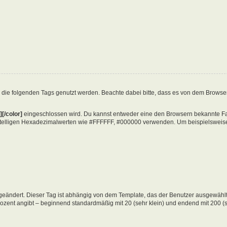
 die folgenden Tags genutzt werden. Beachte dabei bitte, dass es von dem Brows
][/color]
eingeschlossen wird. Du kannst entweder eine den Browsern bekannte Farb
stelligen Hexadezimalwerten wie #FFFFFF, #000000 verwenden. Um beispielsweise r
eändert. Dieser Tag ist abhängig von dem Template, das der Benutzer ausgewählt
rozent angibt – beginnend standardmäßig mit 20 (sehr klein) und endend mit 200 (s