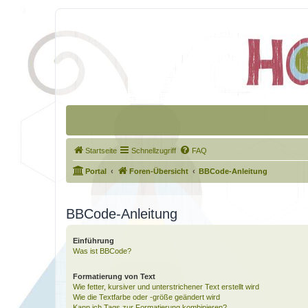
Startseite
Schnellzugriff
FAQ
Portal
Foren-Übersicht
BBCode-Anleitung
BBCode-Anleitung
Einführung
Was ist BBCode?
Formatierung von Text
Wie fetter, kursiver und unterstrichener Text erstellt wird
Wie die Textfarbe oder -größe geändert wird
Kann ich Tags zur Formatierung kombinieren?