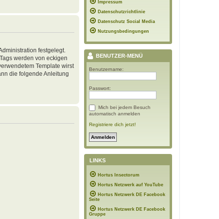
Impressum
Datenschutzrichtlinie
Datenschutz Social Media
Nutzungsbedingungen
ministration festgelegt.
BENUTZER-MENÜ
, Tags werden von eckigen
h verwendetem Template wirst
Benutzername:
nn die folgende Anleitung
Passwort:
Mich bei jedem Besuch
automatisch anmelden
Registriere dich jetzt!
LINKS
Hortus Insectorum
Hortus Netzwerk auf YouTube
Hortus Netzwerk DE Facebook
Seite
Hortus Netzwerk DE Facebook
Gruppe