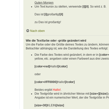
Guten Morgen
Um Text kursiv zu stellen, verwende
[i][/i]
. So wird z. B.
Das ist
[i]
großartig!
[/i]
zu Das ist
großartig!
Nach oben
Wie die Textfarbe oder -größe geändert wird
Um die Farbe oder die Größe deines Textes zu ändern, können
Betrachter abhängig ist, wie die Darstellung des Textes erfolgt:
Die Farbe des Textes wird geändert, in dem er in
[color=
yellow, etc. angeben oder einen Farbwert aus drei zwei
[color=red]
Hallo!
[/color]
oder
[color=#FF0000]
Hallo!
[/color]
Beides ergibt
Hallo!
.
Die Textgröße wird in ähnlicher Weise mit
[size=][/size]
g
Angabe ist ein numerischer Wert, der die Textgröße in P
[size=30]
KLEIN
[/size]