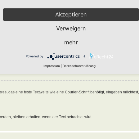
Akzeptieren
f einen Beitrag verwendest, wirst du feststellen, dass der alte Beitragstext von
[quo
 erlaubt dir unter Angabe einer Referenz zu einer Person oder zu etwas anderem 
Verweigern
n, solltest du Folgendes eingeben:
 hier stehen
[/quote]
mehr
 hat geschrieben:“ vorangestellt. Beachte, dass du den Namen in Anführungszeich
Powered by
&
 zu zitieren. Dazu musst du den Text in
[quote][/quote]
einschließen. Wenn du die 
Impressum
|
Datenschutzerklärung
das eine feste Textweite wie eine Courier-Schrift benötigt, eingeben möchtest, s
erden, bleiben erhalten, wenn der Text betrachtet wird.