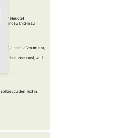
te=""][/quote]
von dir gewähltem zu
en ("") einschließen
musst
,
Nachricht anschaust, wird
olltest du den Text in