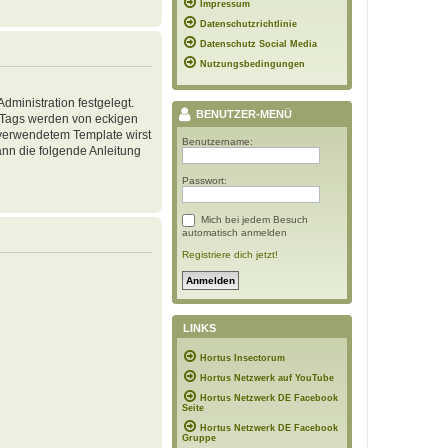
Impressum
Datenschutzrichtlinie
Datenschutz Social Media
Nutzungsbedingungen
ministration festgelegt.
BENUTZER-MENÜ
, Tags werden von eckigen
h verwendetem Template wirst
Benutzername:
nn die folgende Anleitung
Passwort:
Mich bei jedem Besuch
automatisch anmelden
Registriere dich jetzt!
LINKS
Hortus Insectorum
Hortus Netzwerk auf YouTube
Hortus Netzwerk DE Facebook
Seite
Hortus Netzwerk DE Facebook
Gruppe