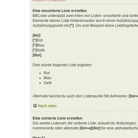
Eine unsortierte Liste erstellen
BBCode unterstützt zwei Arten von Listen: unsortierte und sorti
Elemente deiner Liste hintereinander durch einen Aufzählun
Aufzählungspunkt mit
[*]
. Um zum Beispiel deine Lieblingsfarb
[list]
[*]
Rot
[*]
Blau
[*]
Gelb
[/list]
Dies würde folgende Liste ergeben:
Rot
Blau
Gelb
Alternativ kannst du auch den Listenpunkt-Stil definieren:
[list=
Nach oben
Eine sortierte Liste erstellen
Die zweite Listenart, die sortierte Liste, erlaubt dir, festzuleg
nummerierte oder alternativ
[list=a][/list]
für eine alphabetische
[list=1]