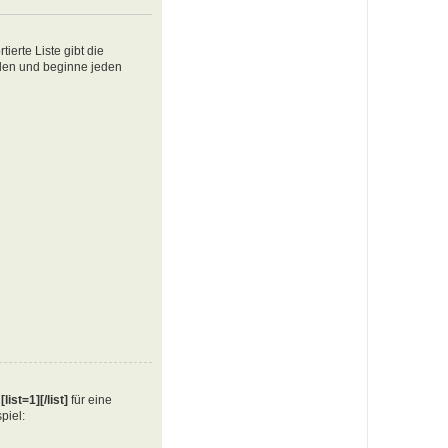
ierte Liste gibt die
ellen und beginne jeden
e
[list=1][/list]
für eine
piel: