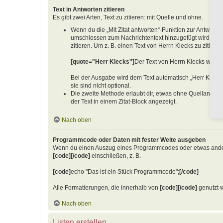
Text in Antworten zitieren
Es gibt zwei Arten, Text zu zitieren: mit Quelle und ohne.
Wenn du die „Mit Zitat antworten“-Funktion zur Antwort au
umschlossen zum Nachrichtentext hinzugefügt wird. Dies
zitieren. Um z. B. einen Text von Herrn Klecks zu zitiere
[quote="Herr Klecks"]
Der Text von Herrn Klecks würde
Bei der Ausgabe wird dem Text automatisch „Herr Klecks
sie sind nicht optional.
Die zweite Methode erlaubt dir, etwas ohne Quellangabe
der Text in einem Zitat-Block angezeigt.
Nach oben
Programmcode oder Daten mit fester Weite ausgeben
Wenn du einen Auszug eines Programmcodes oder etwas anderes, 
[code][/code]
einschließen, z. B.
[code]
echo "Das ist ein Stück Programmcode";
[/code]
Alle Formatierungen, die innerhalb von
[code][/code]
genutzt w
Nach oben
Listen erstellen