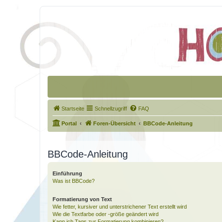
Startseite
Schnellzugriff
FAQ
Portal
Foren-Übersicht
BBCode-Anleitung
BBCode-Anleitung
Einführung
Was ist BBCode?
Formatierung von Text
Wie fetter, kursiver und unterstrichener Text erstellt wird
Wie die Textfarbe oder -größe geändert wird
Kann ich Tags zur Formatierung kombinieren?