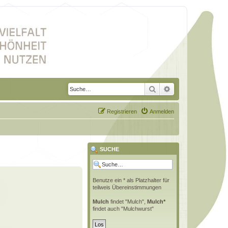
Suche
Erweiterte Suche
Registrieren
Anmelden
SUCHE
Benutze ein * als Platzhalter für
teilweis Übereinstimmungen
Mulch
findet "Mulch",
Mulch*
findet auch "Mulchwurst"