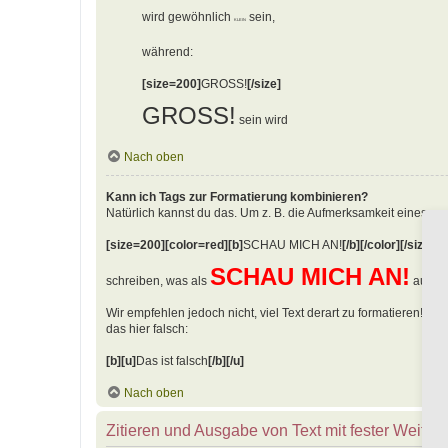
wird gewöhnlich
sein,
KLEIN
während:
[size=200]
GROSS!
[/size]
GROSS!
sein wird
Nach oben
Kann ich Tags zur Formatierung kombinieren?
Natürlich kannst du das. Um z. B. die Aufmerksamkeit eines an
[size=200][color=red][b]
SCHAU MICH AN!
[/b][/color][/size]
SCHAU MICH AN!
schreiben, was als
ausgeg
Wir empfehlen jedoch nicht, viel Text derart zu formatieren! Bea
das hier falsch:
[b][u]
Das ist falsch
[/b][/u]
Nach oben
Zitieren und Ausgabe von Text mit fester Weite