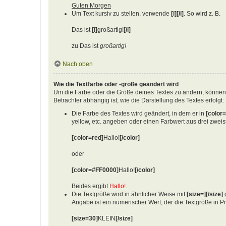
Guten Morgen
Um Text kursiv zu stellen, verwende
[i][/i]
. So wird z. B.
Das ist
[i]
großartig!
[/i]
zu Das ist
großartig!
Nach oben
Wie die Textfarbe oder -größe geändert wird
Um die Farbe oder die Größe deines Textes zu ändern, können
Betrachter abhängig ist, wie die Darstellung des Textes erfolgt:
Die Farbe des Textes wird geändert, in dem er in
[color=
yellow, etc. angeben oder einen Farbwert aus drei zwei
[color=red]
Hallo!
[/color]
oder
[color=#FF0000]
Hallo!
[/color]
Beides ergibt
Hallo!
.
Die Textgröße wird in ähnlicher Weise mit
[size=][/size]
g
Angabe ist ein numerischer Wert, der die Textgröße in P
[size=30]
KLEIN
[/size]