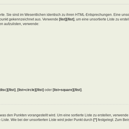
erte. Sie sind im Wesentlichen identisch zu ihren HTML-Entsprechungen. Eine unsort
gspunkt gekennzeichnet aus. Verwende
[list][/list]
, um eine unsortierte Liste zu erst
en aufzulisten, verwende:
disc][/list]
,
[list=circle][/list]
oder
[list=square][/list]
.
en, was den Punkten vorangestellt wird. Um eine sortierte Liste zu erstellen, verwend
 Liste. Wie bei der unsortierten Liste wird jeder Punkt durch
[*]
festgelegt. Zum Beis