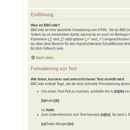
Einführung
Was ist BBCode?
BBCode ist eine spezielle Umsetzung von HTML. Ob du BBCode 
Sofern du es verwenden darfst, kannst du es auch im Beitrags
Klammern („[“ und „]“) statt spitzen („<“ und „>“) eingeschlos
du über dem Bereich für den Nachrichtentext Schaltflächen fi
für dich hilfreich sein.
Nach oben
Formatierung von Text
Wie fetter, kursiver und unterstrichener Text erstellt wird
BBCode enthält Tags, die dir eine schnelle Formatierung dein
Um einen Text Fett zu machen, schließe ihn in
[b][/b]
ein.
[b]
Hallo
[/b]
zu
Hallo
Zum Unterstreichen von Text benutze
[u][/u]
. So wird z. 
[u]
Guten Morgen
[/u]