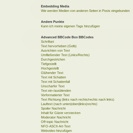
Embedding Media
Wie werden Medien von anderen Seiten in Posts eingebunden
Andere Punkte
Kann ich meine eigenen Tags hinzufügen
Advanced BBCode Box BBCodes
Schriftart
Text hervorheben (Gelb)
Ausrichten von Text
Umfließender Text (Links/Rechts)
Durchgestrichen
Tiefgestellt
Hochgestellt
Glühender Text
Text mit Schatten
Text mit Schattenfall
Unscharfer Text
Text ein-/ausblenden
Vorformatierter Text
Text Richtung (links nach rechts/rechts nach links)
Lauftext (nach unten|oben|links|rechts)
Spoiler Nachricht
Inhalt für Gäste verstecken
Moderator Nachricht
Off-topic Nachricht
NFO-ASCII-Art-Text
Webvideo hinzufügen