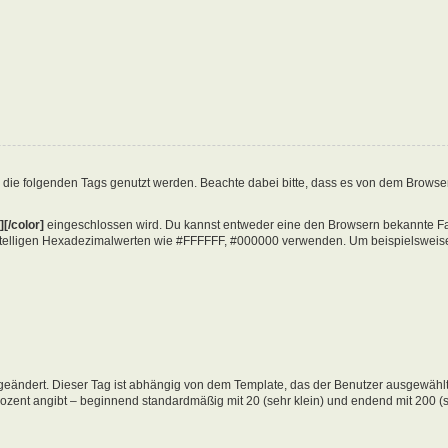
 die folgenden Tags genutzt werden. Beachte dabei bitte, dass es von dem Brows
][/color]
eingeschlossen wird. Du kannst entweder eine den Browsern bekannte Farb
stelligen Hexadezimalwerten wie #FFFFFF, #000000 verwenden. Um beispielsweise r
eändert. Dieser Tag ist abhängig von dem Template, das der Benutzer ausgewählt
rozent angibt – beginnend standardmäßig mit 20 (sehr klein) und endend mit 200 (s