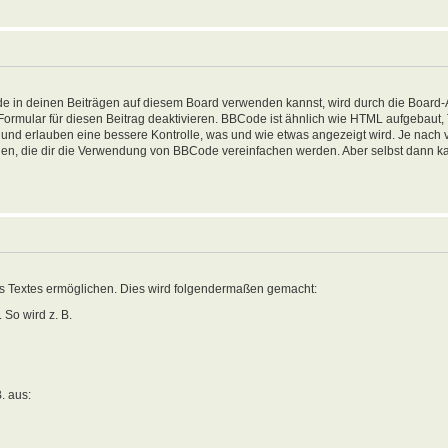
in deinen Beiträgen auf diesem Board verwenden kannst, wird durch die Board-Ad
-Formular für diesen Beitrag deaktivieren. BBCode ist ähnlich wie HTML aufgebaut
sen und erlauben eine bessere Kontrolle, was und wie etwas angezeigt wird. Je nac
nden, die dir die Verwendung von BBCode vereinfachen werden. Aber selbst dann ka
es Textes ermöglichen. Dies wird folgendermaßen gemacht:
 So wird z. B.
B. aus: