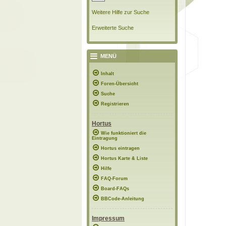
Weitere Hilfe zur Suche
Erweiterte Suche
MENÜ
Inhalt
Foren-Übersicht
Suche
Registrieren
Hortus
Wie funktioniert die
Eintragung
Hortus eintragen
Hortus Karte & Liste
Hilfe
FAQ-Forum
Board-FAQs
BBCode-Anleitung
Impressum