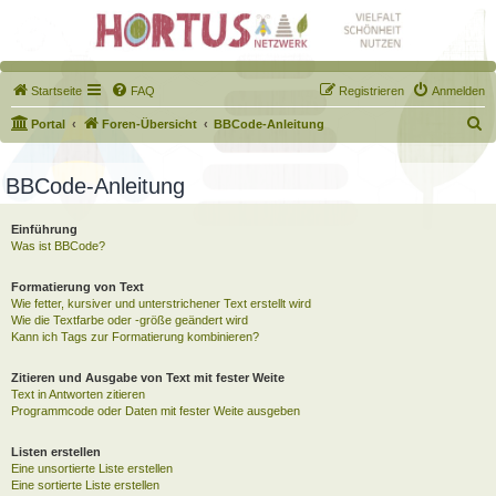
Startseite
FAQ
Registrieren
Anmelden
S
Portal
Foren-Übersicht
BBCode-Anleitung
u
c
BBCode-Anleitung
h
Einführung
e
Was ist BBCode?
Formatierung von Text
Wie fetter, kursiver und unterstrichener Text erstellt wird
Wie die Textfarbe oder -größe geändert wird
Kann ich Tags zur Formatierung kombinieren?
Zitieren und Ausgabe von Text mit fester Weite
Text in Antworten zitieren
Programmcode oder Daten mit fester Weite ausgeben
Listen erstellen
Eine unsortierte Liste erstellen
Eine sortierte Liste erstellen