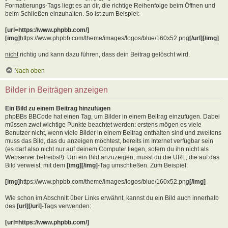
Formatierungs-Tags liegt es an dir, die richtige Reihenfolge beim Öffnen und
beim Schließen einzuhalten. So ist zum Beispiel:
[url=https://www.phpbb.com/]
[img]
https://www.phpbb.com/theme/images/logos/blue/160x52.png
[/url][/img]
nicht
richtig und kann dazu führen, dass dein Beitrag gelöscht wird.
Nach oben
Bilder in Beiträgen anzeigen
Ein Bild zu einem Beitrag hinzufügen
phpBBs BBCode hat einen Tag, um Bilder in einem Beitrag einzufügen. Dabei
müssen zwei wichtige Punkte beachtet werden: erstens mögen es viele
Benutzer nicht, wenn viele Bilder in einem Beitrag enthalten sind und zweitens
muss das Bild, das du anzeigen möchtest, bereits im Internet verfügbar sein
(es darf also nicht nur auf deinem Computer liegen, sofern du ihn nicht als
Webserver betreibst!). Um ein Bild anzuzeigen, musst du die URL, die auf das
Bild verweist, mit dem
[img][/img]
-Tag umschließen. Zum Beispiel:
[img]
https://www.phpbb.com/theme/images/logos/blue/160x52.png
[/img]
Wie schon im Abschnitt über Links erwähnt, kannst du ein Bild auch innerhalb
des
[url][/url]
-Tags verwenden:
[url=https://www.phpbb.com/]