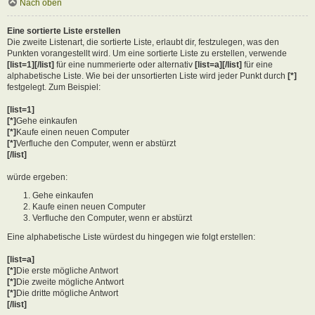
Nach oben
Eine sortierte Liste erstellen
Die zweite Listenart, die sortierte Liste, erlaubt dir, festzulegen, was den
Punkten vorangestellt wird. Um eine sortierte Liste zu erstellen, verwende
[list=1][/list]
für eine nummerierte oder alternativ
[list=a][/list]
für eine
alphabetische Liste. Wie bei der unsortierten Liste wird jeder Punkt durch
[*]
festgelegt. Zum Beispiel:
[list=1]
[*]
Gehe einkaufen
[*]
Kaufe einen neuen Computer
[*]
Verfluche den Computer, wenn er abstürzt
[/list]
würde ergeben:
Gehe einkaufen
Kaufe einen neuen Computer
Verfluche den Computer, wenn er abstürzt
Eine alphabetische Liste würdest du hingegen wie folgt erstellen:
[list=a]
[*]
Die erste mögliche Antwort
[*]
Die zweite mögliche Antwort
[*]
Die dritte mögliche Antwort
[/list]