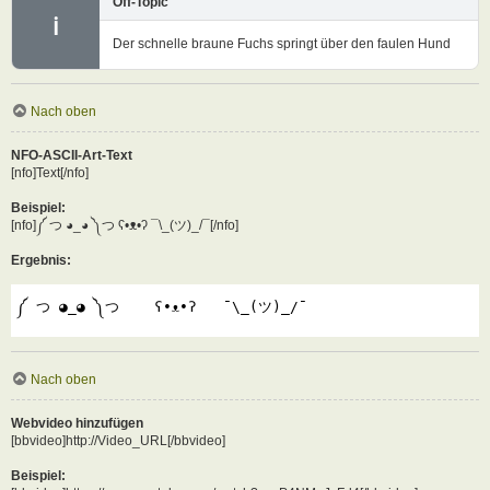
Off-Topic
ℹ
Der schnelle braune Fuchs springt über den faulen Hund
Nach oben
NFO-ASCII-Art-Text
[nfo]Text[/nfo]
Beispiel:
[nfo]༼ つ ◕_◕ ༽つ ʕ•ᴥ•ʔ ¯\_(ツ)_/¯[/nfo]
Ergebnis:
༼ つ ◕_◕ ༽つ    ʕ•ᴥ•ʔ   ¯\_(ツ)_/¯
Nach oben
Webvideo hinzufügen
[bbvideo]http://Video_URL[/bbvideo]
Beispiel: