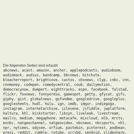
Die folgenden Seiten sind erlaubt:
abcnews, acast, amazon, anchor, applepodcasts, audioboom,
audiomack, audius, bandcamp, bbcnews, bitchute,
bleacherreport, brightcove, castos, cbsnews, clyp, cnbc, cnn,
cnnmoney, codepen, comedycentral, coub, dailymotion,
democracynow, dumpert, eighttracks, espn, facebook, falstad,
flickr, foxnews, funnyordie, gamespot, getty, gfycat, gifs,
giphy, gist, globalnews, gofundme, googledrive, googleplus,
googlesheets, hudl, hulu, ign, imdb, imgur, indiegogo,
instagram, internetarchive, izlesene, jsfiddle, jwplatform,
kaltura, khl, kickstarter, libsyn, liveleak, livestream,
mailru, medium, megaphone, metacafe, mixcloud, mlb, mrctv,
msnbc, natgeochannel, natgeovideo, nbcnews, nbcsports, nhl,
npr, nytimes, odysee, orfium, pastebin, pinterest, podbean,
prezi, reddit, rumble, rutube, scribd, sendvid, slideshare,