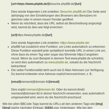
[url=https://www.phpbb.de/]
Besuche phpBB.de!
[/url]
Dies würde folgenden Link erstellen:
Besuche phpBB.de!
Die Seite wird
abhängig von den Einstellungen des Browsers des Benutzers im
gleichen oder in einem neuen Fenster geöffnet.
Wenn du möchtest, dass die URL selbst als Beschreibung angezeigt
wird, kannst du dies wie folgt erreichen:
[url]
https://www.phpbb.de/
[/url]
Dies würde folgenden Link erstellen:
https://www.phpbb.de/
phpBB hat zusätzlich eine Funktion, um Links automatisch zu erkennen.
Diese Funktion wandelt jede syntaktisch korrekte URL in einen Link um,
ohne dass du einen Tag oder sogar das führende https:// angeben
musst. Wenn du zum Beispiel in deinem Text www.phpbb.de schreibst,
so wird dies automatisch zu
www.phpbb.de
, sobald du die Nachricht
betrachtest.
Die selbe Funktionalität steht auch bei E-Mail-Adressen zur Verfügung.
Du kannst entweder eine Adresse explizit kennzeichnen; z. B.:
[email]
niemand@domain.tld
[/email]
Dies ergibt
niemand@domain.tld
. Oder du kannst direkt
niemand@domain.tld in deiner Nachricht verwenden, was automatisch
umgewandelt wird, wenn du die Nachricht anschaust.
Wie bei allen BBCode-Tags kannst du URLs all den anderen Tags wie
[img]
[/img]
(siehe nächsten Eintrag),
[b][/b]
usw. hinterlegen. Wie bei den