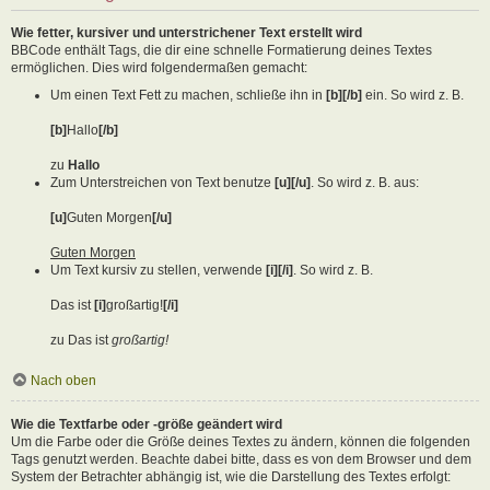
Wie fetter, kursiver und unterstrichener Text erstellt wird
BBCode enthält Tags, die dir eine schnelle Formatierung deines Textes
ermöglichen. Dies wird folgendermaßen gemacht:
Um einen Text Fett zu machen, schließe ihn in
[b][/b]
ein. So wird z. B.
[b]
Hallo
[/b]
zu
Hallo
Zum Unterstreichen von Text benutze
[u][/u]
. So wird z. B. aus:
[u]
Guten Morgen
[/u]
Guten Morgen
Um Text kursiv zu stellen, verwende
[i][/i]
. So wird z. B.
Das ist
[i]
großartig!
[/i]
zu Das ist
großartig!
Nach oben
Wie die Textfarbe oder -größe geändert wird
Um die Farbe oder die Größe deines Textes zu ändern, können die folgenden
Tags genutzt werden. Beachte dabei bitte, dass es von dem Browser und dem
System der Betrachter abhängig ist, wie die Darstellung des Textes erfolgt: