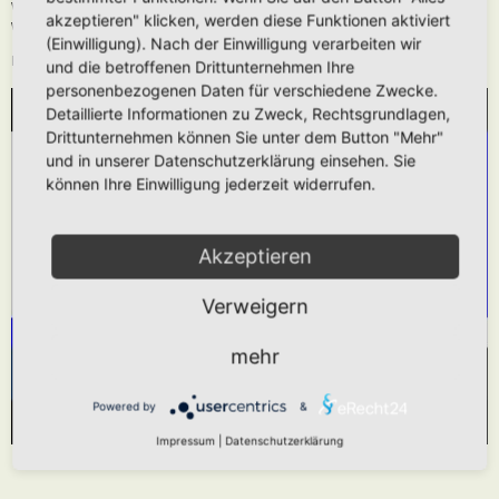
Wie oben beschrieben kann die URL auch ohne die
[media]
Tags verwendet
akzeptieren" klicken, werden diese Funktionen aktiviert
werden.
(Einwilligung). Nach der Einwilligung verarbeiten wir
Das hier gezeigt Beispiel würde folgendes generieren:
und die betroffenen Drittunternehmen Ihre
personenbezogenen Daten für verschiedene Zwecke.
Detaillierte Informationen zu Zweck, Rechtsgrundlagen,
WIR BENÖTIGEN IHRE ZUSTIMMUNG, UM
Drittunternehmen können Sie unter dem Button "Mehr"
DEN YOUTUBE-SERVICE ZU LADEN!
und in unserer Datenschutzerklärung einsehen. Sie
können Ihre Einwilligung jederzeit widerrufen.
Wir verwenden einen Service eines Drittanbieters,
um Videoinhalte einzubetten. Dieser Service kann
Daten zu Ihren Aktivitäten sammeln. Bitte lesen
Akzeptieren
Sie die Details durch und stimmen Sie der
Verweigern
Nutzung des Service zu, um dieses Video
anzusehen.
mehr
Mehr Informationen
Akzeptieren
Powered by
&
Powered by
Usercentrics Consent Management Platform
Impressum
|
Datenschutzerklärung