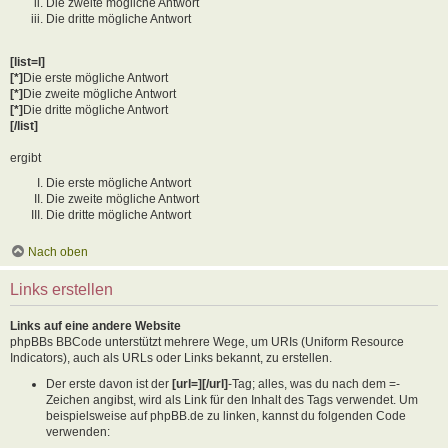
Die zweite mögliche Antwort
Die dritte mögliche Antwort
[list=I]
[*]
Die erste mögliche Antwort
[*]
Die zweite mögliche Antwort
[*]
Die dritte mögliche Antwort
[/list]
ergibt
Die erste mögliche Antwort
Die zweite mögliche Antwort
Die dritte mögliche Antwort
Nach oben
Links erstellen
Links auf eine andere Website
phpBBs BBCode unterstützt mehrere Wege, um URIs (Uniform Resource
Indicators), auch als URLs oder Links bekannt, zu erstellen.
Der erste davon ist der
[url=][/url]
-Tag; alles, was du nach dem =-
Zeichen angibst, wird als Link für den Inhalt des Tags verwendet. Um
beispielsweise auf phpBB.de zu linken, kannst du folgenden Code
verwenden: