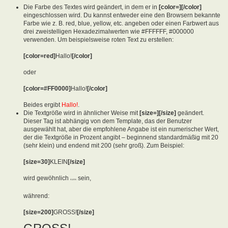
Die Farbe des Textes wird geändert, in dem er in
[color=][/color]
eingeschlossen wird. Du kannst entweder eine den Browsern bekannte
Farbe wie z. B. red, blue, yellow, etc. angeben oder einen Farbwert aus
drei zweistelligen Hexadezimalwerten wie #FFFFFF, #000000
verwenden. Um beispielsweise roten Text zu erstellen:
[color=red]
Hallo!
[/color]
oder
[color=#FF0000]
Hallo!
[/color]
Beides ergibt
Hallo!
.
Die Textgröße wird in ähnlicher Weise mit
[size=][/size]
geändert.
Dieser Tag ist abhängig von dem Template, das der Benutzer
ausgewählt hat, aber die empfohlene Angabe ist ein numerischer Wert,
der die Textgröße in Prozent angibt – beginnend standardmäßig mit 20
(sehr klein) und endend mit 200 (sehr groß). Zum Beispiel:
[size=30]
KLEIN
[/size]
wird gewöhnlich
sein,
KLEIN
während:
[size=200]
GROSS!
[/size]