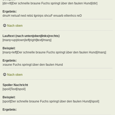
[dir=rtl]Der schnelle braune Fuchs springt über den faulen Hund[/dir]
Ergebnis:
Der schnelle braune Fuchs springt über den faulen Hund
Nach oben
Lauftext (nach unten|oben|links|rechts)
[marq=up|down|left|right]text[/marq]
Beispiel:
[marq=left]Der schnelle braune Fuchs springt über den faulen Hund[/marq]
Ergebnis:
 springt über den faulen Hund
Nach oben
Spoiler Nachricht
[spoil]Text[/spoil]
Beispiel:
[spoil]Der schnelle braune Fuchs springt über den faulen Hund[/spoil]
Ergebnis: