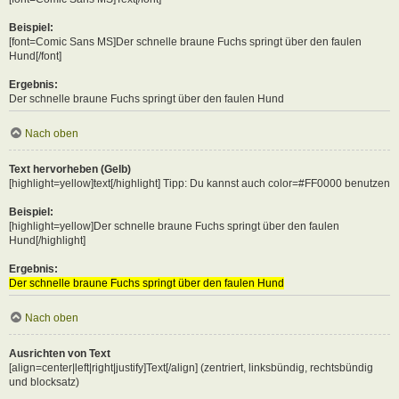
Beispiel:
[font=Comic Sans MS]Der schnelle braune Fuchs springt über den faulen
Hund[/font]
Ergebnis:
Der schnelle braune Fuchs springt über den faulen Hund
Nach oben
Text hervorheben (Gelb)
[highlight=yellow]text[/highlight] Tipp: Du kannst auch color=#FF0000 benutzen
Beispiel:
[highlight=yellow]Der schnelle braune Fuchs springt über den faulen
Hund[/highlight]
Ergebnis:
Der schnelle braune Fuchs springt über den faulen Hund
Nach oben
Ausrichten von Text
[align=center|left|right|justify]Text[/align] (zentriert, linksbündig, rechtsbündig
und blocksatz)