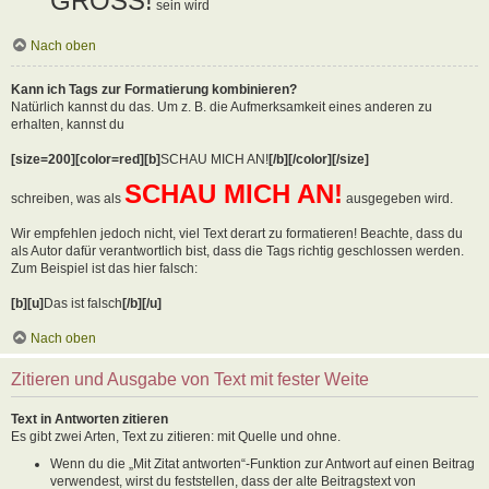
GROSS!
sein wird
Nach oben
Kann ich Tags zur Formatierung kombinieren?
Natürlich kannst du das. Um z. B. die Aufmerksamkeit eines anderen zu
erhalten, kannst du
[size=200][color=red][b]
SCHAU MICH AN!
[/b][/color][/size]
SCHAU MICH AN!
schreiben, was als
ausgegeben wird.
Wir empfehlen jedoch nicht, viel Text derart zu formatieren! Beachte, dass du
als Autor dafür verantwortlich bist, dass die Tags richtig geschlossen werden.
Zum Beispiel ist das hier falsch:
[b][u]
Das ist falsch
[/b][/u]
Nach oben
Zitieren und Ausgabe von Text mit fester Weite
Text in Antworten zitieren
Es gibt zwei Arten, Text zu zitieren: mit Quelle und ohne.
Wenn du die „Mit Zitat antworten“-Funktion zur Antwort auf einen Beitrag
verwendest, wirst du feststellen, dass der alte Beitragstext von