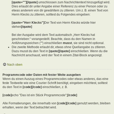
[quote=""][/quote]
umschlossen zum Nachrichtentext hinzugefügt wird.
Dies erlaubt dir unter Angabe einer Referenz zu einer Person oder zu
etwas anderem von dir gewähltem zu zitieren. Um z. B. einen Text von
Herrn Klecks zu zitieren, solltest du Folgendes eingeben:
[quote="Herr Klecks"]
Der Text von Herrn Klecks würde hier
stehen
[/quote]
Bei der Ausgabe wird dem Text automatisch „Herr Klecks hat
geschrieben:“ vorangestellt. Beachte, dass du den Namen in
Anführungszeichen ("") einschließen
musst
, sie sind nicht optional.
Die zweite Methode erlaubt dir, etwas ohne Quellangabe zu zitieren.
Dazu musst du den Text in
[quote][/quote]
einschließen. Wenn du die
Nachricht anschaust, wird der Text in einem Zitat-Block angezeigt.
Nach oben
Programmcode oder Daten mit fester Weite ausgeben
Wenn du einen Auszug eines Programmcodes oder etwas anderes, das eine
feste Textweite wie eine Courier-Schrift benötigt, eingeben möchtest, solltest
du den Text in
[code][/code]
einschließen, z. B.
[code]
echo "Das ist ein Stück Programmcode";
[/code]
Alle Formatierungen, die innerhalb von
[code][/code]
genutzt werden, bleiben
erhalten, wenn der Text betrachtet wird.