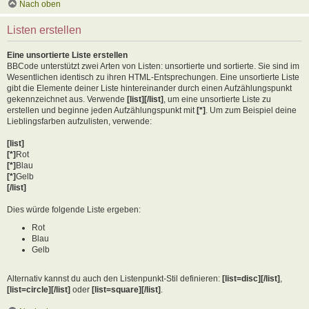
Nach oben
Listen erstellen
Eine unsortierte Liste erstellen
BBCode unterstützt zwei Arten von Listen: unsortierte und sortierte. Sie sind im
Wesentlichen identisch zu ihren HTML-Entsprechungen. Eine unsortierte Liste
gibt die Elemente deiner Liste hintereinander durch einen Aufzählungspunkt
gekennzeichnet aus. Verwende
[list][/list]
, um eine unsortierte Liste zu
erstellen und beginne jeden Aufzählungspunkt mit
[*]
. Um zum Beispiel deine
Lieblingsfarben aufzulisten, verwende:
[list]
[*]
Rot
[*]
Blau
[*]
Gelb
[/list]
Dies würde folgende Liste ergeben:
Rot
Blau
Gelb
Alternativ kannst du auch den Listenpunkt-Stil definieren:
[list=disc][/list]
,
[list=circle][/list]
oder
[list=square][/list]
.