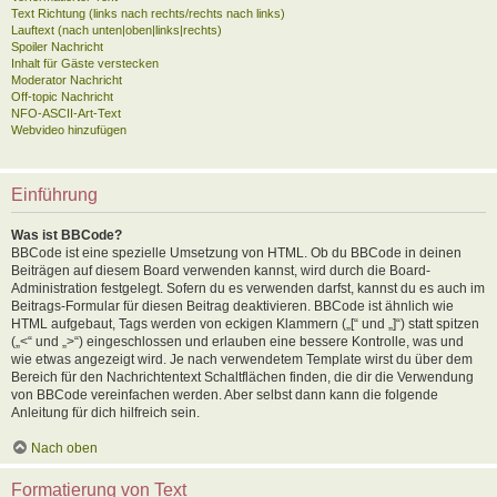
Text Richtung (links nach rechts/rechts nach links)
Lauftext (nach unten|oben|links|rechts)
Spoiler Nachricht
Inhalt für Gäste verstecken
Moderator Nachricht
Off-topic Nachricht
NFO-ASCII-Art-Text
Webvideo hinzufügen
Einführung
Was ist BBCode?
BBCode ist eine spezielle Umsetzung von HTML. Ob du BBCode in deinen
Beiträgen auf diesem Board verwenden kannst, wird durch die Board-
Administration festgelegt. Sofern du es verwenden darfst, kannst du es auch im
Beitrags-Formular für diesen Beitrag deaktivieren. BBCode ist ähnlich wie
HTML aufgebaut, Tags werden von eckigen Klammern („[“ und „]“) statt spitzen
(„<“ und „>“) eingeschlossen und erlauben eine bessere Kontrolle, was und
wie etwas angezeigt wird. Je nach verwendetem Template wirst du über dem
Bereich für den Nachrichtentext Schaltflächen finden, die dir die Verwendung
von BBCode vereinfachen werden. Aber selbst dann kann die folgende
Anleitung für dich hilfreich sein.
Nach oben
Formatierung von Text