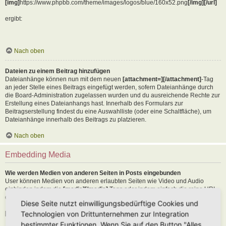
[img]
https://www.phpbb.com/theme/images/logos/blue/160x52.png
[/img][/url]
ergibt:
Nach oben
Dateien zu einem Beitrag hinzufügen
Dateianhänge können nun mit dem neuen
[attachment=][/attachment]
-Tag
an jeder Stelle eines Beitrags eingefügt werden, sofern Dateianhänge durch
die Board-Administration zugelassen wurden und du ausreichende Rechte zur
Erstellung eines Dateianhangs hast. Innerhalb des Formulars zur
Beitragserstellung findest du eine Auswahlliste (oder eine Schaltfläche), um
Dateianhänge innerhalb des Beitrags zu platzieren.
Nach oben
Embedding Media
Wie werden Medien von anderen Seiten in Posts eingebunden
User können Medien von anderen erlaubten Seiten wie Video und Audio
einbinden indem die
[media][/media]
Tags oder indem einfach die reine URL
der erlaubten Seite in den Text kopiert wird. Als Beispiel:
Diese Seite nutzt einwilligungsbedürftige Cookies und
Technologien von Drittunternehmen zur Integration
[media]
https://youtu.be/Ne18ZQ7LLI0
[/media]
bestimmter Funktionen. Wenn Sie auf den Button "Alles