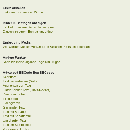
Links erstellen
Links auf eine andere Website
Bilder in Beiträgen anzeigen
Ein Bild zu einem Beitrag hinzufügen
Dateien zu einem Beitrag hinzufügen
Embedding Media
Wie werden Medien von anderen Seiten in Posts eingebunden
Andere Punkte
Kann ich meine eigenen Tags hinzufügen
Advanced BBCode Box BBCodes
Schriftart
Text hervorheben (Gelb)
Ausrichten von Text
Umfließender Text (Links/Rechts)
Durchgestrichen
Tiefgestellt
Hochgestellt
Glühender Text
Text mit Schatten
Text mit Schattenfall
Unscharfer Text
Text ein-/ausblenden
Vorformatierter Text