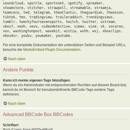
soundcloud, sporcle, sportsnet, spotify, spreaker,
steamstore, stitcher, strawpoll, streamable, streamja,
teamcoco, ted, telegram, theatlantic, theguardian, theonion,
tiktok, tmz, tradingview, traileraddict, trendingviews,
tumblr, twentyfoursevensports, twitch, twitter, ustream,
vbox7, veoh, vevo, videodetective, vimeo, vine, vk, vocaroo,
vox, washingtonpost, wavekit, wistia, wshh, wsj, xboxclips,
xboxdvr, youku, youmaker, youtube.
Für eine komplette Dokumentation der unterstützen Seiten und Beispiel URLs,
besuche die
MediaEmbed Plugin Documentation
.
Nach oben
Andere Punkte
Kann ich meine eigenen Tags hinzufügen
Wenn du ein Administrator mit entsprechenden Rechten auf diesem Board bist,
kannst du im Bereich für benutzerdefinierte BBCode-Tags weitere Tags
definieren.
Nach oben
Advanced BBCode Box BBCodes
Schriftart
[font=Comic Sans MS]Text[/font]