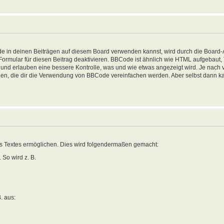
in deinen Beiträgen auf diesem Board verwenden kannst, wird durch die Board-Ad
-Formular für diesen Beitrag deaktivieren. BBCode ist ähnlich wie HTML aufgebaut
sen und erlauben eine bessere Kontrolle, was und wie etwas angezeigt wird. Je nac
nden, die dir die Verwendung von BBCode vereinfachen werden. Aber selbst dann ka
es Textes ermöglichen. Dies wird folgendermaßen gemacht:
 So wird z. B.
B. aus: