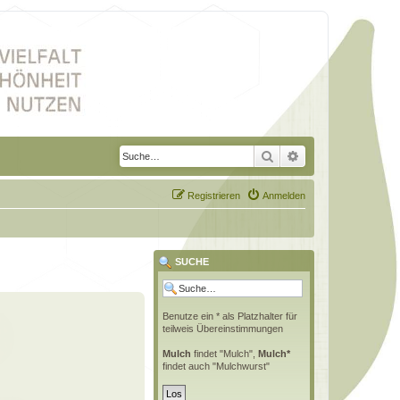
Suche
Erweiterte Suche
Registrieren
Anmelden
SUCHE
Benutze ein * als Platzhalter für
teilweis Übereinstimmungen
Mulch
findet "Mulch",
Mulch*
findet auch "Mulchwurst"