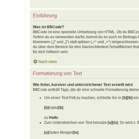
Einführung
Was ist BBCode?
BBCode ist eine spezielle Umsetzung von HTML. Ob du BBCode 
Sofern du es verwenden darfst, kannst du es auch im Beitrags
Klammern („[“ und „]“) statt spitzen („<“ und „>“) eingeschlos
du über dem Bereich für den Nachrichtentext Schaltflächen fi
für dich hilfreich sein.
Nach oben
Formatierung von Text
Wie fetter, kursiver und unterstrichener Text erstellt wird
BBCode enthält Tags, die dir eine schnelle Formatierung dein
Um einen Text Fett zu machen, schließe ihn in
[b][/b]
ein.
[b]
Hallo
[/b]
zu
Hallo
Zum Unterstreichen von Text benutze
[u][/u]
. So wird z. 
[u]
Guten Morgen
[/u]