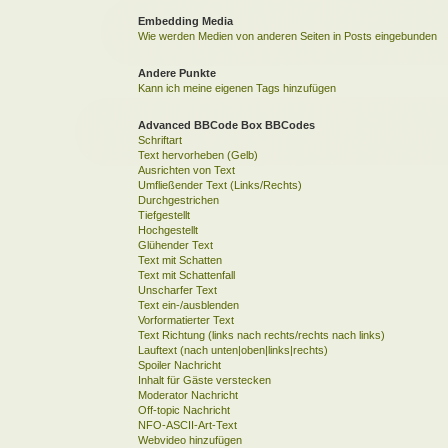
Embedding Media
Wie werden Medien von anderen Seiten in Posts eingebunden
Andere Punkte
Kann ich meine eigenen Tags hinzufügen
Advanced BBCode Box BBCodes
Schriftart
Text hervorheben (Gelb)
Ausrichten von Text
Umfließender Text (Links/Rechts)
Durchgestrichen
Tiefgestellt
Hochgestellt
Glühender Text
Text mit Schatten
Text mit Schattenfall
Unscharfer Text
Text ein-/ausblenden
Vorformatierter Text
Text Richtung (links nach rechts/rechts nach links)
Lauftext (nach unten|oben|links|rechts)
Spoiler Nachricht
Inhalt für Gäste verstecken
Moderator Nachricht
Off-topic Nachricht
NFO-ASCII-Art-Text
Webvideo hinzufügen