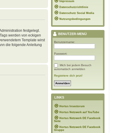
Impressum
Datenschutzrichtlinie
Datenschutz Social Media
Nutzungsbedingungen
ministration festgelegt.
BENUTZER-MENÜ
, Tags werden von eckigen
h verwendetem Template wirst
Benutzername:
nn die folgende Anleitung
Passwort:
Mich bei jedem Besuch
automatisch anmelden
Registriere dich jetzt!
LINKS
Hortus Insectorum
Hortus Netzwerk auf YouTube
Hortus Netzwerk DE Facebook
Seite
Hortus Netzwerk DE Facebook
Gruppe