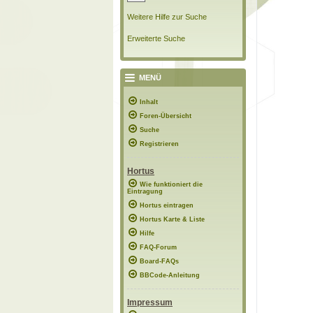
Weitere Hilfe zur Suche
Erweiterte Suche
MENÜ
Inhalt
Foren-Übersicht
Suche
Registrieren
Hortus
Wie funktioniert die
Eintragung
Hortus eintragen
Hortus Karte & Liste
Hilfe
FAQ-Forum
Board-FAQs
BBCode-Anleitung
Impressum