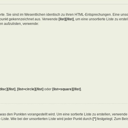
erte. Sie sind im Wesentlichen identisch zu ihren HTML-Entsprechungen. Eine unsort
gspunkt gekennzeichnet aus. Verwende
[list][/list]
, um eine unsortierte Liste zu erst
en aufzulisten, verwende:
disc][/list]
,
[list=circle][/list]
oder
[list=square][/list]
.
en, was den Punkten vorangestellt wird. Um eine sortierte Liste zu erstellen, verwend
 Liste. Wie bei der unsortierten Liste wird jeder Punkt durch
[*]
festgelegt. Zum Beis