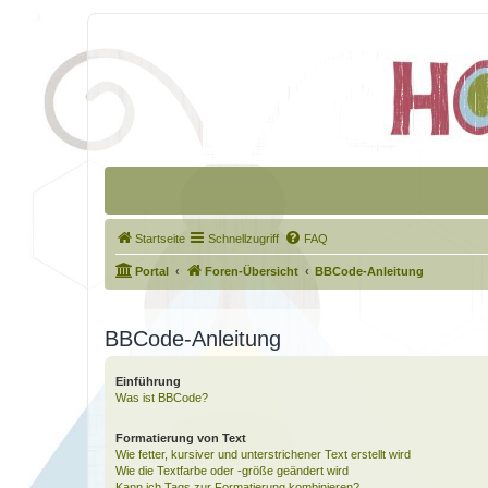
Startseite
Schnellzugriff
FAQ
Portal
Foren-Übersicht
BBCode-Anleitung
BBCode-Anleitung
Einführung
Was ist BBCode?
Formatierung von Text
Wie fetter, kursiver und unterstrichener Text erstellt wird
Wie die Textfarbe oder -größe geändert wird
Kann ich Tags zur Formatierung kombinieren?