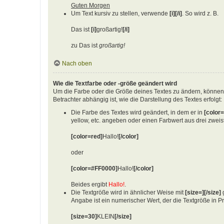
Guten Morgen
Um Text kursiv zu stellen, verwende
[i][/i]
. So wird z. B.
Das ist
[i]
großartig!
[/i]
zu Das ist
großartig!
Nach oben
Wie die Textfarbe oder -größe geändert wird
Um die Farbe oder die Größe deines Textes zu ändern, können
Betrachter abhängig ist, wie die Darstellung des Textes erfolgt:
Die Farbe des Textes wird geändert, in dem er in
[color=
yellow, etc. angeben oder einen Farbwert aus drei zwei
[color=red]
Hallo!
[/color]
oder
[color=#FF0000]
Hallo!
[/color]
Beides ergibt
Hallo!
.
Die Textgröße wird in ähnlicher Weise mit
[size=][/size]
g
Angabe ist ein numerischer Wert, der die Textgröße in P
[size=30]
KLEIN
[/size]