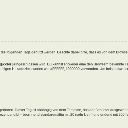
 die folgenden Tags genutzt werden. Beachte dabei bitte, dass es von dem Brows
][/color]
eingeschlossen wird. Du kannst entweder eine den Browsern bekannte Farb
stelligen Hexadezimalwerten wie #FFFFFF, #000000 verwenden. Um beispielsweise r
eändert. Dieser Tag ist abhängig von dem Template, das der Benutzer ausgewählt
rozent angibt – beginnend standardmäßig mit 20 (sehr klein) und endend mit 200 (s