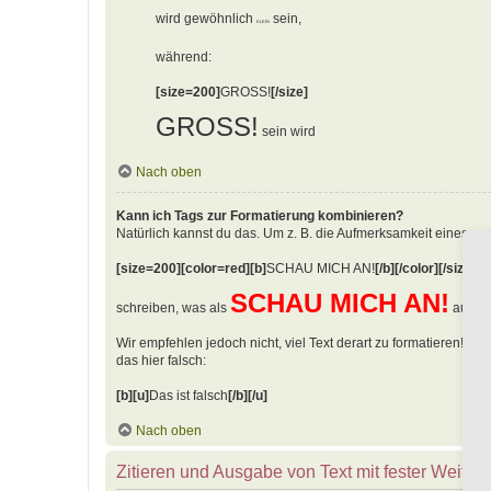
wird gewöhnlich
sein,
KLEIN
während:
[size=200]
GROSS!
[/size]
GROSS!
sein wird
Nach oben
Kann ich Tags zur Formatierung kombinieren?
Natürlich kannst du das. Um z. B. die Aufmerksamkeit eines an
[size=200][color=red][b]
SCHAU MICH AN!
[/b][/color][/size]
SCHAU MICH AN!
schreiben, was als
ausgeg
Wir empfehlen jedoch nicht, viel Text derart zu formatieren! Bea
das hier falsch:
[b][u]
Das ist falsch
[/b][/u]
Nach oben
Zitieren und Ausgabe von Text mit fester Weite