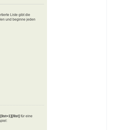
ierte Liste gibt die
ellen und beginne jeden
e
[list=1][/list]
für eine
piel: