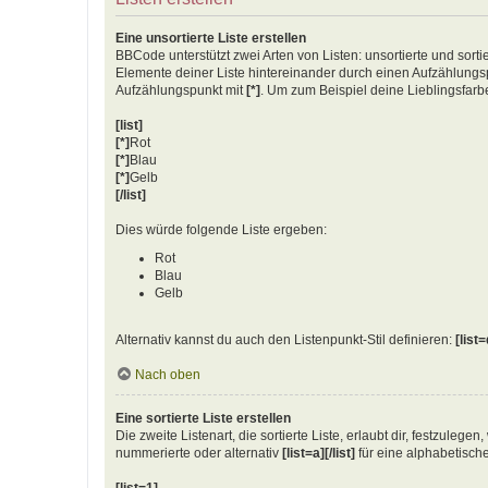
Eine unsortierte Liste erstellen
BBCode unterstützt zwei Arten von Listen: unsortierte und sorti
Elemente deiner Liste hintereinander durch einen Aufzählun
Aufzählungspunkt mit
[*]
. Um zum Beispiel deine Lieblingsfarb
[list]
[*]
Rot
[*]
Blau
[*]
Gelb
[/list]
Dies würde folgende Liste ergeben:
Rot
Blau
Gelb
Alternativ kannst du auch den Listenpunkt-Stil definieren:
[list=
Nach oben
Eine sortierte Liste erstellen
Die zweite Listenart, die sortierte Liste, erlaubt dir, festzuleg
nummerierte oder alternativ
[list=a][/list]
für eine alphabetische
[list=1]