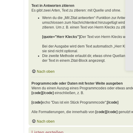
Text in Antworten zitieren
Es gibt zwei Arten, Text zu zitieren: mit Quelle und ohne.
Wenn du die „Mit Zitat antworten“-Funktion zur Antwort au
umschlossen zum Nachrichtentext hinzugefügt wird. Dies
zitieren. Um z. B. einen Text von Herrn Klecks zu zitiere
[quote="Herr Klecks"]
Der Text von Herrn Klecks würde
Bei der Ausgabe wird dem Text automatisch „Herr Klecks
sie sind nicht optional.
Die zweite Methode erlaubt dir, etwas ohne Quellangabe
der Text in einem Zitat-Block angezeigt.
Nach oben
Programmcode oder Daten mit fester Weite ausgeben
Wenn du einen Auszug eines Programmcodes oder etwas anderes, 
[code][/code]
einschließen, z. B.
[code]
echo "Das ist ein Stück Programmcode";
[/code]
Alle Formatierungen, die innerhalb von
[code][/code]
genutzt w
Nach oben
Listen erstellen