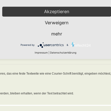
Akzeptieren
f einen Beitrag verwendest, wirst du feststellen, dass der alte Beitragstext von
[quo
 erlaubt dir unter Angabe einer Referenz zu einer Person oder zu etwas anderem 
Verweigern
n, solltest du Folgendes eingeben:
 hier stehen
[/quote]
mehr
 hat geschrieben:“ vorangestellt. Beachte, dass du den Namen in Anführungszeich
Powered by
&
 zu zitieren. Dazu musst du den Text in
[quote][/quote]
einschließen. Wenn du die 
Impressum
|
Datenschutzerklärung
das eine feste Textweite wie eine Courier-Schrift benötigt, eingeben möchtest, s
erden, bleiben erhalten, wenn der Text betrachtet wird.