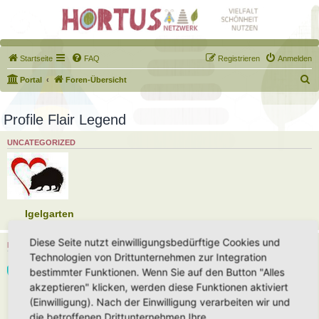
Startseite
FAQ
Registrieren
Anmelden
S
Portal
Foren-Übersicht
u
c
Profile Flair Legend
h
UNCATEGORIZED
e
Igelgarten
Diese Seite nutzt einwilligungsbedürftige Cookies und
HORTUS-NETZWERK UNTERSTÜTZER
Technologien von Drittunternehmen zur Integration
bestimmter Funktionen. Wenn Sie auf den Button "Alles
akzeptieren" klicken, werden diese Funktionen aktiviert
(Einwilligung). Nach der Einwilligung verarbeiten wir und
Unterstützer 2026
die betroffenen Drittunternehmen Ihre