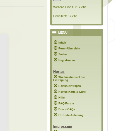
Weitere Hilfe zur Suche
Erweiterte Suche
MENÜ
Inhalt
Foren-Übersicht
Suche
Registrieren
Hortus
Wie funktioniert die
Eintragung
Hortus eintragen
Hortus Karte & Liste
Hilfe
FAQ-Forum
Board-FAQs
BBCode-Anleitung
Impressum