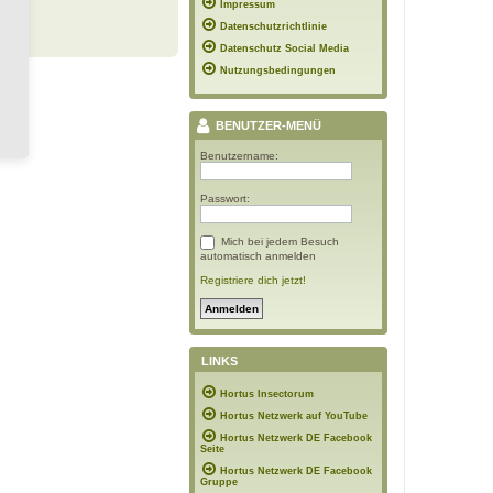
Impressum
Datenschutzrichtlinie
Datenschutz Social Media
Nutzungsbedingungen
BENUTZER-MENÜ
Benutzername:
Passwort:
Mich bei jedem Besuch
automatisch anmelden
Registriere dich jetzt!
LINKS
Hortus Insectorum
Hortus Netzwerk auf YouTube
Hortus Netzwerk DE Facebook
Seite
Hortus Netzwerk DE Facebook
Gruppe