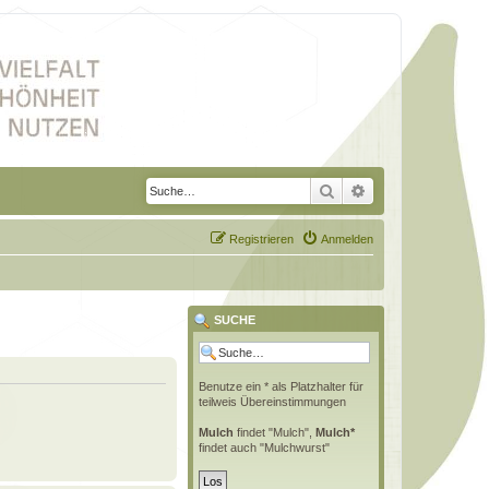
Suche
Erweiterte Suche
Registrieren
Anmelden
SUCHE
Benutze ein * als Platzhalter für
teilweis Übereinstimmungen
Mulch
findet "Mulch",
Mulch*
findet auch "Mulchwurst"