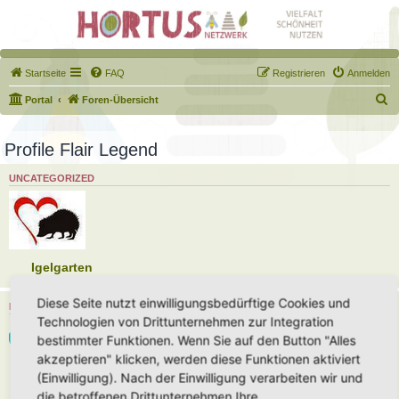
Startseite
FAQ
Registrieren
Anmelden
S
Portal
Foren-Übersicht
u
c
Profile Flair Legend
h
UNCATEGORIZED
e
Igelgarten
Diese Seite nutzt einwilligungsbedürftige Cookies und
HORTUS-NETZWERK UNTERSTÜTZER
Technologien von Drittunternehmen zur Integration
bestimmter Funktionen. Wenn Sie auf den Button "Alles
akzeptieren" klicken, werden diese Funktionen aktiviert
(Einwilligung). Nach der Einwilligung verarbeiten wir und
Unterstützer 2026
die betroffenen Drittunternehmen Ihre