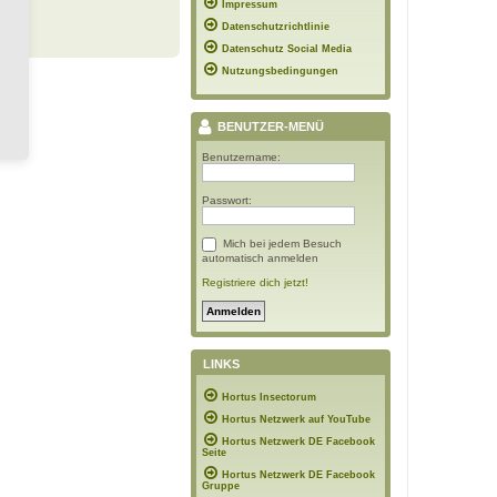
Impressum
Datenschutzrichtlinie
Datenschutz Social Media
Nutzungsbedingungen
BENUTZER-MENÜ
Benutzername:
Passwort:
Mich bei jedem Besuch
automatisch anmelden
Registriere dich jetzt!
LINKS
Hortus Insectorum
Hortus Netzwerk auf YouTube
Hortus Netzwerk DE Facebook
Seite
Hortus Netzwerk DE Facebook
Gruppe