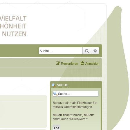
Suche
Erweiterte Suche
Registrieren
Anmelden
SUCHE
Benutze ein * als Platzhalter für
teilweis Übereinstimmungen
Mulch
findet "Mulch",
Mulch*
findet auch "Mulchwurst"