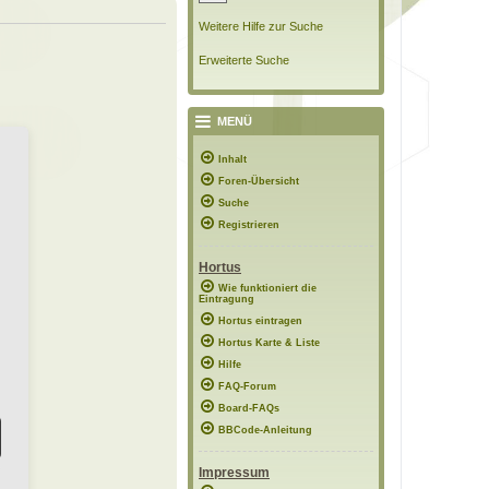
Weitere Hilfe zur Suche
Erweiterte Suche
MENÜ
Inhalt
Foren-Übersicht
Suche
Registrieren
Hortus
Wie funktioniert die
Eintragung
Hortus eintragen
Hortus Karte & Liste
Hilfe
FAQ-Forum
Board-FAQs
BBCode-Anleitung
Impressum