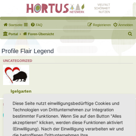
Startseite
FAQ
Registrieren
Anmelden
S
Portal
Foren-Übersicht
u
c
Profile Flair Legend
h
UNCATEGORIZED
e
Igelgarten
Diese Seite nutzt einwilligungsbedürftige Cookies und
HORTUS-NETZWERK UNTERSTÜTZER
Technologien von Drittunternehmen zur Integration
bestimmter Funktionen. Wenn Sie auf den Button "Alles
akzeptieren" klicken, werden diese Funktionen aktiviert
(Einwilligung). Nach der Einwilligung verarbeiten wir und
Unterstützer 2026
die betroffenen Drittunternehmen Ihre